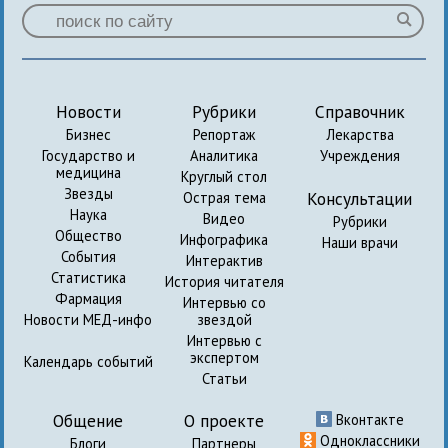
Новости
Рубрики
Справочник
Бизнес
Репортаж
Лекарства
Государство и
Аналитика
Учреждения
медицина
Круглый стол
Звезды
Консультации
Острая тема
Наука
Видео
Рубрики
Общество
Инфографика
Наши врачи
События
Интерактив
Статистика
История читателя
Фармация
Интервью со
Новости МЕД-инфо
звездой
Интервью с
экспертом
Календарь событий
Статьи
Общение
О проекте
Вконтакте
Одноклассники
Блоги
Партнеры