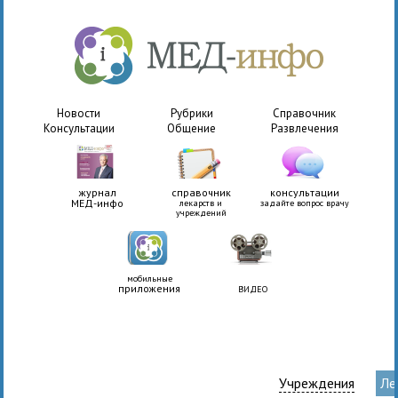
Новости
Рубрики
Справочник
Консультации
Общение
Развлечения
журнал
справочник
консультации
МЕД-инфо
лекарств и
задайте вопрос врачу
учреждений
мобильные
приложения
ВИДЕО
Учреждения
Ле