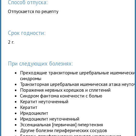
Способ отпуска:
Отпускается по рецепту
Срок годности:
2 г.
При следующих болезнях:
Преходящие транзиторные церебральные ишемические
синдромы
Транзиторная церебральная ишемическая атака неуто
Поражения нервных корешков и сплетений
Синдром фантома конечности с болью
Кератит неуточненный
Кератит
Иридоциклит
Иридоциклит неуточненный
Эссенциальная [первичная] гипертензия
Другие болезни периферических сосудов
Болезнь периферических сосудов неуточненная