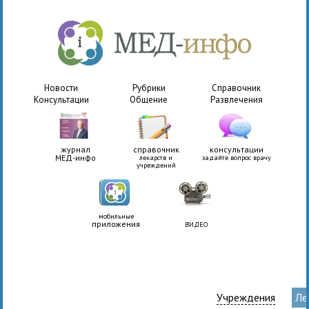
Новости
Рубрики
Справочник
Консультации
Общение
Развлечения
журнал
справочник
консультации
МЕД-инфо
лекарств и
задайте вопрос врачу
учреждений
мобильные
приложения
ВИДЕО
Учреждения
Ле