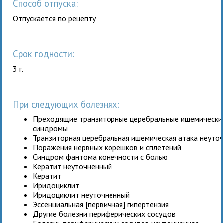
Способ отпуска:
Отпускается по рецепту
Срок годности:
3 г.
При следующих болезнях:
Преходящие транзиторные церебральные ишемические
синдромы
Транзиторная церебральная ишемическая атака неуто
Поражения нервных корешков и сплетений
Синдром фантома конечности с болью
Кератит неуточненный
Кератит
Иридоциклит
Иридоциклит неуточненный
Эссенциальная [первичная] гипертензия
Другие болезни периферических сосудов
Болезнь периферических сосудов неуточненная