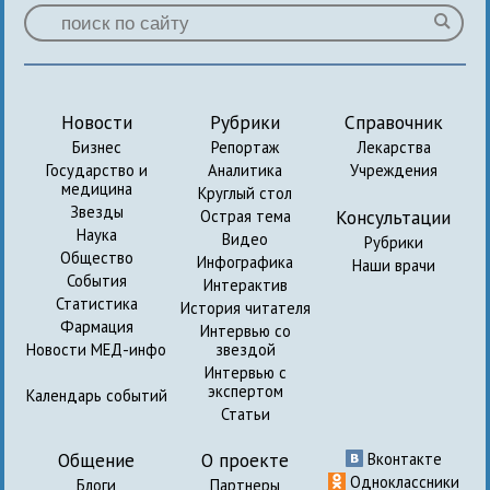
Новости
Рубрики
Справочник
Бизнес
Репортаж
Лекарства
Государство и
Аналитика
Учреждения
медицина
Круглый стол
Звезды
Консультации
Острая тема
Наука
Видео
Рубрики
Общество
Инфографика
Наши врачи
События
Интерактив
Статистика
История читателя
Фармация
Интервью со
Новости МЕД-инфо
звездой
Интервью с
экспертом
Календарь событий
Статьи
Общение
О проекте
Вконтакте
Одноклассники
Блоги
Партнеры