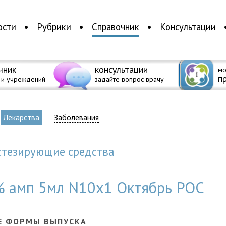
ости
Рубрики
Справочник
Консультации
чник
консультации
мо
п
 и учреждений
задайте вопрос врачу
Лекарства
Заболевания
естезирующие средства
5% амп 5мл N10x1 Октябрь РОС
Е ФОРМЫ ВЫПУСКА