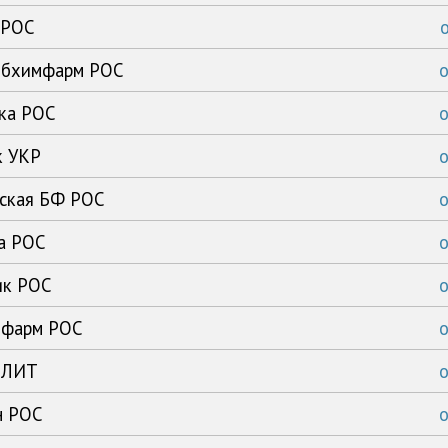
 РОС
сибхимфарм РОС
ика РОС
к УКР
рская БФ РОС
ка РОС
ик РОС
имфарм РОС
с ЛИТ
н РОС