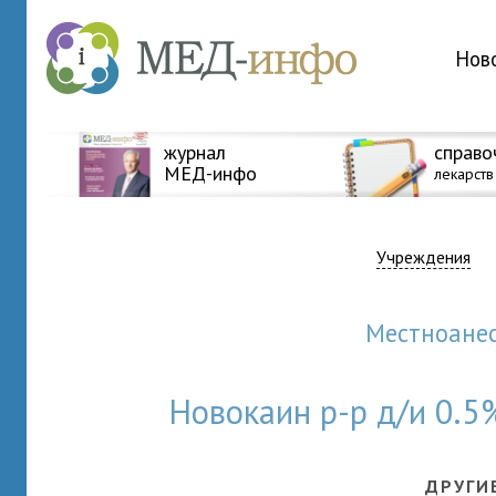
Нов
журнал
справо
МЕД-инфо
лекарств
Учреждения
Местноан
Новокаин р-р д/и 0.
ДРУГИ