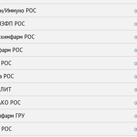
ен/Иммуно РОС
ВВЗФП РОС
ибхимфарм РОС
офарм РОС
ь РОС
ка РОС
с ЛИТ
 АКО РОС
мфарм ГРУ
а РОС