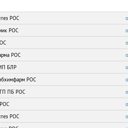
нтез РОС
имик РОС
РОС
арма РОС
ЗМП БЛР
сибхимфарм РОС
 ГП ПБ РОС
 РОС
нтез РОС