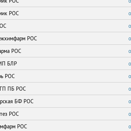
имик РОС
имик РОС
РОС
нежхимфарм РОС
арма РОС
ЗМП БЛР
рь РОС
 ГП ПБ РОС
ирская БФ РОС
нтез РОС
химфарм РОС