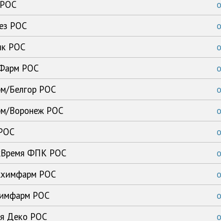
 РОС
тез РОС
ик РОС
-Фарм РОС
рм/Белгор РОС
арм/Воронеж РОС
 РОС
ежВремя ФПК РОС
ежхимфарм РОС
ьхимфарм РОС
ия Деко РОС