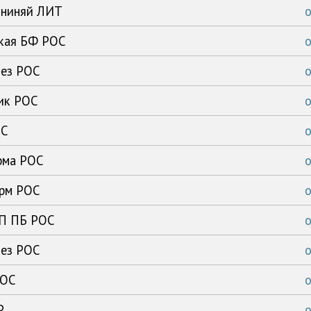
ининяй ЛИТ
ская БФ РОС
тез РОС
ик РОС
ОС
рма РОС
арм РОС
ГП ПБ РОС
тез РОС
РОС
Р