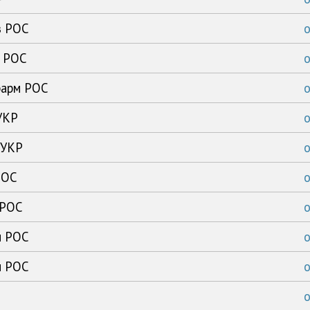
з РОС
к РОС
фарм РОС
УКР
 УКР
РОС
 РОС
м РОС
м РОС