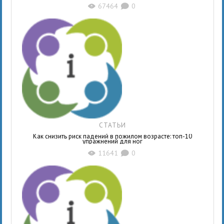
67464
0
X
K
СТАТЬИ
Как снизить риск падений в пожилом возрасте: топ-10
упражнений для ног
11641
0
X
K