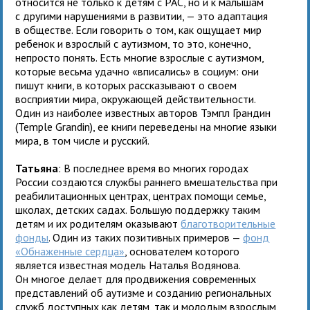
относится не только к детям с РАС, но и к малышам
с другими нарушениями в развитии, — это адаптация
в обществе. Если говорить о том, как ощущает мир
ребенок и взрослый с аутизмом, то это, конечно,
непросто понять. Есть многие взрослые с аутизмом,
которые весьма удачно «вписались» в социум: они
пишут книги, в которых рассказывают о своем
восприятии мира, окружающей действительности.
Один из наиболее известных авторов Тэмпл Грандин
(Temple Grandin), ее книги переведены на многие языки
мира, в том числе и русский.
Татьяна
: В последнее время во многих городах
России создаются службы раннего вмешательства при
реабилитационных центрах, центрах помощи семье,
школах, детских садах. Большую поддержку таким
детям и их родителям оказывают
благотворительные
фонды
. Один из таких позитивных примеров —
фонд
«Обнаженные сердца»
, основателем которого
является известная модель Наталья Водянова.
Он многое делает для продвижения современных
представлений об аутизме и созданию региональных
служб доступных как детям, так и молодым взрослым,