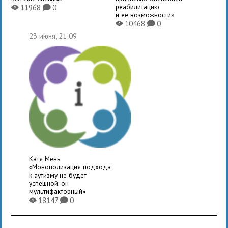
реабилитацию
11968
0
X
K
и ее возможности»
10468
0
X
K
23 июня, 21:09
Катя Мень:
«Монополизация подхода
к аутизму не будет
успешной: он
мультифакторный»
18147
0
X
K