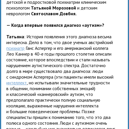
детской и подростковой психиатрии клиническим
психологом
Татьяной Морозовой
и детским
неврологом
Святославом Довбня.
— Когда впервые появился диагноз «аутизм»?
Татьяна
: История появления этого диагноза весьма
интересна. Дело в том, что двое ученых австрийский
психиатр
Ганс Аспергер и его американский коллега
Лео Каннер в 40-е годы прошлого столетия описали
состояние, которое впоследствии и стали называть
нарушением аутистического спектра. Достаточно
долго в мире существовало два диагноза: люди
с синдромом Аспергера (эти пациенты имели высокий
интеллект
, но испытывали значительные трудности
в общении, понимании собственных эмоций)
и классический «каннеровский» аутизм, что
предполагало практически полную социальную
изоляцию, выраженные нарушения интеллекта
и большие поведенческие проблемы. Позже
специалисты пришли к пониманию того, что это два
полюса одного состояния. Люди с аутизмом очень
разные — каждый из них значительно отличается друг