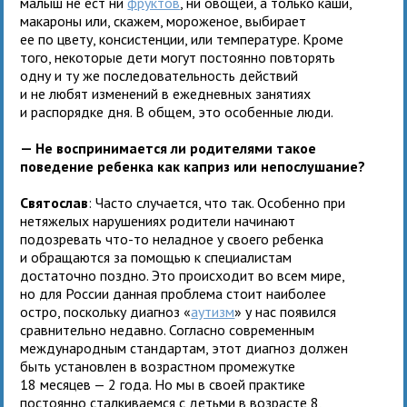
малыш не ест ни
фруктов
, ни овощей, а только каши,
макароны или, скажем, мороженое, выбирает
ее по цвету, консистенции, или температуре. Кроме
того, некоторые дети могут постоянно повторять
одну и ту же последовательность действий
и не любят изменений в ежедневных занятиях
и распорядке дня. В общем, это особенные люди.
— Не воспринимается ли родителями такое
поведение ребенка как каприз или непослушание?
Святослав
: Часто случается, что так. Особенно при
нетяжелых нарушениях родители начинают
подозревать что-то неладное у своего ребенка
и обращаются за помощью к специалистам
достаточно поздно. Это происходит во всем мире,
но для России данная проблема стоит наиболее
остро, поскольку диагноз «
аутизм
» у нас появился
сравнительно недавно. Согласно современным
международным стандартам, этот диагноз должен
быть установлен в возрастном промежутке
18 месяцев — 2 года. Но мы в своей практике
постоянно сталкиваемся с детьми в возрасте 8,