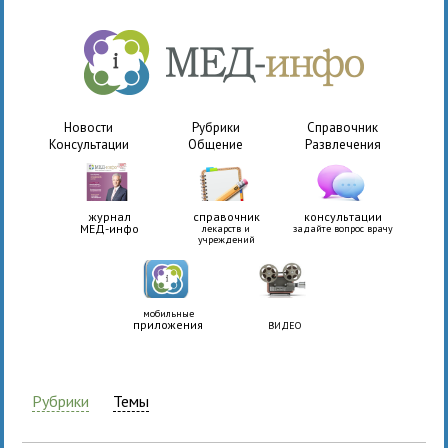
Новости
Рубрики
Справочник
Консультации
Общение
Развлечения
журнал
справочник
консультации
МЕД-инфо
лекарств и
задайте вопрос врачу
учреждений
мобильные
приложения
ВИДЕО
Рубрики
Темы