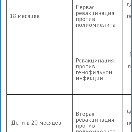
д
Первая
ревакцинация
18 месяцев
п
против
полиомиелита
Ревакцинация
против
п
гемофильной
инфекции
д
Вторая
ревакцинация
Дети в 20 месяцев
п
против
полиомиелита