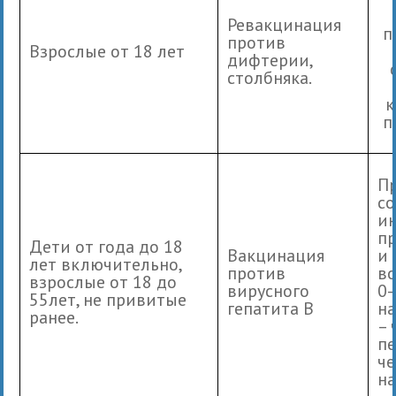
Ревакцинация
п
против
Взрослые от 18 лет
дифтерии,
столбняка.
к
п
П
со
и
п
Дети от года до 18
Вакцинация
и
лет включительно,
против
во
взрослые от 18 до
вирусного
0-
55лет, не привитые
гепатита В
на
ранее.
– 
пе
че
на