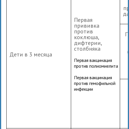
п
да
Первая
прививка
против
П
коклюша,
дифтерии,
столбняка
Дети в 3 месяца
Первая вакцинация
против полиомиелита
Первая вакцинация
против гемофильной
инфекции