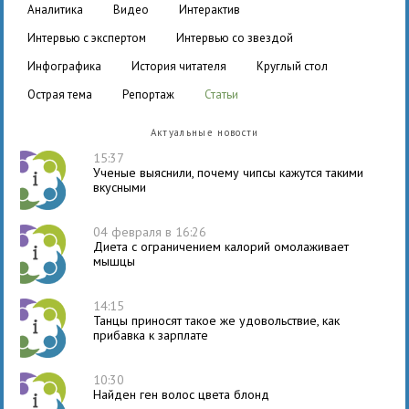
аналитика
видео
интерактив
интервью с экспертом
интервью со звездой
инфографика
история читателя
круглый стол
острая тема
репортаж
статьи
Актуальные новости
15:37
Ученые выяснили, почему чипсы кажутся такими
вкусными
04 февраля в 16:26
Диета с ограничением калорий омолаживает
мышцы
14:15
Танцы приносят такое же удовольствие, как
прибавка к зарплате
10:30
Найден ген волос цвета блонд