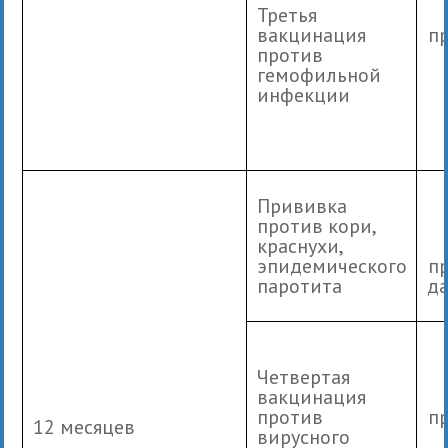
Третья
вакцинация
п
против
гемофильной
инфекции
Прививка
против кори,
краснухи,
эпидемического
п
паротита
да
Четвертая
вакцинация
против
п
12 месяцев
вирусного