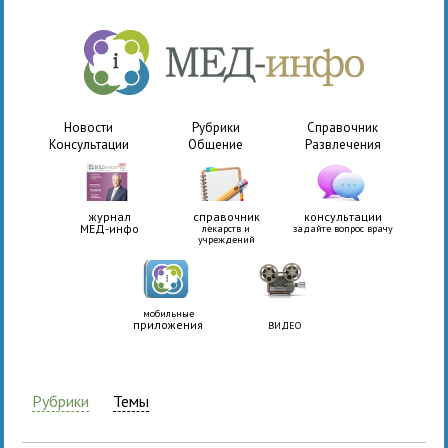
Новости
Рубрики
Справочник
Консультации
Общение
Развлечения
журнал
справочник
консультации
МЕД-инфо
лекарств и
задайте вопрос врачу
учреждений
мобильные
приложения
ВИДЕО
Рубрики
Темы