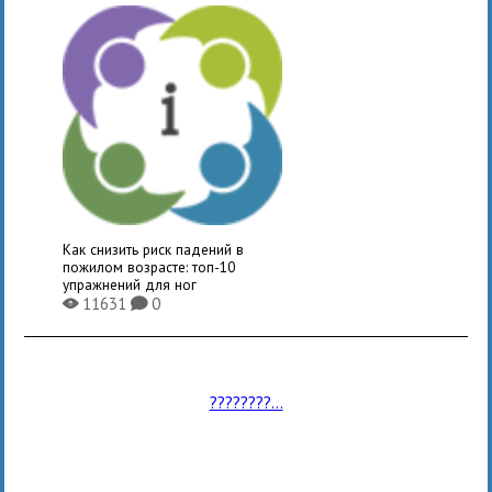
Как снизить риск падений в
пожилом возрасте: топ-10
упражнений для ног
11631
0
X
K
????????...