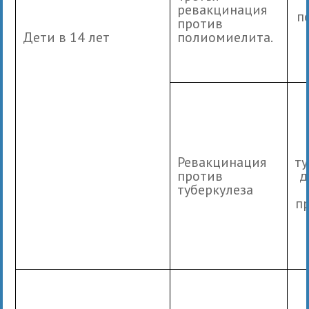
ревакцинация
п
против
Дети в 14 лет
полиомиелита.
Ревакцинация
т
против
д
туберкулеза
п