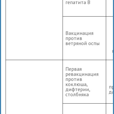
гепатита В
Вакцинация
против
ветряной оспы
Первая
ревакцинация
против
коклюша,
п
дифтерии,
да
столбняка