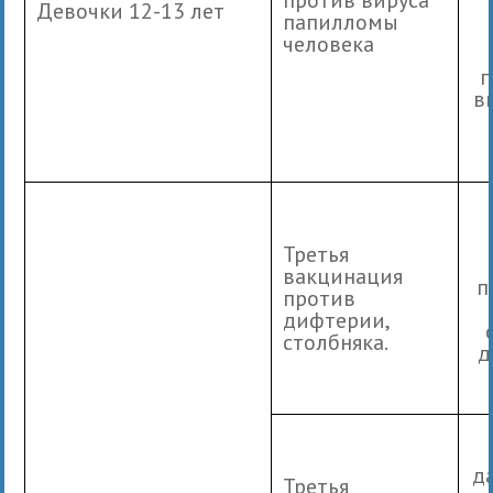
Девочки 12-13 лет
папилломы
человека
п
в
Третья
вакцинация
п
против
дифтерии,
столбняка.
д
д
Третья