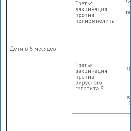
д
Третья
вакцинация
п
против
полиомиелита
Дети в 6 месяцев
Третья
п
вакцинация
против
г
вирусного
гепатита В
в