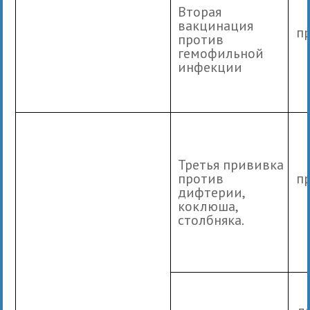
Вторая
вакцинация
п
против
гемофильной
инфекции
Третья прививка
против
п
дифтерии,
коклюша,
столбняка.