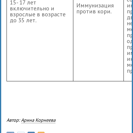
15- 17 лет
Иммунизация
и
включительно и
против кори.
п
взрослые в возрасте
дв
до 35 лет.
не
м
п
о
п
и
ин
м
п
Автор:
Арина Корнеева