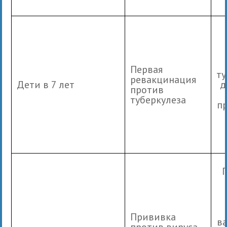
Первая
т
ревакцинация
Дети в 7 лет
д
против
туберкулеза
п
Прививка
в
против вируса