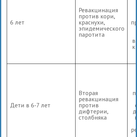
Ревакцинация
против кори,
6 лет
краснухи,
п
эпидемического
паротита
в
к
Вторая
п
ревакцинация
Дети в 6-7 лет
против
дифтерии,
д
столбняка
р