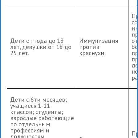
П
со
и
п
Дети от года до 18
Иммунизация
от
лет, девушки от 18 до
против
б
25 лет.
краснухи.
п
пр
де
н
ра
Дети с 6ти месяцев;
учащиеся 1-11
классов; студенты;
взрослые работающие
по отдельным
профессиям и
П
должностям