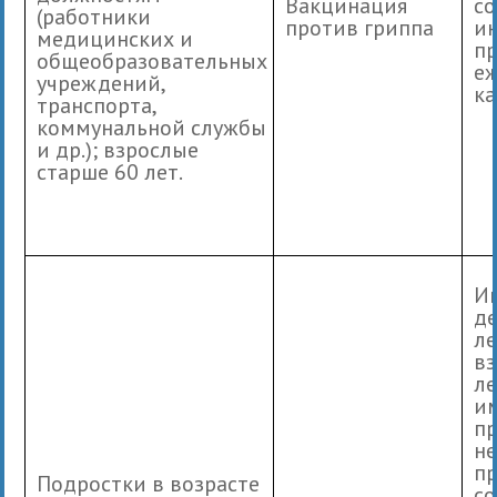
Вакцинация
со
(работники
против гриппа
и
медицинских и
п
общеобразовательных
е
учреждений,
ка
транспорта,
коммунальной службы
и др.); взрослые
старше 60 лет.
И
де
л
вз
ле
и
пр
не
пр
Подростки в возрасте
со