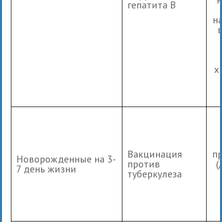
гепатита В
н
х
Вакцинация
п
Новорожденные на 3-
против
(
7 день жизни
туберкулеза