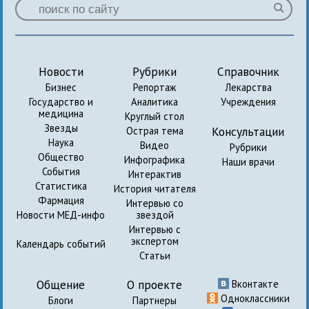
Новости
Рубрики
Справочник
Бизнес
Репортаж
Лекарства
Государство и
Аналитика
Учреждения
медицина
Круглый стол
Звезды
Консультации
Острая тема
Наука
Видео
Рубрики
Общество
Инфографика
Наши врачи
События
Интерактив
Статистика
История читателя
Фармация
Интервью со
Новости МЕД-инфо
звездой
Интервью с
экспертом
Календарь событий
Статьи
Общение
О проекте
Вконтакте
Одноклассники
Блоги
Партнеры