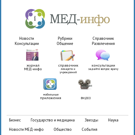
Новости
Рубрики
Справочник
Консультации
Общение
Развлечения
журнал
справочник
консультации
МЕД-инфо
лекарств и
задайте вопрос врачу
учреждений
мобильные
приложения
ВИДЕО
бизнес
государство и медицина
звезды
наука
новости МЕД-инфо
общество
события