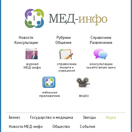
Новости
Рубрики
Справочник
Консультации
Общение
Развлечения
журнал
справочник
консультации
МЕД-инфо
лекарств и
задайте вопрос врачу
учреждений
мобильные
приложения
ВИДЕО
бизнес
государство и медицина
звезды
наука
новости МЕД-инфо
общество
события