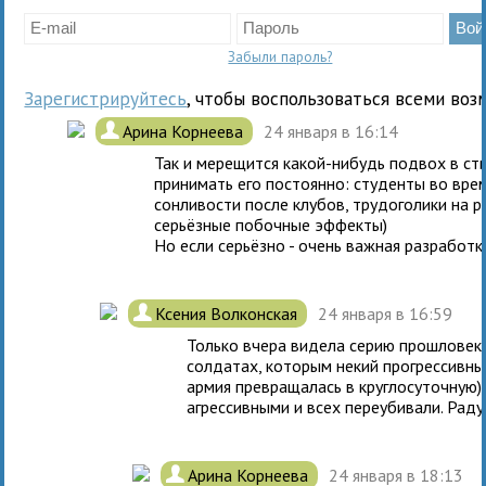
Забыли пароль?
Зарегистрируйтесь
, чтобы воспользоваться всеми воз
.
Арина Корнеева
24 января в 16:14
Так и мерещится какой-нибудь подвох в ст
принимать его постоянно: студенты во вре
сонливости после клубов, трудоголики на р
серьёзные побочные эффекты)
Но если серьёзно - очень важная разработка
.
Ксения Волконская
24 января в 16:59
Только вчера видела серию прошловек
солдатах, которым некий прогрессивный
армия превращалась в круглосуточную)
агрессивными и всех переубивали. Раду
.
Арина Корнеева
24 января в 18:13