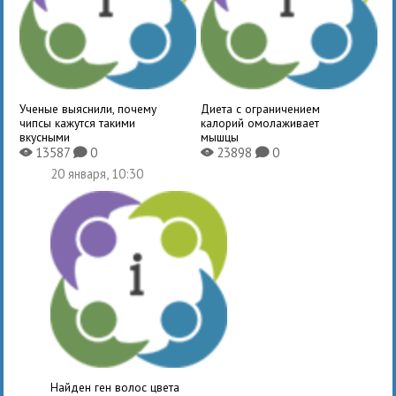
Ученые выяснили, почему
Диета с ограничением
чипсы кажутся такими
калорий омолаживает
вкусными
мышцы
13587
0
23898
0
X
K
X
K
20 января, 10:30
Найден ген волос цвета