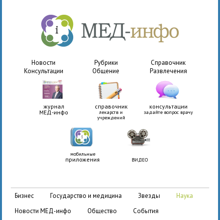
Новости
Рубрики
Справочник
Консультации
Общение
Развлечения
журнал
справочник
консультации
МЕД-инфо
лекарств и
задайте вопрос врачу
учреждений
мобильные
приложения
ВИДЕО
бизнес
государство и медицина
звезды
наука
новости МЕД-инфо
общество
события