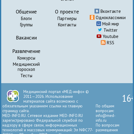
Общение
О проекте
Вконтакте
Одноклассники
Блоги
Партнеры
Мой мир
Группы
Контакты
Twitter
Youtube
Вакансии
RSS
Развлечение
Конкурсы
Медицинский
гороскоп
Тесты
Медицинский портал «МЕД-инфо» ©
16
2011—2026. Использование
материалов сайта возможно с
обязательным указанием ссылки на главную
По общим
страницу сайта.
вопросам:
MED-INFO.RU. Сетевое издание MED-INFO.RU
info@med-
зарегистрировано Федеральной службой по
info.ru
надзору в сфере связи, информационных
По вопросам
технологий и массовых коммуникаций: Эл NФС77-
размещения