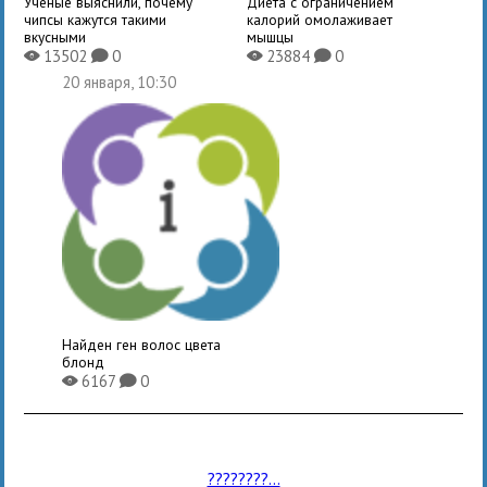
Ученые выяснили, почему
Диета с ограничением
чипсы кажутся такими
калорий омолаживает
вкусными
мышцы
13502
0
23884
0
X
K
X
K
20 января, 10:30
Найден ген волос цвета
блонд
6167
0
X
K
????????...