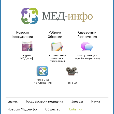
Новости
Рубрики
Справочник
Консультации
Общение
Развлечения
журнал
справочник
консультации
МЕД-инфо
лекарств и
задайте вопрос врачу
учреждений
мобильные
приложения
ВИДЕО
бизнес
государство и медицина
звезды
наука
новости МЕД-инфо
общество
события