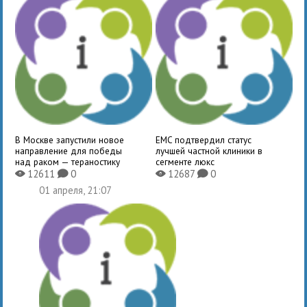
В Москве запустили новое
EMC подтвердил статус
направление для победы
лучшей частной клиники в
над раком — тераностику
сегменте люкс
12611
0
12687
0
X
K
X
K
01 апреля, 21:07