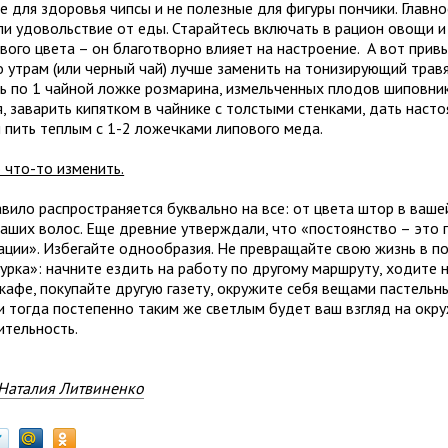
е для здоровья чипсы и не полезные для фигуры пончики. Главн
ли удовольствие от еды. Старайтесь включать в рацион овощи 
вого цвета – он благотворно влияет на настроение. А вот прив
о утрам (или черный чай) лучше заменить на тонизирующий трав
ь по 1 чайной ложке розмарина, измельченных плодов шиповник
, заварить кипятком в чайнике с толстыми стенками, дать насто
и пить теплым с 1-2 ложечками липового меда.
что-то изменить.
авило распространяется буквально на все: от цвета штор в ваше
ваших волос. Еще древние утверждали, что «постоянство – это 
ации». Избегайте однообразия. Не превращайте свою жизнь в п
урка»: начните ездить на работу по другому маршруту, ходите н
 кафе, покупайте другую газету, окружите себя вещами пастельн
 и тогда постепенно таким же светлым будет ваш взгляд на ок
ительность.
Наталия Литвиненко