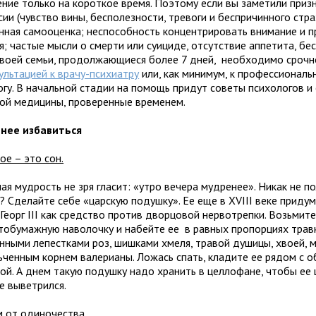
ение только на короткое время. Поэтому если вы заметили приз
ии (чувство вины, бесполезности, тревоги и беспричинного стра
нная самооценка; неспособность концентрировать внимание и 
; частые мысли о смерти или суициде, отсутствие аппетита, бес
своей семьи, продолжающиеся более 7 дней, необходимо срочн
ультацией к врачу-психиатру
или, как минимум, к профессиональ
огу. В начальной стадии на помощь придут советы психологов и
ой медицины, проверенные временем.
 нее избавиться
ное – это сон.
я мудрость не зря гласит: «утро вечера мудренее». Никак не п
? Сделайте себе «царскую подушку». Ее еще в XVIII веке придум
Георг III как средство против дворцовой нервотрепки. Возьмит
тобумажную наволочку и набейте ее в равных пропорциях трав
нными лепестками роз, шишками хмеля, травой душицы, хвоей, м
ьченным корнем валерианы. Ложась спать, кладите ее рядом с 
ой. А днем такую подушку надо хранить в целлофане, чтобы ее
е выветрился.
м от одиночества.