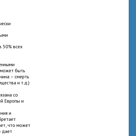
чески
ными
 в 50% всех
генными
е может быть
чина – смерть
щества и т.д.)
язана со
ей Европы и
е
ния и
бретает
ает, что может
о дает