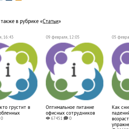
 также в рубрике «
Статьи
»
, 16:43
09 февраля, 12:05
05 февра
 кто грустит в
Оптимальное питание
Как сни
юбленных
офисных сотрудников
падени
возраст
0
67451
0
X
K
упражн