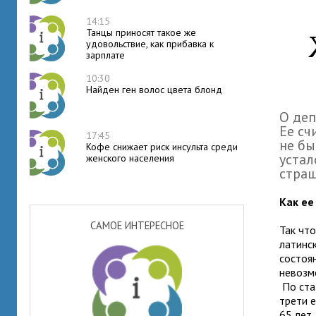
14:15
Танцы приносят такое же
удовольствие, как прибавка к
зарплате
10:30
Найден ген волос цвета блонд
О деп
Ее сч
17:45
не бы
Кофе снижает риск инсульта среди
устал
женского населения
страш
Как ее
САМОЕ ИНТЕРЕСНОЕ
Так чт
латинс
состоя
невозм
По ста
трети е
65 лет,