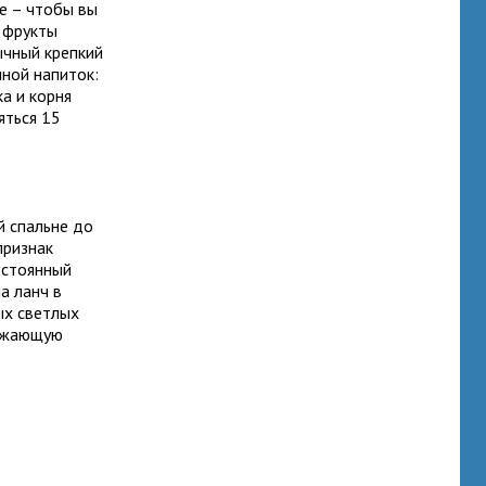
ое – чтобы вы
и фрукты
ычный крепкий
яной напиток:
а и корня
яться 15
й спальне до
признак
остоянный
а ланч в
ых светлых
ружающую