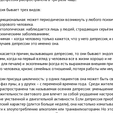
сия бывает трех видов:
ункциональная: может периодически возникнуть у любого психи
дорового человека.
атологическая: наблюдается лишь у людей, страдающих серьёз
сихическими заболеваниями;
нимая – когда человеку только кажется, что у него депрессия, и
лучаев депрессии это именно она.
 касается причин, вызывающих депрессию, то они бывают эндо
ми, когда на первый взгляд у человека все в жизни хорошо и н
 для печали) и экзогенными (когда есть выраженная внешняя при
о человека, кризис семейных отношений, потеря работы или иму
сии присуща цикличность: у одних пациентов она может быть св
 фаз луны, а у других – с переменой времени года. Среди жител
 распространена так называемая осенняя депрессия: уменьшени
жительности светового дня влечет за собой ухудшение настрое
ие умственной и двигательной активности. Если депрессия прио
еский характер (длится больше недели), она настолько изматыв
ти к злоупотреблению алкоголем или транквилизаторами. Но эт