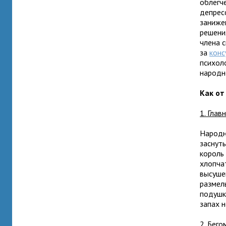
облегч
депресс
заниже
решения
члена 
за
конс
психол
народн
Как от
1. Глав
Народна
заснуть
король 
хлопча
высуше
размел
подушк
запах н
2. Бего