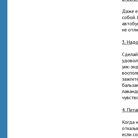
Даже ес
собой. 
автобус
не отл
3. Надо
Сделай
удовол
уик-энд
воспол
зажгит
бальзам
лаванды
чувств
4. Пита
Когда 
отказыв
если со