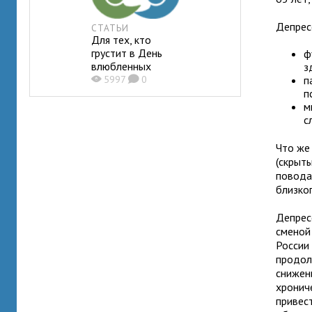
Депрес
СТАТЬИ
Для тех, кто
грустит в День
ф
влюбленных
з
X
5997
K
0
п
п
м
с
Что же
(скрыты
повода
близког
Депрес
сменой
России
продол
снижен
хронич
привес