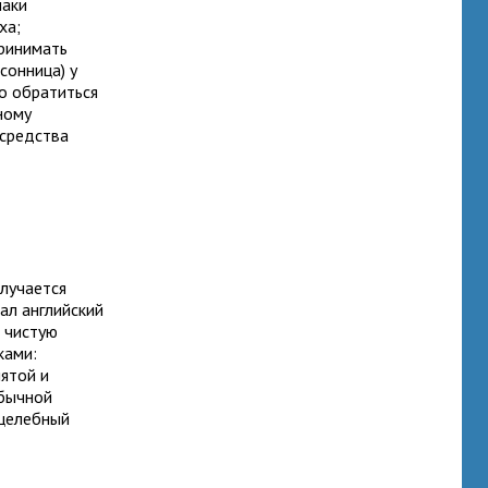
наки
ха;
принимать
сонница) у
о обратиться
ному
 средства
олучается
ал английский
е чистую
ками:
ятой и
обычной
 целебный