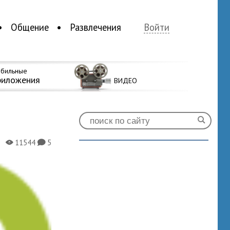
Общение
Развлечения
Войти
бильные
риложения
ВИДЕО
11544
5
X
K