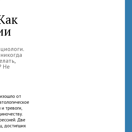
Как
ии
оциологи.
 никогда
елать,
? Не
оизошло от
патологическое
и тревоги,
иночеству.
рессией. Две
ц, достигших