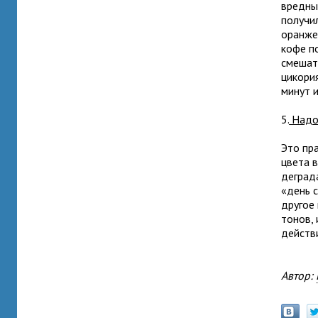
вредны
получи
оранже
кофе п
смешат
цикория
минут 
5.
Надо 
Это пр
цвета 
деград
«день с
другое
тонов,
действ
Автор: