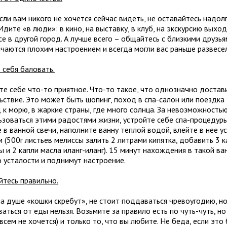
ли вам никого не хочется сейчас видеть, не оставайтесь надол
Идите «в люди»: в кино, на выставку, в клуб, на экскурсию выхо
е в другой город. А лучше всего – общайтесь с близкими друзь
ичаются плохим настроением и всегда могли вас раньше развесе
 себя баловать.
те себе что-то приятное. Что-то такое, что однозначно достав
ьствие. Это может быть шопинг, поход в спа-салон или поездка 
 к морю, в жаркие страны, где много солнца. За невозможность
ьзоваться этими радостями жизни, устройте себе спа-процедуры
е в ванной свечи, наполните ванну теплой водой, влейте в нее 
 (500г листьев мелиссы залить 2 литрами кипятка, добавить 3 
 и 2 капли масла иланг-иланг). 15 минут нахождения в такой ва
о усталости и поднимут настроение.
йтесь правильно.
на душе «кошки скребут», не стоит поддаваться чревоугодию, но
аться от еды нельзя. Возьмите за правило есть по чуть-чуть, н
всем не хочется) и только то, что вы любите. Не беда, если это