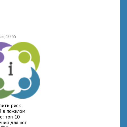
ля, 10:55
зить риск
й в пожилом
е: топ-10
ений для ног