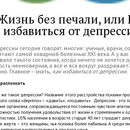
Жизнь без печали, или 
избавиться от депресс
рессии сегодня говорят многие: ученые, врачи, с
итают самой коварной болезнью XXI века. А у вас
вало такого состояния, когда ничего не хочется д
ость неимоверная, а все и вся вокруг раздражает
но. Главное – знать,
как избавиться от депрессии.
 распознать
о же такое депрессия? Название этого расстройства психики пр
кого слова «deprimo»— «давить», «подавить». Депрессия - это 
ние организма, сопровождающееся постоянным чувством апатии 
ожностью получения удовольствия от жизни и стремлением к од
тистике, 10% населения в возрасте старше 40 лет страдает деп
е жертв – это женщины, чья психика более лабильна. А среди ли
 депрессия распространена в три раза чаще.