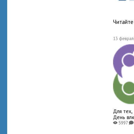
Читайте
13 февраля
Для тех,
День вл
5997
X
K