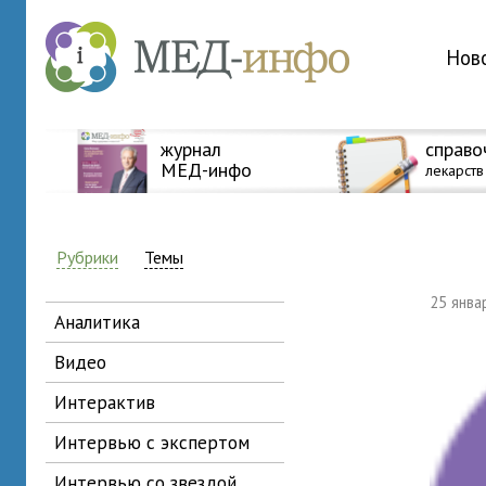
Нов
журнал
справо
МЕД-инфо
лекарств
Рубрики
Темы
25 янв
аналитика
видео
интерактив
интервью с экспертом
интервью со звездой