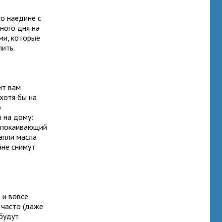
го наедине с
дного дня на
ями, которые
лить.
ит вам
хотя бы на
ю
 на дому:
успокаивающий
капли масла
нне снимут
 и вовсе
о часто (даже
 будут