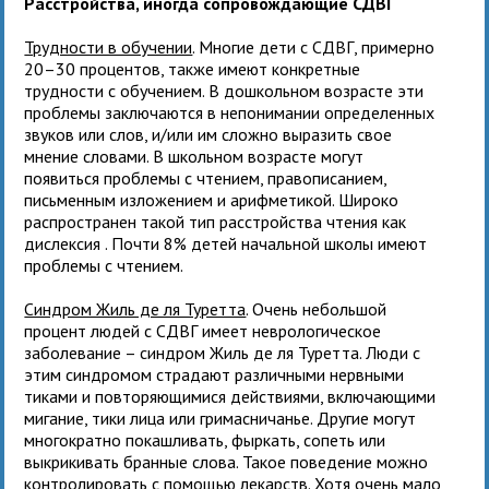
Расстройства, иногда сопровождающие СДВГ
Трудности в обучении
. Многие дети с СДВГ, примерно
20–30 процентов, также имеют конкретные
трудности с обучением. В дошкольном возрасте эти
проблемы заключаются в непонимании определенных
звуков или слов, и/или им сложно выразить свое
мнение словами. В школьном возрасте могут
появиться проблемы с чтением, правописанием,
письменным изложением и арифметикой. Широко
распространен такой тип расстройства чтения как
дислексия . Почти 8% детей начальной школы имеют
проблемы с чтением.
Синдром Жиль де ля Туретта
. Очень небольшой
процент людей с СДВГ имеет неврологическое
заболевание – синдром Жиль де ля Туретта. Люди с
этим синдромом страдают различными нервными
тиками и повторяющимися действиями, включающими
мигание, тики лица или гримасничанье. Другие могут
многократно покашливать, фыркать, сопеть или
выкрикивать бранные слова. Такое поведение можно
контролировать с помощью лекарств. Хотя очень мало