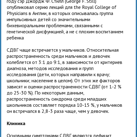
году сэр Джордж Ф. Стилл (George F. Still)
опубликовал серию лекций для the Royal College of
Physicians в Англии, в которых описывалась группа
импульсивных детей со значительными
бихевиоральными проблемами, связанными с
генетической дисфункцией, а не с плохим воспитанием
ребенка
СДВГ чаще встречается у мальчиков. Относительная
распространенность среди мальчиков и девочек
колеблется от 3:1 до 9:1, в зависимости от критериев
диагноза, методов исследования и групп
исследования (дети, которых направили к врачу;
школьники; население в целом). От этих же факторов
зависят и оценки распространенности СДВГ (от 1-2 %
до 25-30 %). По некоторым данным,
распространенность синдрома среди младших
школьников составляет порядка 10-15 %, у мальчиков
он встречался в 2,8-3 раза чаще, чем у девочек.
Клиника
Основными симптомами СДВГ являются дефицит