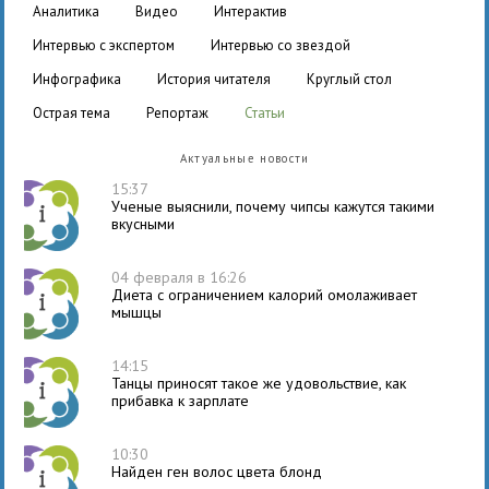
аналитика
видео
интерактив
интервью с экспертом
интервью со звездой
инфографика
история читателя
круглый стол
острая тема
репортаж
статьи
Актуальные новости
15:37
Ученые выяснили, почему чипсы кажутся такими
вкусными
04 февраля в 16:26
Диета с ограничением калорий омолаживает
мышцы
14:15
Танцы приносят такое же удовольствие, как
прибавка к зарплате
10:30
Найден ген волос цвета блонд