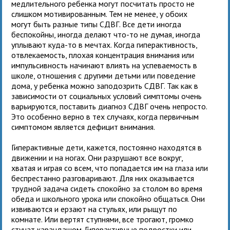
медлительного ребенка могут посчитать просто не
слишком мотивированным. Тем не менее, у обоих
могут быть разные типы СДВГ. Все дети иногда
беспокойны, иногда делают что-то не думая, иногда
уплывают куда-то в мечтах. Когда гиперактивность,
отвлекаемость, плохая концентрация внимания или
импульсивность начинают влиять на успеваемость в
школе, отношения с другими детьми или поведение
дома, у ребенка можно заподозрить СДВГ. Так как в
зависимости от социальных условий симптомы очень
варьируются, поставить диагноз СДВГ очень непросто.
Это особенно верно в тех случаях, когда первичным
симптомом является дефицит внимания.
Гиперактивные дети, кажется, постоянно находятся в
движении и на ногах. Они разрушают все вокруг,
хватая и играя со всем, что попадается им на глаза или
беспрестанно разговаривают. Для них оказывается
трудной задача сидеть спокойно за столом во время
обеда и школьного урока или спокойно общаться. Они
извиваются и ерзают на стульях, или рыщут по
комнате. Или вертят ступнями, все трогают, громко
стучат карандашом. Гиперактивные подростки или