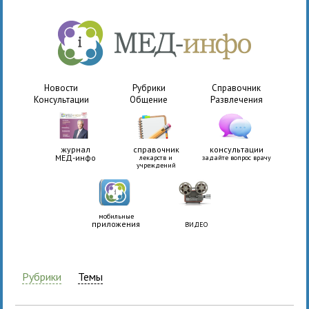
Новости
Рубрики
Справочник
Консультации
Общение
Развлечения
журнал
справочник
консультации
МЕД-инфо
лекарств и
задайте вопрос врачу
учреждений
мобильные
приложения
ВИДЕО
Рубрики
Темы