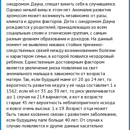
синдромом Дауна, спешат винить себя в случившемся.
Однако ничьей вины в этом нет. Аномалия развития
хромосом может возникнуть независимо от расы,
климата и других факторов. Дети с синдромом Дауна
рождаются у родителей, принадлежащих ко всем
социальным слоям и этническим группам, с самым
разным уровнем образования и доходов. На данный
момент не выявлено никаких стойких причинно-
следственных связей между возникновением болезни
и характером семьи, в которой появился нездоровый
ребёнок. Единственным достоверным фактором
является увеличение риска появления на свет
аномального малыша в зависимости от возраста
матери. Так, если будущей маме от 20 до 24 лет, то
вероятность развития недуга у её чада составляет 1 к
1562, если ей от 35 до 39 лет, то риск увеличивается
до 1 случая на 214 вариантов, а вот в возрасте
старше 45 лет вероятность неблагоприятного исхода
и вовсе очень высока: 1 к 19. Возраст отца может
быть также косвенно связан с развитием заболевания,
если будущему папе больше 40 лет. От случая к
случаю появляются и другие данные касательно