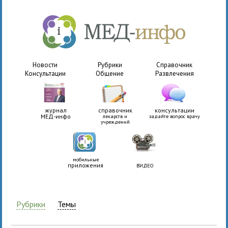
Новости
Рубрики
Справочник
Консультации
Общение
Развлечения
журнал
справочник
консультации
МЕД-инфо
лекарств и
задайте вопрос врачу
учреждений
мобильные
приложения
ВИДЕО
Рубрики
Темы