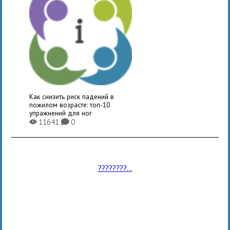
Как снизить риск падений в
пожилом возрасте: топ-10
упражнений для ног
11641
0
X
K
????????...