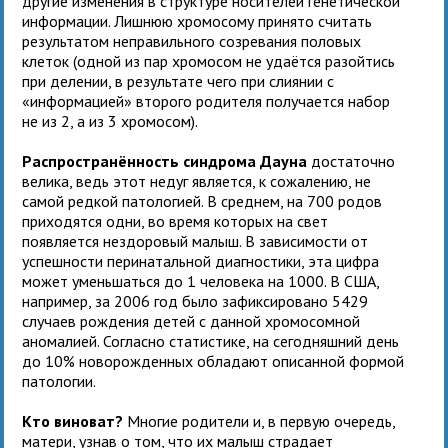
другие изменения в структуре носителей генетической
информации. Лишнюю хромосому принято считать
результатом неправильного созревания половых
клеток (одной из пар хромосом не удаётся разойтись
при делении, в результате чего при слиянии с
«информацией» второго родителя получается набор
не из 2, а из 3 хромосом).
Распространённость синдрома Дауна
достаточно
велика, ведь этот недуг является, к сожалению, не
самой редкой патологией. В среднем, на 700 родов
приходятся одни, во время которых на свет
появляется нездоровый малыш. В зависимости от
успешности перинатальной диагностики, эта цифра
может уменьшаться до 1 человека на 1000. В США,
например, за 2006 год было зафиксировано 5429
случаев рождения детей с данной хромосомной
аномалией. Согласно статистике, на сегодняшний день
до 10% новорожденных обладают описанной формой
патологии.
Кто виноват?
Многие родители и, в первую очередь,
матери, узнав о том, что их малыш страдает