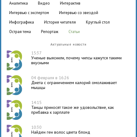
аналитика
видео
интерактив
интервью с экспертом
интервью со звездой
инфографика
история читателя
круглый стол
острая тема
репортаж
статьи
Актуальные новости
15:37
Ученые выяснили, почему чипсы кажутся такими
вкусными
04 февраля в 16:26
Диета с ограничением калорий омолаживает
мышцы
14:15
Танцы приносят такое же удовольствие, как
прибавка к зарплате
10:30
Найден ген волос цвета блонд