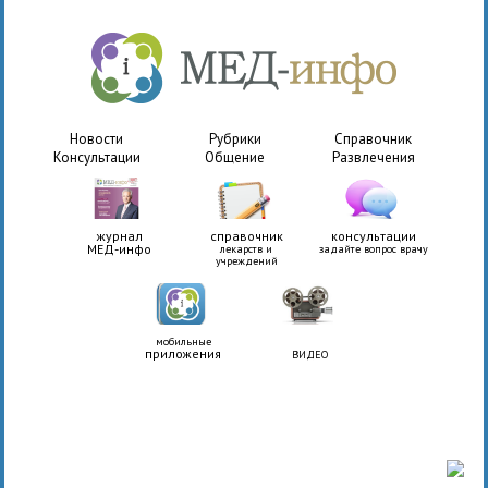
Новости
Рубрики
Справочник
Консультации
Общение
Развлечения
журнал
справочник
консультации
МЕД-инфо
лекарств и
задайте вопрос врачу
учреждений
мобильные
приложения
ВИДЕО