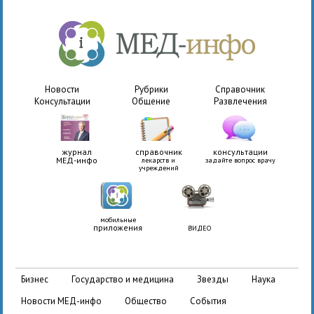
Новости
Рубрики
Справочник
Консультации
Общение
Развлечения
журнал
справочник
консультации
МЕД-инфо
лекарств и
задайте вопрос врачу
учреждений
мобильные
приложения
ВИДЕО
бизнес
государство и медицина
звезды
наука
новости МЕД-инфо
общество
события