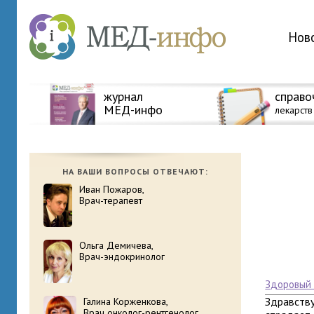
Нов
журнал
справо
МЕД-инфо
лекарств
НА ВАШИ ВОПРОСЫ ОТВЕЧАЮТ:
Иван Пожаров,
Врач-терапевт
Ольга Демичева,
Врач-эндокринолог
здоровый
Здравству
Галина Корженкова,
Врач онколог-рентгенолог