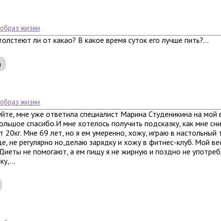
 образ жизни
толстеют ли от какао? В какое время суток его лучше пить?...
а
 образ жизни
йте, мне уже ответила специалист Марина Студеникина на мой 
льшое спасибо.И мне хотелось получить подсказку, как мне сни
 20кг. Мне 69 лет, но я ем умеренно, хожу, играю в настольный 
е, не регулярно но,делаю зарядку и хожу в фитнес-клуб. Мой ве
Диеты не помогают, а ем пищу я не жирную и поздно не употреб
у,...