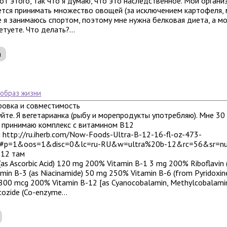
от этого, так что я думаю, что это наследственное. Мой органи
тся принимать множество овощей (за исключением картофеля, 
еще я занимаюсь спортом, поэтому мне нужна белковая диета, а 
етуете. Что делать?...
а
 образ жизни
ровка и совместимость
йте. Я вегетарианка (рыбу и морепродукты употребляю). Мне 30
о принимаю комплекс с витамином B12
 http://ru.iherb.com/Now-Foods-Ultra-B-12-16-fl-oz-473-
#p=1&oos=1&disc=0&lc=ru-RU&w=ultra%20b-12&rc=56&sr=nu
12 там
(as Ascorbic Acid) 120 mg 200% Vitamin B-1 3 mg 200% Riboflavin 
min B-3 (as Niacinamide) 50 mg 250% Vitamin B-6 (from Pyridoxi
d 800 mcg 200% Vitamin B-12 [as Cyanocobalamin, Methylcobalam
cozide (Co-enzyme...