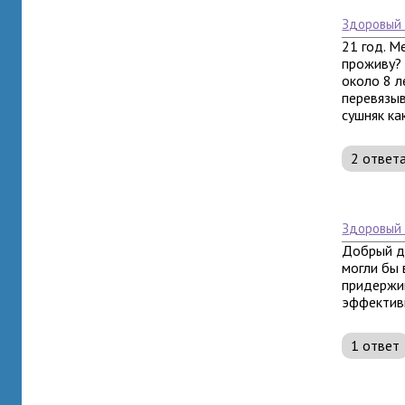
здоровый
21 год. М
проживу? 
около 8 л
перевязыв
сушняк как
2 ответ
здоровый
Добрый де
могли бы 
придержив
эффективн
1 ответ