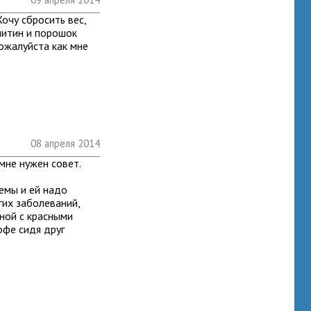
Хочу сбросить вес,
рнитин и порошок
ожалуйста как мне
08 апреля 2014
мне нужен совет.
лемы и ей надо
гих заболеваний,
дной с красными
офе сидя друг