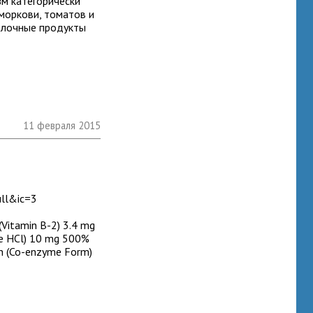
зм категорически
моркови, томатов и
молочные продукты
11 февраля 2015
ll&ic=3
(Vitamin B-2) 3.4 mg
ne HCl) 10 mg 500%
in (Co-enzyme Form)