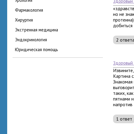
урология
здоровый
«здравств
фармакология
но не зна
протеина)
хирургия
добиться 
экстренная медицина
эндокринология
2 ответ
юридическая помощь
здоровый
Извините,
Картина 
Знакомая 
выговорит
таких, ка
пятнами н
напротив д
1 ответ