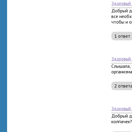
здоровый
Добрый де
все необх
чтобы и о
1 ответ
здоровый
Слышала, 
организма
2 ответ
здоровый
Добрый д
колпачек?