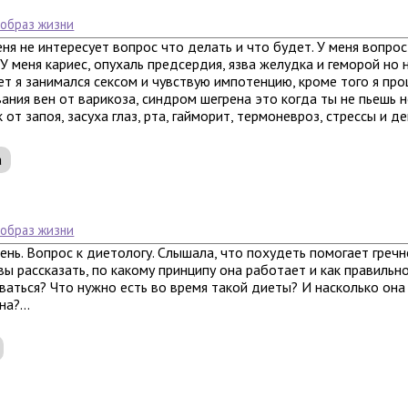
 образ жизни
еня не интересует вопрос что делать и что будет. У меня вопрос
У меня кариес, опухаль предсердия, язва желудка и геморой но 
ет я занимался сексом и чувствую импотенцию, кроме того я пр
ания вен от варикоза, синдром шегрена это когда ты не пьешь 
 от запоя, засуха глаз, рта, гайморит, термоневроз, стрессы и деп
а
 образ жизни
нь. Вопрос к диетологу. Слышала, что похудеть помогает гречн
вы рассказать, по какому принципу она работает и как правильн
аться? Что нужно есть во время такой диеты? И насколько она
а?...