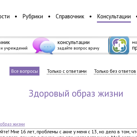
ости
Рубрики
Справочник
Консультации
чник
консультации
мо
п
 и учреждений
задайте вопрос врачу
Все вопросы
Только с ответами
Только без ответов
здоровый образ жизни
 образ жизни
йте! Мне 16 лет, проблемы с акне у меня с 13, но дело в том, ч