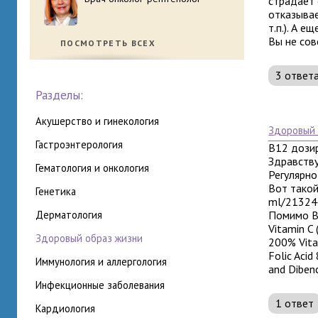
страдает 
отказывае
т.п.). А 
Вы не сов
ПОСМОТРЕТЬ ВСЕХ
3 ответ
Разделы:
акушерство и гинекология
здоровый
гастроэнтерология
B12 дози
Здравству
гематология и онкология
Регулярн
Вот такой
генетика
ml/21324
дерматология
Помимо B
Vitamin C 
здоровый образ жизни
200% Vita
Folic Aci
иммунология и аллергология
and Diben
инфекционные заболевания
1 ответ
кардиология