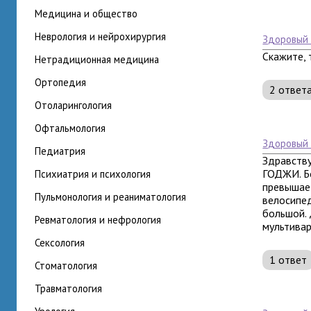
медицина и общество
неврология и нейрохирургия
здоровый
Скажите, 
нетрадиционная медицина
ортопедия
2 ответ
отоларингология
офтальмология
здоровый
педиатрия
Здравству
ГОДЖИ. Бо
психиатрия и психология
превышает
пульмонология и реаниматология
велосипед
большой. 
ревматология и нефрология
мультиварк
сексология
1 ответ
стоматология
травматология