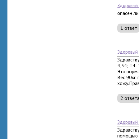
здоровый
опасен ли
1 ответ
здоровый
Здравству
4,34; Т4- 
Это норма
Вес 90кг.
хожу.Прав
2 ответ
здоровый
Здравству
помощью з