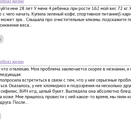
 образ жизни
уйте.мне 28 лет У меня 4 ребенка. при росте 162 мой вес 72 кг. 
ю с чего начать. Купила зеленый кофе, спортивное питание(l-ка
 может зря... Слышала про очистительные клизмы. подскажите п
снижения веса...
а
 образ жизни
 что отвлекаю. Моя проблема заключается скорее в незнании, и 
следующая:
попросила встретиться в связи с тем, что у нее серьезные проб
ься. Оказалось, у нее хломидиоз и подозрения на несколько дру
к сифилис, ВИЧ итд, целый букет. Выглядела она абсолютно бле
а коже. Мне пришлось провести с ней какое-то время, мы пили к
руга. После...