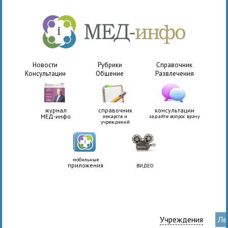
Новости
Рубрики
Справочник
Консультации
Общение
Развлечения
журнал
справочник
консультации
МЕД-инфо
лекарств и
задайте вопрос врачу
учреждений
мобильные
приложения
ВИДЕО
Учреждения
Ле