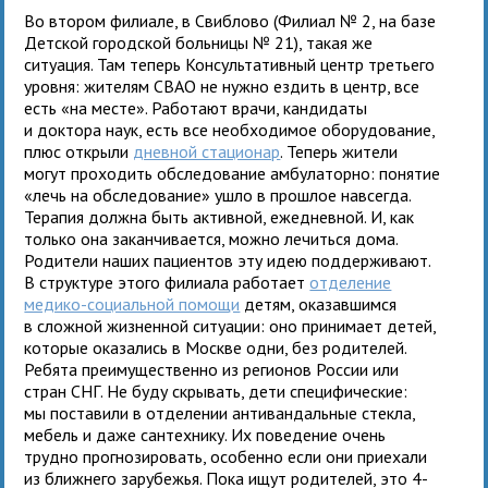
Во втором филиале, в Свиблово (Филиал № 2, на базе
Детской городской больницы № 21), такая же
ситуация. Там теперь Консультативный центр третьего
уровня: жителям СВАО не нужно ездить в центр, все
есть «на месте». Работают врачи, кандидаты
и доктора наук, есть все необходимое оборудование,
плюс открыли
дневной стационар
. Теперь жители
могут проходить обследование амбулаторно: понятие
«лечь на обследование» ушло в прошлое навсегда.
Терапия должна быть активной, ежедневной. И, как
только она заканчивается, можно лечиться дома.
Родители наших пациентов эту идею поддерживают.
В структуре этого филиала работает
отделение
медико-социальной помощи
детям, оказавшимся
в сложной жизненной ситуации: оно принимает детей,
которые оказались в Москве одни, без родителей.
Ребята преимущественно из регионов России или
стран СНГ. Не буду скрывать, дети специфические:
мы поставили в отделении антивандальные стекла,
мебель и даже сантехнику. Их поведение очень
трудно прогнозировать, особенно если они приехали
из ближнего зарубежья. Пока ищут родителей, это 4-