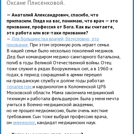
Оксане Плисенковой.
— Анатолий Александрович, спасибо, что
пригласили. Глядя на вас, понимаю, что врач — это
призвание, профессия от Бога. Как вы считаете,
это работа или все-таки призвание?
—
Для большинства врачей, безусловно, это
призвание.
При этом огромную роль играет семья.
В нашей семье было несколько поколений медиков.
Дед был командиром медико-санитарного батальона,
погиб в годы Великой Отечественной войны. Отец
тоже служил в рядах Вооруженных сил, а в 1960-х
годах, в период сокращений в армии перешел
на гражданскую службу и долгие годы работал
терапевтом
и кардиологом в Коломенской ЦРБ
Московской области. Мама закончила медицинский
техникум и работала фельдшером. Была у меня мечта
учиться в Военно-медицинской академии,
но не прошел медкомиссию, были очень жесткие
требования. Сын тоже выбрал профессию врача,
он
иммунолог
, кандидат медицинских наук.