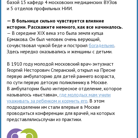
базой 15 кафедр 4 московских медицинских ВУЗов
и 5 отделов профильных НИИ.
— В больнице сильно чувствуется влияние
истории. Расскажите немного, как все начиналось.
— В середине XIX века это была земля купца
Ермакова. Он был человек очень верующий,
сочувствовал чужой беде и построил
богадельню
.
Здесь нередко оказывались и женщины с детьми.
В 1910 году молодой московский врач-энтузиаст
Георгий Несторович Сперанский, открыл на Пресне
первую амбулаторию для детей раннего возраста,
по сути первую детскую поликлинику в Москве.
В амбулатории было интересное отделение, которое
называлось «выставка»,
где молодых мам учили
ухаживать за ребенком и кормить его
. В этом
подразделении им стали впервые в Москве
проводиться конференции для врачей, на которых
представлялисьслучаи из практики.