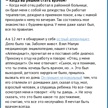
— Когда вы решили стать врачом?
— Когда мой отец работал в районной больнице,
он брал меня с собой на дежурства. Он работал
терапевтом, дежурил в приемном покое, а мы с мамой
приходили к нему по вечерам. Так состоялось мое
знакомство с буднями врача. У меня даже халат был,
все по правилам.
А в 12 лет я обнаружил у себя
острый аппендицит
.
Дело было так. Заболел живот. Взял Малую
медицинскую энциклопедию, нашел статью
«Аппендицит», прочитал ее и поставил себе диагноз.
Прихожу к отцу на работу и говорю: «Отец, у меня
аппендицит». Он мне отвечает: «Сынок, ну я понимаю,
что ты очень хочешь быть врачом, но...». Это был
выходной, детского хирурга не было, пришлось
вызвать его из дома.
Он пришел недовольный
тем, что
его отвлекли от домашних дел, сказал отцу, мол,
взрослый человек, а слушаешь ребенка. Но все-таки
осмотрел меня и говорит: «Ну ты даешь...». Не хочу
сказать, что это было какое-то достижение,
но считаю, что все это неслучайно. Я мечтал быть
врачом всегда.