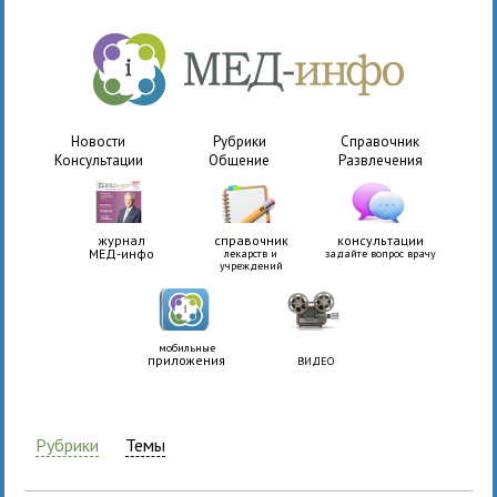
Новости
Рубрики
Справочник
Консультации
Общение
Развлечения
журнал
справочник
консультации
МЕД-инфо
лекарств и
задайте вопрос врачу
учреждений
мобильные
приложения
ВИДЕО
Рубрики
Темы