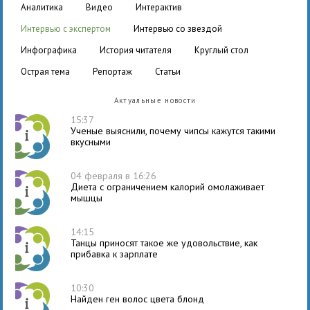
аналитика
видео
интерактив
интервью с экспертом
интервью со звездой
инфографика
история читателя
круглый стол
острая тема
репортаж
статьи
Актуальные новости
15:37
Ученые выяснили, почему чипсы кажутся такими
вкусными
04 февраля в 16:26
Диета с ограничением калорий омолаживает
мышцы
14:15
Танцы приносят такое же удовольствие, как
прибавка к зарплате
10:30
Найден ген волос цвета блонд