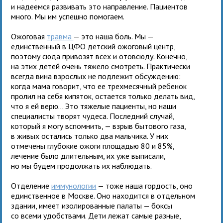
и надеемся развивать это направление. Пациентов
много. Мы им успешно помогаем.
Ожоговая
травма
— это наша боль. Мы —
единственный в ЦФО детский ожоговый центр,
поэтому сюда привозят всех и отовсюду. Конечно,
на этих детей очень тяжело смотреть. Практически
всегда вина взрослых не подлежит обсуждению:
когда мама говорит, что ее трехмесячный ребенок
пролил на себя кипяток, остается только делать вид,
что я ей верю... Это тяжелые пациенты, но наши
специалисты творят чудеса. Последний случай,
который я могу вспомнить, — взрыв бытового газа,
в живых остались только два мальчика. У них
отмечены глубокие ожоги площадью 80 и 85%,
лечение было длительным, их уже выписали,
но мы будем продолжать их наблюдать.
Отделение
иммунологии
— тоже наша гордость, оно
единственное в Москве. Оно находится в отдельном
здании, имеет изолированные палаты — боксы
со всеми удобствами. Дети лежат самые разные,