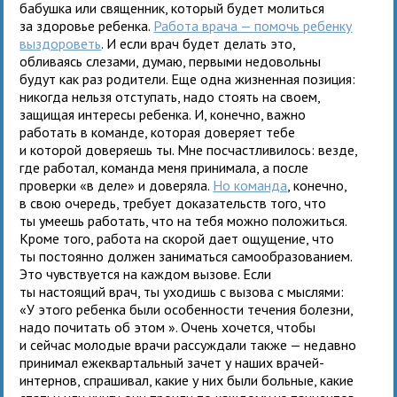
бабушка или священник, который будет молиться
за здоровье ребенка.
Работа врача — помочь ребенку
выздороветь
. И если врач будет делать это,
обливаясь слезами, думаю, первыми недовольны
будут как раз родители. Еще одна жизненная позиция:
никогда нельзя отступать, надо стоять на своем,
защищая интересы ребенка. И, конечно, важно
работать в команде, которая доверяет тебе
и которой доверяешь ты. Мне посчастливилось: везде,
где работал, команда меня принимала, а после
проверки «в деле» и доверяла.
Но команда
, конечно,
в свою очередь, требует доказательств того, что
ты умеешь работать, что на тебя можно положиться.
Кроме того, работа на скорой дает ощущение, что
ты постоянно должен заниматься самообразованием.
Это чувствуется на каждом вызове. Если
ты настоящий врач, ты уходишь с вызова с мыслями:
«У этого ребенка были особенности течения болезни,
надо почитать об этом ». Очень хочется, чтобы
и сейчас молодые врачи рассуждали также — недавно
принимал ежеквартальный зачет у наших врачей-
интернов, спрашивал, какие у них были больные, какие