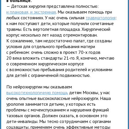
в больнице.
— Детская хирургия представлена полностью:
и плановая, и экстренная
. Мы оказываем помощь при
любых состояниях. У нас очень сильная
травматология
:
к нам поступают дети, которые получили сочетанные
травмы. Есть вертолетная площадка. Хирургический
корпус несколько лет назад отремонтирован.
К сожалению, там недостаточно палат, где созданы
условия для отдельного пребывания матери
с ребенком: очень сложно в проект 70-х годов
20 века вложить стандарты 21-го. Я, конечно, мечтаю
о современном хирургическом корпусе
с возможностью пребывания родителей и условиями
для детей с ограниченной подвижностью.
По нейрохирургии мы оказываем
высокотехнологичную помощь
детям Москвы, у нас
очень опытные высококлассные нейрохирурги. Наша
урология занимается детьми, у которых есть
проблемы с мочеиспусканием и нарушения функций
тазовых органов. Должен сказать, в основном это
дети-инвалиды. Мы тесно сотрудничаем с органами
соцзащиты, применяем очень эффективные методы