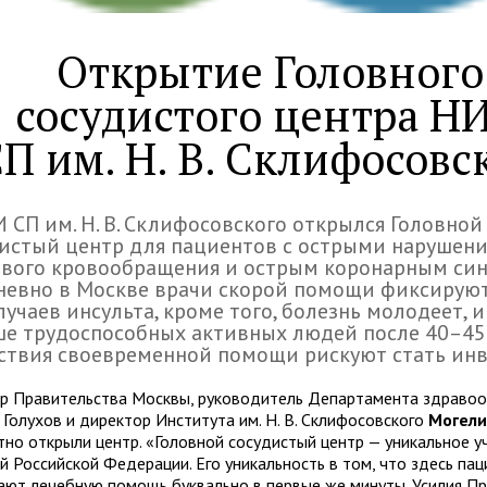
Открытие Головного
сосудистого центра Н
П им. Н. В. Склифосовс
 СП им. Н. В. Склифосовского открылся Головной
истый центр для пациентов с острыми нарушен
ового кровообращения и острым коронарным си
невно в Москве врачи скорой помощи фиксирую
лучаев инсульта, кроме того, болезнь молодеет, и
е трудоспособных активных людей после 40–45 
ствия своевременной помощи рискуют стать ин
р Правительства Москвы, руководитель Департамента здравоо
 Голухов и директор Института им. Н. В. Склифосовского
Могели
тно открыли центр. «Головной сосудистый центр — уникальное 
й Российской Федерации. Его уникальность в том, что здесь пац
ают лечебную помощь буквально в первые же минуты. Усилия П