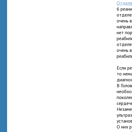
Отделе
6 реан
отделе
очень 
направ
нет пор
реабил
отделе
очень в
реабил
Если ре
то нем
диагно
В Голо
необхо
поколе
сердеч
Незаме
ультра
устано
О них 