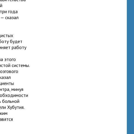
ей
три года
 — сказал
дистых
боту будет
иняет работу
ча этого
истой системы.
мозгового
сказал
ациенты
нтра, минуя
необходимости
ь больной
ели Хубутия.
ским
авятся