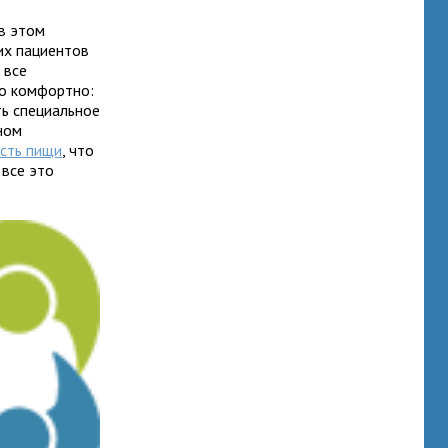
в этом
их пациентов
 все
ло комфортно:
ть специальное
ном
сть пищи
, что
 все это