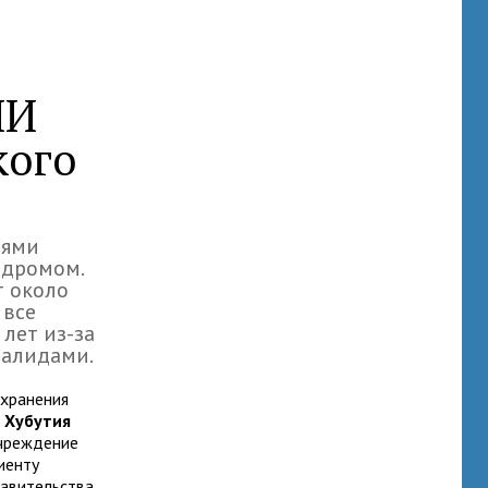
ИИ
кого
иями
ндромом.
т около
 все
лет из-за
валидами.
хранения
 Хубутия
учреждение
иенту
равительства