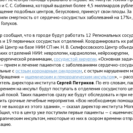
 и С. С. Собянина, который выделил более 4,5 миллиардов рубл
ащение подобных центров, безусловно, принесут свои плоды. За 
зили смертность от сердечно-сосудистых заболеваний на 17%»,
 Голухов.
р сообщил, что в городе будут работать 12 Региональных сосу
в и 19 первичных сосудистых отделений. Координировать их ра
ой Центр на базе НИИ СП им. Н. В. Склифосовского.Центр объед
ьких отделений НИИ: неврологии, кардиологии, нейрохирургии,
ирургической реанимации,
сосудистой хирургии
. «Основная зада
 — прием и лечение пациентов с заболеваниями сердечно-сосуд
льные с
острым коронарным синдромом
, с острым нарушением 
бращения —
ишемическим и геморрагическим инсультом
», — рас
итель директора института
Сергей Петриков
. По его словам, п
зрением на инсульт будут поступать в отделения сосудистого це
ый покой. Таких пациентов сразу же будут обследовать и при 
ить срочные лечебные мероприятия. «Всю необходимую помощ
 не выходя из этого здания», — сказал директор института Мог
бщил, что в центр уже поступили первые пациенты — с ишемиче
ррагическим инсультом, некоторые из них в скором времени отпр
рацию.