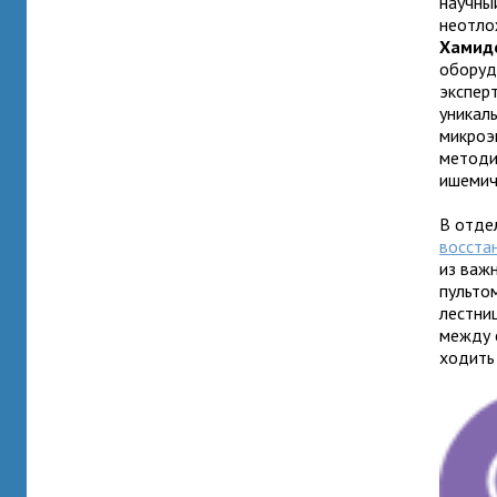
научны
неотло
Хамид
оборуд
экспер
уникал
микроэ
методи
ишемич
В отде
восста
из важ
пульто
лестни
между 
ходить