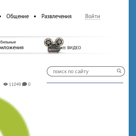
Общение
Развлечения
Войти
бильные
риложения
ВИДЕО
11049
0
X
K