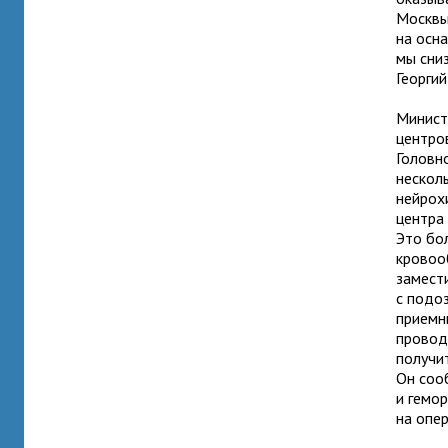
Москвы
на осн
мы сни
Георгий
Минист
центро
Головн
нескол
нейрох
центра
Это бо
кровоо
замест
с подо
приемн
провод
получит
Он соо
и гемо
на опе