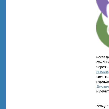
исслед
сужени
через 
инвали
симптом
перекос
Диспан
и лечит
Автор: