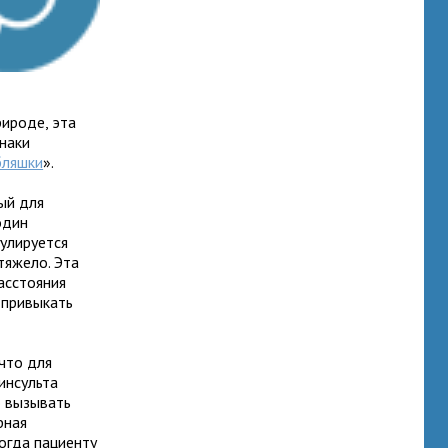
ироде, эта
наки
бляшки
».
ый для
один
гулируется
тяжело. Эта
асстояния
 привыкать
 что для
инсульта
 вызывать
рная
огда пациенту