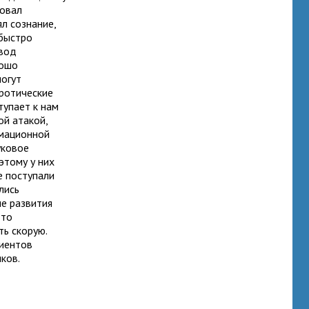
вовал
ял сознание,
 быстро
овод
рошо
могут
ротические
тупает к нам
ой атакой,
имационной
уковое
этому у них
е поступали
лись
ле развития
-то
ть скорую.
циентов
иков.