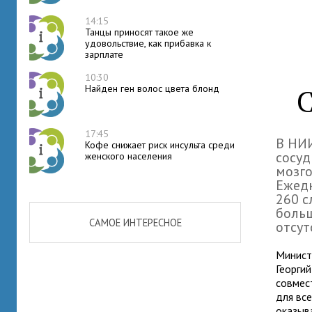
14:15
Танцы приносят такое же
удовольствие, как прибавка к
зарплате
10:30
Найден ген волос цвета блонд
С
17:45
В НИИ
Кофе снижает риск инсульта среди
сосуд
женского населения
мозг
Ежед
260 с
больш
САМОЕ ИНТЕРЕСНОЕ
отсут
Минист
Георгий
совмес
для все
оказыв