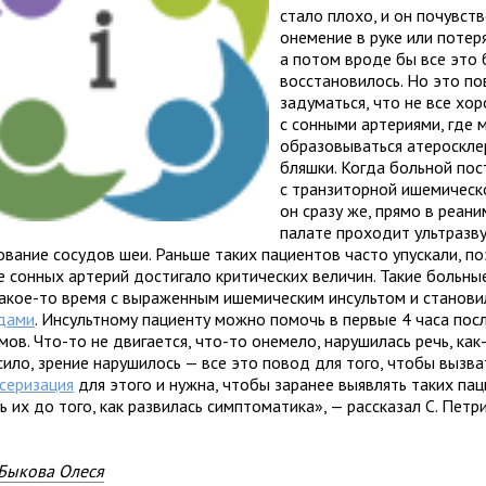
стало плохо, и он почувст
онемение в руке или потер
а потом вроде бы все это
восстановилось. Но это п
задуматься, что не все хо
с сонными артериями, где 
образовываться атероскле
бляшки. Когда больной пос
с транзиторной ишемическ
он сразу же, прямо в реан
палате проходит ультразв
ование сосудов шеи. Раньше таких пациентов часто упускали, по
е сонных артерий достигало критических величин. Такие больны
какое-то время с выраженным ишемическим инсультом и станови
дами
. Инсультному пациенту можно помочь в первые 4 часа пос
ов. Что-то не двигается, что-то онемело, нарушилась речь, как
ило, зрение нарушилось — все это повод для того, чтобы вызва
серизация
для этого и нужна, чтобы заранее выявлять таких па
ь их до того, как развилась симптоматика», — рассказал С. Петр
Быкова Олеся