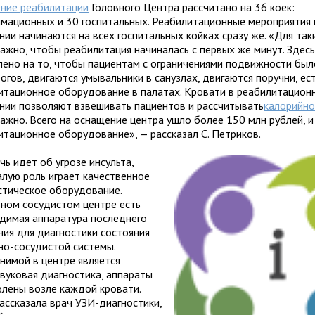
ние реабилитации
Головного Центра рассчитано на 36 коек:
имационных и 30 госпитальных. Реабилитационные мероприятия 
нии начинаются на всех госпитальных койках сразу же. «Для так
важно, чтобы реабилитация начиналась с первых же минут. Здесь
лено на то, чтобы пациентам с ограничениями подвижности бы
огов, двигаются умывальники в санузлах, двигаются поручни, ес
итационное оборудование в палатах. Кровати в реабилитацион
нии позволяют взвешивать пациентов и рассчитывать
калорийно
ажно. Всего на оснащение центра ушло более 150 млн рублей, и
итационное оборудование», — рассказал С. Петриков.
чь идет об угрозе инсульта,
алую роль играет качественное
стическое оборудование.
вном сосудистом центре есть
димая аппаратура последнего
ния для диагностики состояния
но-сосудистой системы.
нимой в центре является
звуковая диагностика, аппараты
влены возле каждой кровати.
рассказала врач УЗИ-диагностики,