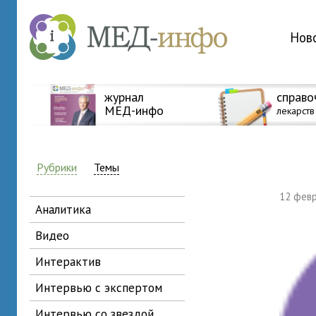
Нов
журнал
справо
МЕД-инфо
лекарств
Рубрики
Темы
12 фев
аналитика
видео
интерактив
интервью с экспертом
интервью со звездой