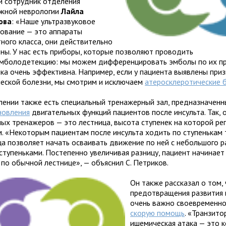
й сотрудник отделения
жной неврологии
Лайла
ова
: «Наше ультразвуковое
ование — это аппараты
тного класса, они действительно
ьны. У нас есть приборы, которые позволяют проводить
мболодетекцию: мы можем дифференцировать эмболы по их пр
ка очень эффективна. Например, если у пациента выявлены приз
еской болезни, мы смотрим и исключаем
атеросклеротические 
лении также есть специальный тренажерный зал, предназначенн
новления
двигательных функций пациентов после инсульта. Так, 
ных тренажеров — это лестница, высота ступенек на которой ре
м. «Некоторым пациентам после инсульта ходить по ступенькам 
ца позволяет начать осваивать движение по ней с небольшого р
ступеньками. Постепенно увеличивая разницу, пациент начинает
 по обычной лестнице», — объяснил С. Петриков.
Он также рассказал о том,
предотвращения развития 
очень важно своевременно
скорую помощь
. «Транзито
ишемическая атака — это к