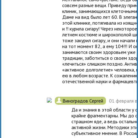
совсем разные вещи. Приведу прим
клиник, занимающихся клеточными 
Даме на вид было лет 60. В элеган
этой клинике, потягивала из изящн
и !! курила сигару! Через некоторо
летнем костюме и широкополой шля
тоже закурил сигару, и они начали
на тот момент 82, а ему 104!!! И 
занимаются своим здоровьем уже не
традиции, заботиться о своем здо
«лечиться» слишком поздно. Антив
«активное долголетие» человека, н
ею в любом возрасте. К сожалению
отечественной науки и фармацевти
.
Виноградов Сергей
01 февраля в
Да и знания в этой области у
крайне фрагментарны. Мы до с
страшном яде, а ведь остальн
активной жизни. Методики эти
субъективное мнение. В Росси