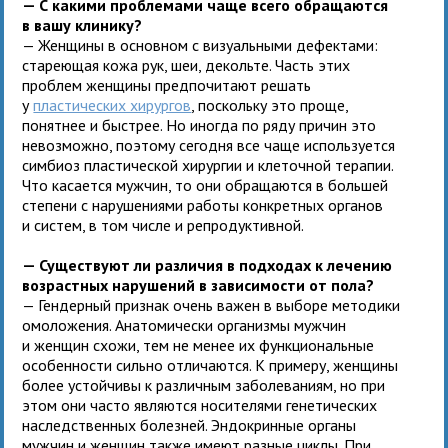
— С какими проблемами чаще всего обращаются
в вашу клинику?
— Женщины в основном с визуальными дефектами:
стареющая кожа рук, шеи, декольте. Часть этих
проблем женщины предпочитают решать
у
пластических хирургов
, поскольку это проще,
понятнее и быстрее. Но иногда по ряду причин это
невозможно, поэтому сегодня все чаще используется
симбиоз пластической хирургии и клеточной терапии.
Что касается мужчин, то они обращаются в большей
степени с нарушениями работы конкретных органов
и систем, в том числе и репродуктивной.
— Существуют ли различия в подходах к лечению
возрастных нарушений в зависимости от пола?
— Гендерный признак очень важен в выборе методики
омоложения. Анатомически организмы мужчин
и женщин схожи, тем не менее их функциональные
особенности сильно отличаются. К примеру, женщины
более устойчивы к различным заболеваниям, но при
этом они часто являются носителями генетических
наследственных болезней. Эндокринные органы
мужчин и женщин также имеют разные циклы. При