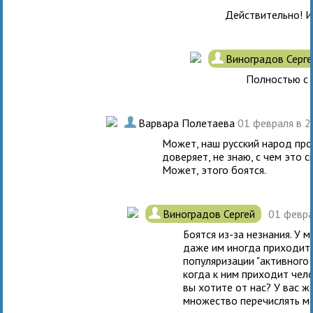
Действительно! И
.
Виноградов Серг
Полностью с 
.
Варвара Полетаева
01 февраля в 
Может, наш русский народ про
доверяет, не знаю, с чем это 
Может, этого боятся.
.
Виноградов Сергей
01 февра
Боятся из-за незнания. У
даже им иногда приходитс
популяризации "активного 
когда к ним приходит чело
вы хотите от нас? У вас ж
множество перечислять м