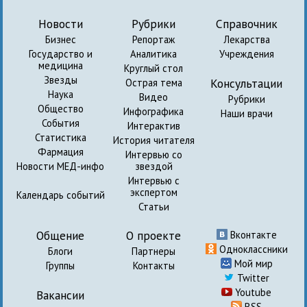
Новости
Рубрики
Справочник
Бизнес
Репортаж
Лекарства
Государство и
Аналитика
Учреждения
медицина
Круглый стол
Звезды
Консультации
Острая тема
Наука
Видео
Рубрики
Общество
Инфографика
Наши врачи
События
Интерактив
Статистика
История читателя
Фармация
Интервью со
Новости МЕД-инфо
звездой
Интервью с
экспертом
Календарь событий
Статьи
Общение
О проекте
Вконтакте
Одноклассники
Блоги
Партнеры
Мой мир
Группы
Контакты
Twitter
Youtube
Вакансии
RSS