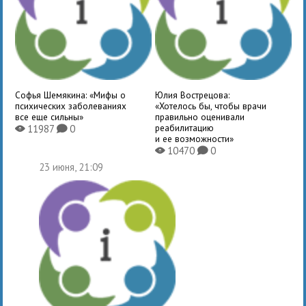
Софья Шемякина: «Мифы о
Юлия Вострецова:
психических заболеваниях
«Хотелось бы, чтобы врачи
все еще сильны»
правильно оценивали
реабилитацию
11987
0
X
K
и ее возможности»
10470
0
X
K
23 июня, 21:09