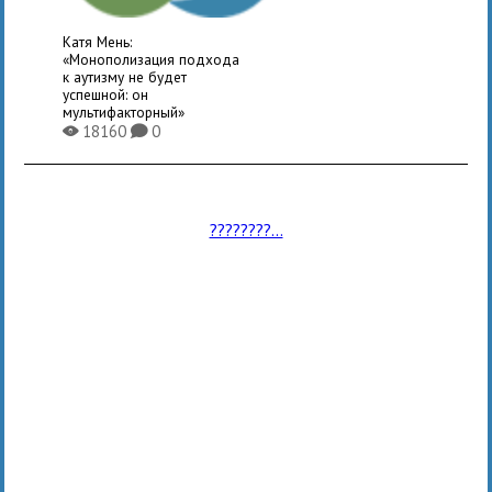
Катя Мень:
«Монополизация подхода
к аутизму не будет
успешной: он
мультифакторный»
18160
0
X
K
????????...