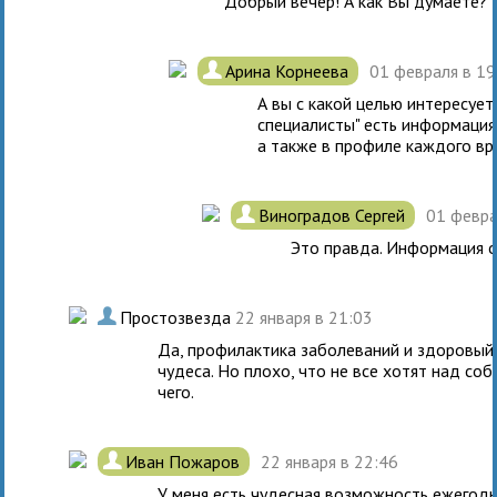
Добрый вечер! А как Вы думаете?
.
Арина Корнеева
01 февраля в 1
А вы с какой целью интересует
специалисты" есть информация 
а также в профиле каждого вр
.
Виноградов Сергей
01 февра
Это правда. Информация о
.
Простозвезда
22 января в 21:03
Да, профилактика заболеваний и здоровый 
чудеса. Но плохо, что не все хотят над соб
чего.
.
Иван Пожаров
22 января в 22:46
У меня есть чудесная возможность ежегодн