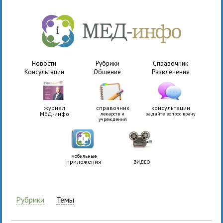
Новости
Рубрики
Справочник
Консультации
Общение
Развлечения
журнал
справочник
консультации
МЕД-инфо
лекарств и
задайте вопрос врачу
учреждений
мобильные
приложения
ВИДЕО
Рубрики
Темы