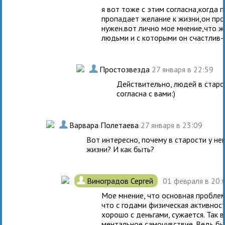
я вот тоже с этим согласна,когда 
пропадает желание к жизни,он прос
нужен.вот лично мое мнение,что 
людьми и с которыми он счастлив-
.
Простозвезда
27 января в 22:59
Действительно, людей в стар
согласна с вами:)
.
Варвара Полетаева
27 января в 23:09
Вот интересно, почему в старости у н
жизни? И как быть?
.
Виноградов Сергей
01 февраля в 20:
Мое мнение, что основная проблем
что с годами физическая активност
хорошо с деньгами, сужается. Так 
ментальное самочувствие. Ведь бы