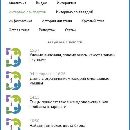
аналитика
видео
интерактив
интервью с экспертом
интервью со звездой
инфографика
история читателя
круглый стол
острая тема
репортаж
статьи
Актуальные новости
15:37
Ученые выяснили, почему чипсы кажутся такими
вкусными
04 февраля в 16:26
Диета с ограничением калорий омолаживает
мышцы
14:15
Танцы приносят такое же удовольствие, как
прибавка к зарплате
10:30
Найден ген волос цвета блонд