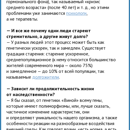
гормонального фона), так называемый «кризис
среднего возраста» (после 40 лет) и т. д., но этими
проблемами уже занимаются
психологи
,
а не терапевты.
— И все же почему одни люди стареют
стремительно, а другие живут долго?
— У разных людей этот процесс может быть как
генетически ускорен, так и замедлен. Существует
градация старения: старение ускоренное,
среднепопуляционное (к нему относится большинство
жителей современного мира — около 75%)
и замедленное — до 10% от всей популяции, так
называемые
долгожители
.
— Зависит ли продолжительность жизни
от наследственности?
— Я бы сказал, от генетики. «Виной» всему гены,
которые имеют полиморфизмы, или, лучше сказать,
частичное изменение характеристик, они
и определяют уникальность нашего организма, а также
особенности реакции на разнообразные воздействия
внешней среды. Как говорят врачи, «есть норма, а есть