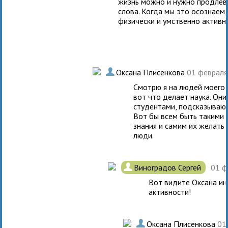
жизнь можно и нужно продлева
слова. Когда мы это осознаем,
физически и умственно активн
.
Оксана Плисенкова
01 февраля
Смотрю я на людей моего 
вот что делает наука. Он
студентами, подсказывают
Вот бы всем быть такими 
знания и самим их желать 
люди.
.
Виноградов Сергей
01 ф
Вот видите Оксана ин
активности!
.
Оксана Плисенкова
01