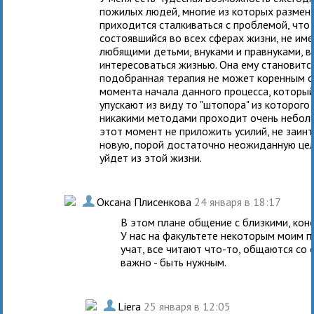
пожилых людей, многие из которых разменя
приходится сталкиваться с проблемой, что
состоявшийся во всех сферах жизни, не им
любящими детьми, внуками и правнуками, в
интересоваться жизнью. Она ему становитс
подобранная терапия не может коренным о
момента начала данного процесса, который
упускают из виду то "штопора" из которог
никакими методами проходит очень неболь
этот момент не приложить усилий, не заинт
новую, порой достаточно неожиданную цел
уйдет из этой жизни.
.
Оксана Плисенкова
24 января в 18:17
В этом плане общение с близкими, коне
У нас на факультете некоторым моим п
учат, все читают что-то, общаются со
важно - быть нужным.
.
Liera
25 января в 12:05