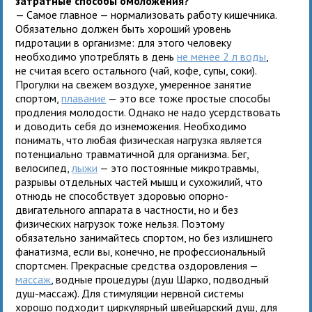
затратные способы омоложения?
— Самое главное — нормализовать работу кишечника.
Обязательно должен быть хороший уровень
гидротации в организме: для этого человеку
необходимо употреблять в день
не менее 2 л воды
,
не считая всего остального (чай, кофе, супы, соки).
Прогулки на свежем воздухе, умеренное занятие
спортом,
плавание
— это все тоже простые способы
продления молодости. Однако не надо усердствовать
и доводить себя до изнеможения. Необходимо
понимать, что любая физическая нагрузка является
потенциально травматичной для организма. Бег,
велосипед,
лыжи
— это постоянные микротравмы,
разрывы отдельных частей мышц и сухожилий, что
отнюдь не способствует здоровью опорно-
двигательного аппарата в частности, но и без
физических нагрузок тоже нельзя. Поэтому
обязательно занимайтесь спортом, но без излишнего
фанатизма, если вы, конечно, не профессиональный
спортсмен. Прекрасные средства оздоровления —
массаж
, водные процедуры (душ Шарко, подводный
душ-массаж). Для стимуляции нервной системы
хорошо подходит циркулярный швейцарский душ, для