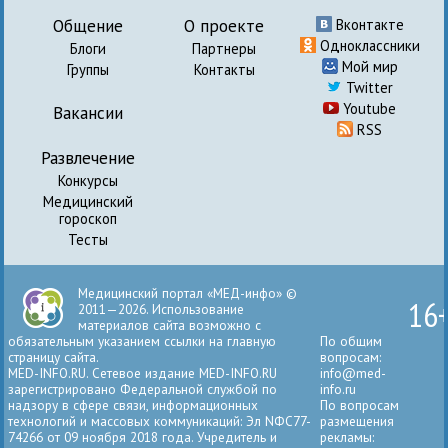
Общение
О проекте
Вконтакте
Одноклассники
Блоги
Партнеры
Мой мир
Группы
Контакты
Twitter
Youtube
Вакансии
RSS
Развлечение
Конкурсы
Медицинский
гороскоп
Тесты
Медицинский портал «МЕД-инфо» ©
16
2011—2026. Использование
материалов сайта возможно с
обязательным указанием ссылки на главную
По общим
страницу сайта.
вопросам:
MED-INFO.RU. Сетевое издание MED-INFO.RU
info@med-
зарегистрировано Федеральной службой по
info.ru
надзору в сфере связи, информационных
По вопросам
технологий и массовых коммуникаций: Эл NФС77-
размещения
74266 от 09 ноября 2018 года. Учредитель и
рекламы: