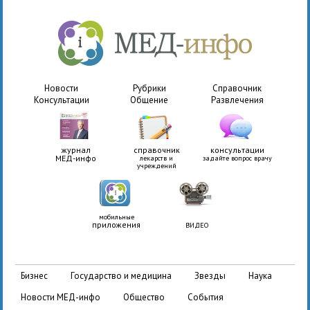
Новости
Рубрики
Справочник
Консультации
Общение
Развлечения
журнал
справочник
консультации
МЕД-инфо
лекарств и
задайте вопрос врачу
учреждений
мобильные
приложения
ВИДЕО
бизнес
государство и медицина
звезды
наука
новости МЕД-инфо
общество
события