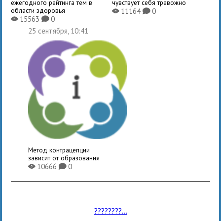
ежегодного рейтинга тем в
чувствует себя тревожно
области здоровья
11164
0
X
K
15563
0
X
K
25 сентября, 10:41
Метод контрацепции
зависит от образования
10666
0
X
K
????????...