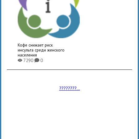
Кофе снижает риск
инсульта среди женского
населения
7290
0
X
K
????????...