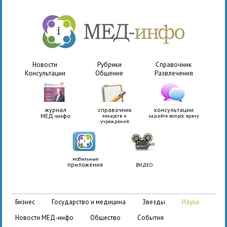
Новости
Рубрики
Справочник
Консультации
Общение
Развлечения
журнал
справочник
консультации
МЕД-инфо
лекарств и
задайте вопрос врачу
учреждений
мобильные
приложения
ВИДЕО
бизнес
государство и медицина
звезды
наука
новости МЕД-инфо
общество
события