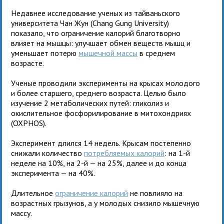
Недавнее исследование ученых из тайваньского
университета Чан Жун (Chang Gung University)
показало, что ограничение калорий благотворно
влияет на мышцы: улучшает обмен веществ мышц и
уменьшает потерю
мышечной массы
в среднем
возрасте.
Ученые проводили эксперименты на крысах молодого
и более старшего, среднего возраста. Целью было
изучение 2 метаболических путей: гликолиз и
окислительное фосфорилирование в митохондриях
(OXPHOS).
Эксперимент длился 14 недель. Крысам постепенно
снижали количество
потребляемых калорий
: на 1-й
неделе на 10%, на 2-й — на 25%, далее и до конца
эксперимента — на 40%.
Длительное
ограничение калорий
не повлияло на
возрастных грызунов, а у молодых снизило мышечную
массу.