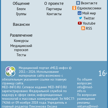
Общение
О проекте
Вконтакте
Одноклассники
Блоги
Партнеры
Мой мир
Группы
Контакты
Twitter
Youtube
Вакансии
RSS
Развлечение
Конкурсы
Медицинский
гороскоп
Тесты
Медицинский портал «МЕД-инфо» ©
16
2011—2026. Использование
материалов сайта возможно с
обязательным указанием ссылки на главную
По общим
страницу сайта.
вопросам:
MED-INFO.RU. Сетевое издание MED-INFO.RU
info@med-
зарегистрировано Федеральной службой по
info.ru
надзору в сфере связи, информационных
По вопросам
технологий и массовых коммуникаций: Эл NФС77-
размещения
74266 от 09 ноября 2018 года. Учредитель и
рекламы:
главный редактор Плисенкова Оксана
reklama@med-