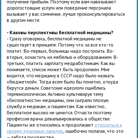
получение прибыли. Поэтому если вам навязывают
дорогостоящие услуги или поведение персонала
вызывает у вас сомнение, лучше проконсультироваться
в другом месте.
- Каковы перспективы бесплатной медицины?
- Сразу оговорюсь, бесплатной медицины не
существует в принципе. Потому что за все кто-то
платит. Во-первых, больницы надо построить. Во-
вторых, оснастить их мебелью и оборудованием. В-
третьих, платить зарплату медработникам. Как вы
понимаете, список может быть продолжен. Мне
видится, что медицину в СССР надо было назвать
«бюджетной». Тогда всем было бы понятно, откуда
берутся деньги. Советские идеологи ошиблись
терминологически. Активно культивируя тему
«бесплатности» медицины, они сыграли плохую
службу и медикам, и пациентам. Как известно,
бесплатное высоко не ценится. Отчасти поэтому
профессия врача девальвировалась в обществе.
Пациенты же относились и продолжают
относиться к
своему здоровью халатно
, ошибочно полагая, что это
– забота государства.