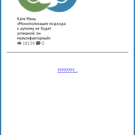
Катя Мень:
«Монополизация подхода
к аутизму не будет
успешной: он
мультифакторный»
18139
0
X
K
????????...