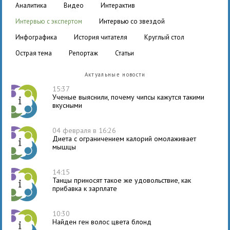
аналитика
видео
интерактив
интервью с экспертом
интервью со звездой
инфографика
история читателя
круглый стол
острая тема
репортаж
статьи
Актуальные новости
15:37
Ученые выяснили, почему чипсы кажутся такими
вкусными
04 февраля в 16:26
Диета с ограничением калорий омолаживает
мышцы
14:15
Танцы приносят такое же удовольствие, как
прибавка к зарплате
10:30
Найден ген волос цвета блонд