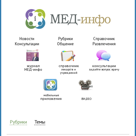
Новости
Рубрики
Справочник
Консультации
Общение
Развлечения
журнал
справочник
консультации
МЕД-инфо
лекарств и
задайте вопрос врачу
учреждений
мобильные
приложения
ВИДЕО
Рубрики
Темы