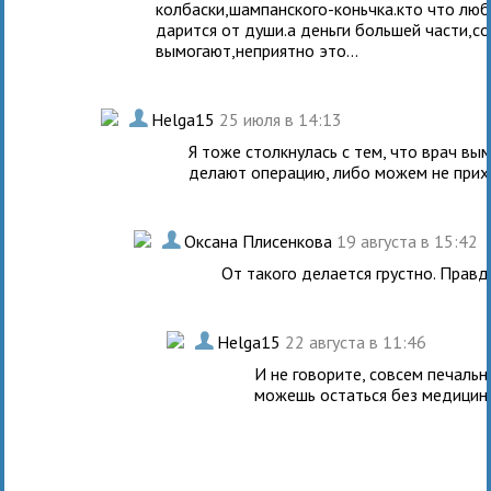
колбаски,шампанского-коньчка.кто что люби
дарится от души.а деньги большей части,с
вымогают,неприятно это...
.
Helga15
25 июля в 14:13
Я тоже столкнулась с тем, что врач вым
делают операцию, либо можем не прихо
.
Оксана Плисенкова
19 августа в 15:42
От такого делается грустно. Правд
.
Helga15
22 августа в 11:46
И не говорите, совсем печальн
можешь остаться без медицин