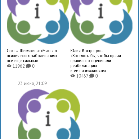
Софья Шемякина: «Мифы о
Юлия Вострецова:
психических заболеваниях
«Хотелось бы, чтобы врачи
все еще сильны»
правильно оценивали
реабилитацию
11962
0
X
K
и ее возможности»
10467
0
X
K
23 июня, 21:09