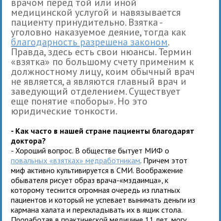
врачом перед той или иной
медицинской услугой и навязывается
пациенту принудительно. Взятка -
уголовно наказуемое деяние, тогда как
благодарность разрешена законом
.
Правда, здесь есть свои нюансы. Термин
«взятка» по большому счету применим к
должностному лицу, коим обычный врач
не является, а являются главный врач и
заведующий отделением. Существует
еще понятие «поборы». Но это
юридические тонкости.
- Как часто в нашей стране пациенты благодарят
доктора?
- Хороший вопрос. В обществе бытует МИФ о
повальных «взятках» медработникам
. Причем этот
миф активно культивируется в СМИ. Воображение
обывателя рисует образ врача-«мздаимца», к
которому теснится огромная очередь из платных
пациентов и который не успевает вынимать деньги из
кармана халата и перекладывать их в ящик стола.
Проработав в практической медицине 11 лет, могу