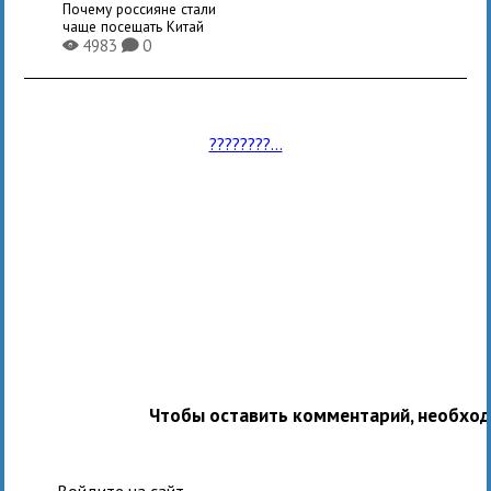
Почему россияне стали
чаще посещать Китай
4983
0
X
K
????????...
Чтобы оставить комментарий, необхо
Войдите на сайт