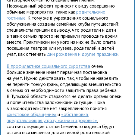
Неожиданный эффект приносят с виду совершенно
обычные мероприятия, такие как
родительские
гостиные
. К тому же в учреждениях социального
обслуживания созданы семейные клубы путешествий:
специалисты пришли к выводу, что родители и дети
в таких семьях просто не привыкли проводить время
вместе. Практически ни у кого из них не было опыта
посещения театров или музеев, родителей и детей
учат, как отмечать
дни рождения и другие праздники
.
В профилактике социального сиротства
очень
большое значение имеет первичная постановка
на учет. Нужно действовать так, чтобы не навредить,
не перейти тонкую грань, отделяющую вмешательство
в семью от необходимости защитить права ребенка.
В Тульской области стараются не делать органы опеки
и попечительства заложниками ситуации. Пока
в законодательстве нет закрепленного понятия
«жестокое обращение»
и
«обстановка,
представляющая угрозу жизни и здоровья»
,
соответствующие статьи Семейного кодекса будут
оставаться мишенью для активной родительской