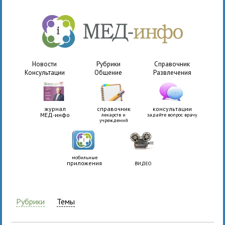
Новости
Рубрики
Справочник
Консультации
Общение
Развлечения
журнал
справочник
консультации
МЕД-инфо
лекарств и
задайте вопрос врачу
учреждений
мобильные
приложения
ВИДЕО
Рубрики
Темы