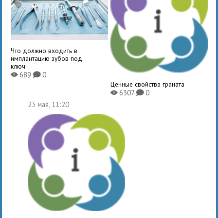
Что должно входить в
имплантацию зубов под
ключ
689
0
X
K
Ценные свойства граната
6307
0
X
K
23 мая, 11:20