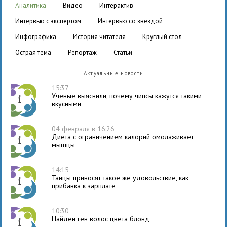
аналитика
видео
интерактив
интервью с экспертом
интервью со звездой
инфографика
история читателя
круглый стол
острая тема
репортаж
статьи
Актуальные новости
15:37
Ученые выяснили, почему чипсы кажутся такими
вкусными
04 февраля в 16:26
Диета с ограничением калорий омолаживает
мышцы
14:15
Танцы приносят такое же удовольствие, как
прибавка к зарплате
10:30
Найден ген волос цвета блонд