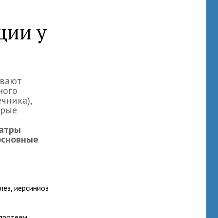
ции у
вают
ного
чника),
трые
атры
основные
лез, иерсиниоз
протеем,