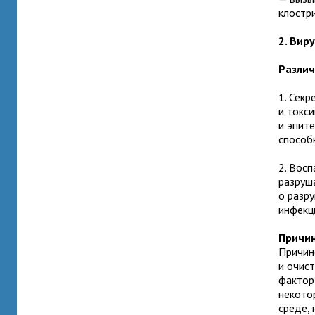
клостри
2. Вир
Различ
1. Сек
и токс
и эпит
способ
2. Восп
разруша
о разр
инфекц
Причин
Причин
и очис
фактор
некото
среде,