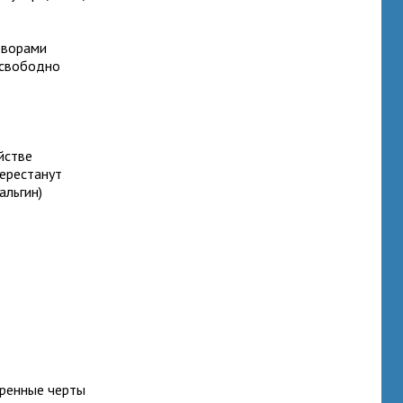
творами
 свободно
йстве
перестанут
альгин)
тренные черты