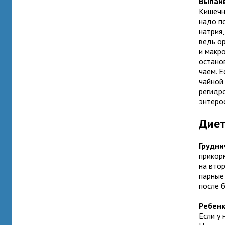
Выпаи
Кишечн
надо п
натрия,
ведь ор
и макр
остано
чаем. 
чайной
регидр
энтеро
Диет
Грудни
прикор
на втор
парные
после 
Ребенк
Если у 