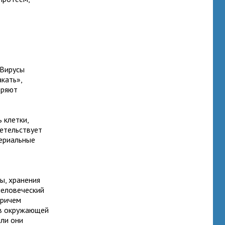
 Вирусы
кать»,
еряют
 клетки,
детельствует
териальные
ы, хранения
человеческий
Причем
 в окружающей
или они