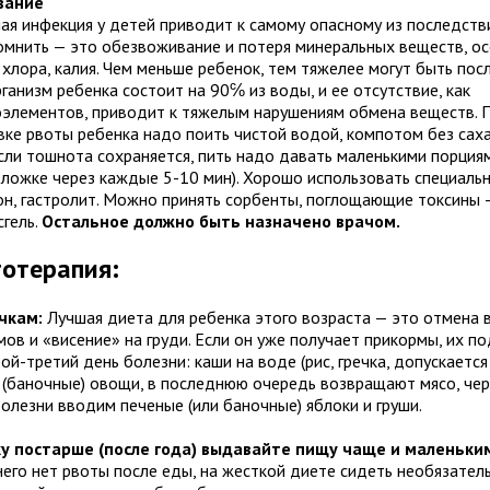
вание
ая инфекция у детей приводит к самому опасному из последств
омнить — это обезвоживание и потеря минеральных веществ, ос
 хлора, калия. Чем меньше ребенок, тем тяжелее могут быть пос
ганизм ребенка состоит на 90℅ из воды, и ее отсутствие, как
оэлементов, приводит к тяжелым нарушениям обмена веществ. 
вке рвоты ребенка надо поить чистой водой, компотом без саха
Если тошнота сохраняется, пить надо давать маленькими порциям
 ложке через каждые 5-10 мин). Хорошо использовать специаль
он, гастролит. Можно принять сорбенты, поглощающие токсины 
сгель.
Остальное должно быть назначено врачом.
отерапия:
чкам:
Лучшая диета для ребенка этого возраста — это отмена 
мов и «висение» на груди. Если он уже получает прикормы, их 
ой-третий день болезни: каши на воде (рис, гречка, допускается 
 (баночные) овощи, в последнюю очередь возвращают мясо, че
болезни вводим печеные (или баночные) яблоки и груши.
у постарше (после года) выдавайте пищу чаще и маленьки
него нет рвоты после еды, на жесткой диете сидеть необязатель