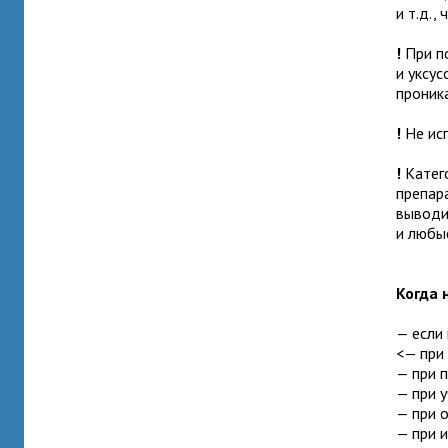
и т.д.,
!
При п
и уксу
проника
!
Не ис
!
Катег
препара
выводит
и любы
Когда 
— если
<— при
— при 
— при 
— при 
— при 