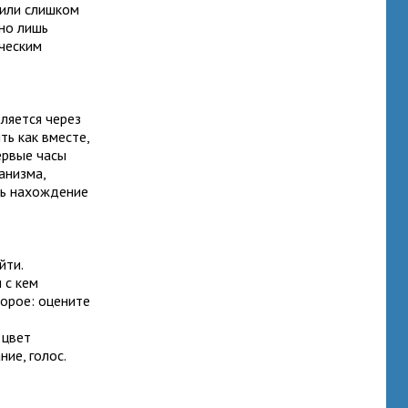
 или слишком
но лишь
ческим
ляется через
ть как вместе,
ервые часы
анизма,
ть нахождение
йти.
 с кем
торое: оцените
 цвет
ние, голос.