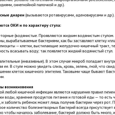
диями, синегнойной палочкой и др.).
усные диареи
(вызываются ротавирусами, аденовирусами и др.).
ются ОКИ и по характеру стула:
реторные (водянистые. Проявляются жидким водянистым стулом.
ины, вырабатываемые бактериями, как бы заставляют клетку «пла
елиоциты — клетки, выстилающие желудочно-кишечный тракт, т
ность всасывать воду; так появляется жидкий водянистый стул.
алительные (инвазивные). В этом случае микроб попадает внутрь
я ее. В стуле можно увидеть слизь, кровь, зелень, гной, что сви
ушении клеток кишечного эпителия. Таковыми чаще бывают бак
ии.
ы возникновения
ой любой кишечной инфекции являются нарушения правил гигиен
тки воды, хранения продуктов питания и готовой еды — то есть 
, и заболеть ребенок может лишь получив бактерии через рот. 
рое количество болезнетворных бактерий всегда присутствует
 но чтобы началось заболевание, бактерий должно быть много, 