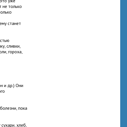
 это уже
т не только
только
 ему станет
остью
у, сливки,
ли, гороха,
 и др.) Они
ого
 болезни, пока
сухари, хлеб,