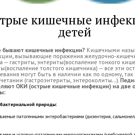
трые кишечные инфек
детей
е бывают кишечные инфекции?
Кишечными назы
кции, вызывающие поражения желудочно-кишеч
а — гастриты, энтериты(воспаление тонкого кише
ы(воспаление толстого кишечника) — все эти ос
евания могут быть в наличии как по одному, так
очетании (гастроэнтериты, энтероколиты...).
Педи
ляют ОКИ (острые кишечные инфекции) на две 
ы:
 бактериальной природы:
ваемые патогенными энтеробактериями (дизентерия, сальмонел
ваемые условно-патогенными микроорганизмами (клебсиеллой, 