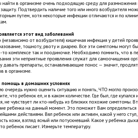
 найти в организме очень подходящую среду для размножения
 защиту. Подтвердить наличие того или иного возбудителя мож
торным путем, хотя некоторые инфекции отличаются и по клини
кам.
оявляется этот вид заболеваний
 (независимо от возбудителя) кишечная инфекция у детей прояв
азование, тошноту, рвоту и диарею. Все эти симптомы могут бы
м-то комплексе так и поодиночке. Необходимо помнить, что в п
вания эти неприятные проявления служат для самоочищения орг
у давать препараты, останавливающие понос — значит, продля
в в организме.
 помощь в домашних условиях
ую очередь нужно оценить ситуацию и понять, ЧТО могло произо
те, что ребенок ел, и в каком количестве. Где был, где купался и
я, не чувствует ли кто-нибудь из близких похожие симптомы. В
ние ребенка на данный момент. Это поможет Вам определиться
ейшими действиями. Вял ребенок или активен, какой у него стул,
ость кожи, взгляд ясный или потускневший. Какое у ребенка дыха
то ребенок писает. Измерьте температуру.