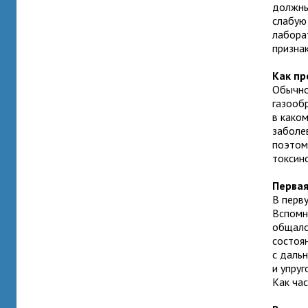
должны
слабую
лабора
призна
Как пр
Обычно
газообр
в како
заболе
поэтом
токсино
Первая
В перв
Вспомни
общалс
состоя
с дальн
и упруг
Как час