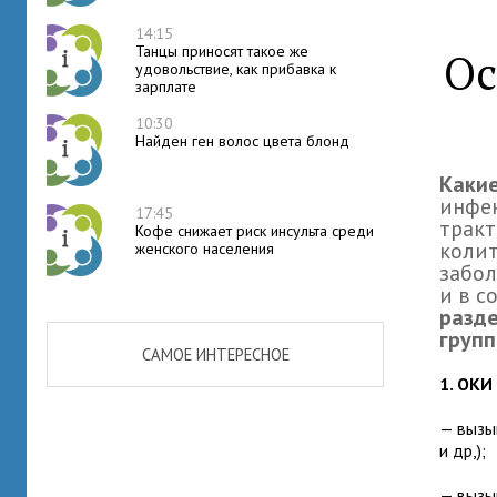
14:15
Танцы приносят такое же
Ос
удовольствие, как прибавка к
зарплате
10:30
Найден ген волос цвета блонд
Каки
инфе
17:45
тракт
Кофе снижает риск инсульта среди
колит
женского населения
забол
и в с
разде
групп
САМОЕ ИНТЕРЕСНОЕ
1. ОКИ
— вызы
и др,);
— вызы