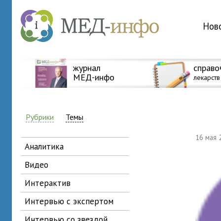
Нов
журнал
справо
МЕД-инфо
лекарств
Рубрики
Темы
16 мая
аналитика
видео
интерактив
интервью с экспертом
интервью со звездой