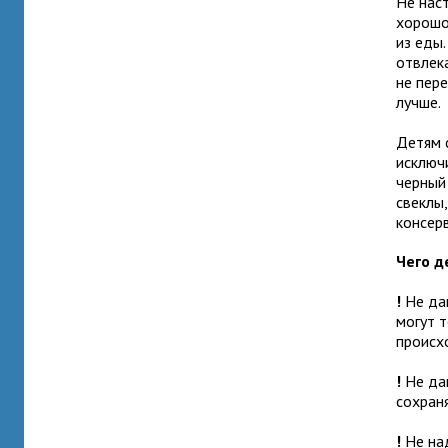
Не нас
хорошо
из еды.
отвлек
не пере
лучше.
Детям 
исключи
черный 
свеклы,
консер
Чего д
!
Не дав
могут 
происх
!
Не дав
сохран
!
Не над