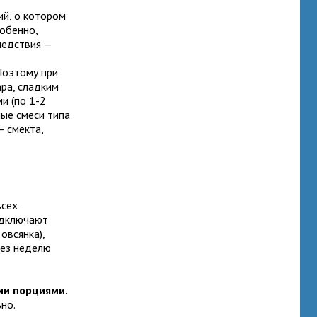
ий, о котором
обенно,
ледствия —
Поэтому при
ра, сладким
и (по 1-2
ные смеси типа
— смекта,
всех
подключают
овсянка),
рез неделю
ми порциями.
но.