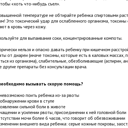
 чтобы «хоть что-нибудь съел».
овышенной температуре не обтирайте ребенка спиртовыми рас
сом! Это токсический удар для ослабленного организма, токсины
ют в кровь через кожу.
пользуйте для выпаивания соки, концентрированные компоты.
орически нельзя и опасно давать ребенку при кишечном расстро
ты от диареи (иначе токсины, которые есть в каловых массах, 
ься из организма), слабительные, обезболивающие (аспирин, ан
е другие препараты без консультации врача.
необходимо вызывать скорую помощь?
 невозможно поить ребенка из-за рвоты
 обнаружении крови в стуле
появлении сильной боли в животе
учащении и усилении рвоты, присоединении к ней головной боли
отсутствии мочи более 6 часов, что говорит об обезвоживании
изменении внешнего вида ребенка: серые кожные покровы, заос