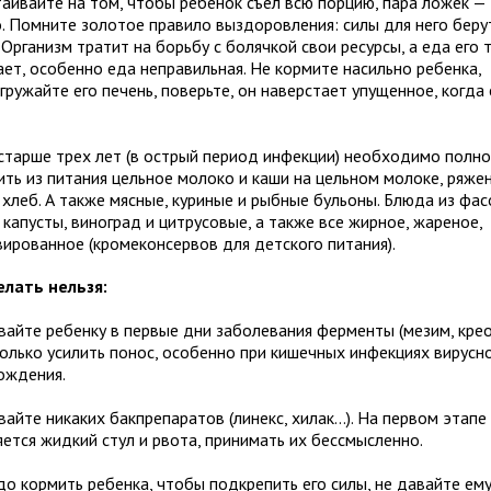
таивайте на том, чтобы ребенок съел всю порцию, пара ложек —
. Помните золотое правило выздоровления: силы для него беру
 Организм тратит на борьбу с болячкой свои ресурсы, а еда его 
ает, особенно еда неправильная. Не кормите насильно ребенка,
гружайте его печень, поверьте, он наверстает упущенное, когда
старше трех лет (в острый период инфекции) необходимо полн
ть из питания цельное молоко и каши на цельном молоке, ряженк
хлеб. А также мясные, куриные и рыбные бульоны. Блюда из фасо
 капусты, виноград и цитрусовые, а также все жирное, жареное,
вированное (кромеконсервов для детского питания).
елать нельзя:
айте ребенку в первые дни заболевания ферменты (мезим, креон
только усилить понос, особенно при кишечных инфекциях вирусн
ождения.
айте никаких бакпрепаратов (линекс, хилак...). На первом этапе
яется жидкий стул и рвота, принимать их бессмысленно.
о кормить ребенка, чтобы подкрепить его силы, не давайте ему 