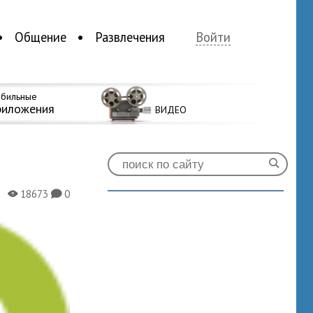
Общение
Развлечения
Войти
бильные
риложения
ВИДЕО
18673
0
X
K