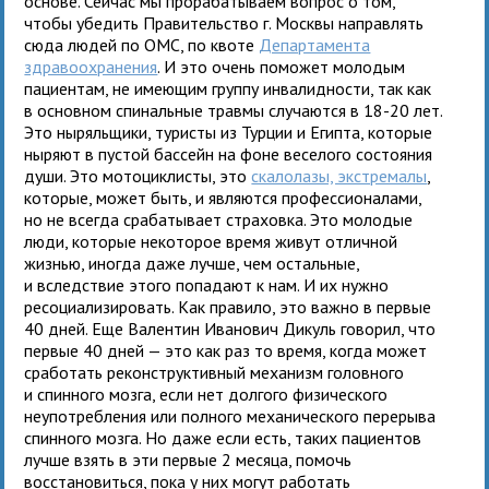
основе. Сейчас мы прорабатываем вопрос о том,
чтобы убедить Правительство г. Москвы направлять
сюда людей по ОМС, по квоте
Департамента
здравоохранения
. И это очень поможет молодым
пациентам, не имеющим группу инвалидности, так как
в основном спинальные травмы случаются в 18-20 лет.
Это ныряльщики, туристы из Турции и Египта, которые
ныряют в пустой бассейн на фоне веселого состояния
души. Это мотоциклисты, это
скалолазы, экстремалы
,
которые, может быть, и являются профессионалами,
но не всегда срабатывает страховка. Это молодые
люди, которые некоторое время живут отличной
жизнью, иногда даже лучше, чем остальные,
и вследствие этого попадают к нам. И их нужно
ресоциализировать. Как правило, это важно в первые
40 дней. Еще Валентин Иванович Дикуль говорил, что
первые 40 дней — это как раз то время, когда может
сработать реконструктивный механизм головного
и спинного мозга, если нет долгого физического
неупотребления или полного механического перерыва
спинного мозга. Но даже если есть, таких пациентов
лучше взять в эти первые 2 месяца, помочь
восстановиться, пока у них могут работать