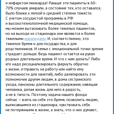
и инфарктом миокарда! Раньше эти пациенты в 60-
70% случаев умирали, а состояние тех, кто оставался,
было ближе к легкой и средней степени тяжести.
С учетом сосудистой программы в РФ
и высокотехнологичной медицинской помощи,
мы можем вытаскивать более тяжелых пациентов,
но на выходе из стационара они являются и более
тяжелыми
инвалидами
. И, соответственно, это
тяжелое бремя и для государства, и для
родственников. И семья с эмоциональной точки зрения
страдает дольше. Ведь пациент остается на руках
родных длительное время. И что с ним делать? Либо
его надо ресоциализировать (вернуть обратно
к жизни, отправить на работу или найти ему
возможности для занятий), либо делегировать эти
полномочия другим людям, в дома сестринского
ухода, пансионы длительного содержания, навещая
человека, делая жизнь для него в радость,
а не в тягость. Поэтому задача нашего фонда
сейчас — взять на себя это бремя, позволить людям,
выписавшимся из стационара, чувствовать себя
не потерянными в жизни, а знать, что о них думают,