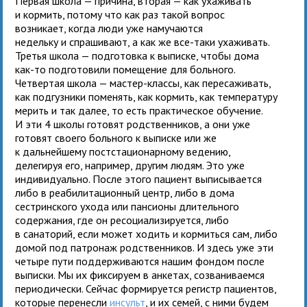
Первая школа — причина, вторая — как ухаживать
и кормить, потому что как раз такой вопрос
возникает, когда люди уже намучаются
недельку и спрашивают, а как же все-таки ухаживать.
Третья школа — подготовка к выписке, чтобы дома
как-то подготовили помещение для больного.
Четвертая школа — мастер-классы, как пересаживать,
как подгузники поменять, как кормить, как температуру
мерить и так далее, то есть практическое обучение.
И эти 4 школы готовят родственников, а они уже
готовят своего больного к выписке или же
к дальнейшему постстационарному ведению,
делегируя его, например, другим людям. Это уже
индивидуально. После этого пациент выписывается
либо в реабилитационный центр, либо в дома
сестринского ухода или пансионы длительного
содержания, где он ресоциализируется, либо
в санаторий, если может ходить и кормиться сам, либо
домой под патронаж родственников. И здесь уже эти
четыре пути поддерживаются нашим фондом после
выписки. Мы их фиксируем в анкетах, созваниваемся
периодически. Сейчас формируется регистр пациентов,
которые перенесли
инсульт
, и их семей, с ними будем