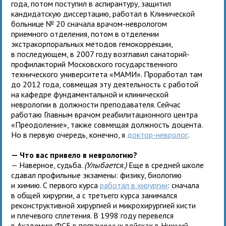
года, потом поступил в аспирантуру, защитил
кандидатскую диссертацию, работал в Клинической
больнице № 20 сначала врачом-неврологом
приемного отделения, потом в отделении
экстракорпоральных методов гемокоррекции,
в последующем, в 2007 году возглавил санаторий-
профилакторий Московского государственного
технического университета «МАМИ». Проработал там
до 2012 года, совмещая эту деятельность с работой
на кафедре фундаментальной и клинической
неврологии в должности преподавателя. Сейчас
работаю Главным врачом реабилитационного центра
«Преодоление», также совмещая должность доцента.
Но в первую очередь, конечно, я
доктор-невролог
.
— Что вас привело в неврологию?
— Наверное, судьба.
(Улыбается.)
Еще в средней школе
сдавал профильные экзамены: физику, биологию
и химию. С первого курса
работал в хирургии
: сначала
в общей хирургии, а с третьего курса занимался
реконструктивной хирургией и микрохирургией кисти
и плечевого сплетения. В 1998 году перевелся
в Академию ФСБ в пограничных войсках в Нижний