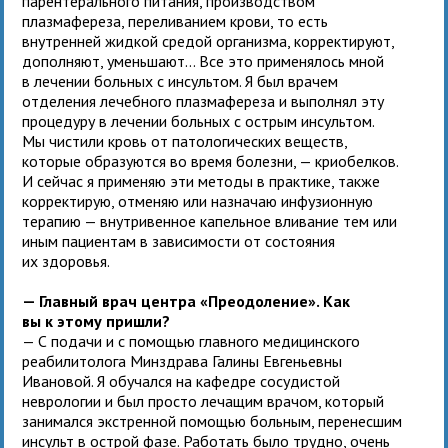
парентерального питания, производством
плазмафереза, переливанием крови, то есть
внутренней жидкой средой организма, корректируют,
дополняют, уменьшают... Все это применялось мной
в лечении больных с инсультом. Я был врачем
отделения лечебного плазмафереза и выполнял эту
процедуру в лечении больных с острым инсультом.
Мы чистили кровь от патологических веществ,
которые образуются во время болезни, — криобелков.
И сейчас я применяю эти методы в практике, также
корректирую, отменяю или назначаю инфузионную
терапию — внутривенное капельное вливание тем или
иным пациентам в зависимости от состояния
их здоровья.
— Главный врач центра «Преодоление». Как
вы к этому пришли?
— С подачи и с помощью главного медицинского
реабилитолога Минздрава Галины Евгеньевны
Ивановой. Я обучался на кафедре сосудистой
неврологии и был просто лечащим врачом, который
занимался экстренной помощью больным, перенесшим
инсульт в острой фазе. Работать было трудно, очень