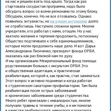
на нас и решили взять под крыло. Тогда как раз
стартовала сосудистая программа, надо было
обсудить вопрос со всеми регионами по этому блоку.
Обсудили, конечно. Но не все отозвались. Однако
появились энтузиасты, но
на одном энтузиазме
долго
не отработаешь. Наступило сложное время. Многие
учредители, кто работал с нами, отошли. Но у нас
хватило желания и терпения продолжить, потихоньку
Общество подтягивало к себе единомышленников,
которые могли продолжить наше дело. И вот Дарья
Александровна Лисиченко, президент фонда ОРБИ,
оказалась как раз близкой нам по духу.
И мы организовали Межрегиональный фонд помощи
родственникам больных с инсультом ОРБИ. Это
и общественная адаптация, и практическая
реабилитация, которой я, как практик, стал заниматься.
Этот вопрос я активно поднимал и когда работал
в студенческом санатории-профилактории. Там была
реабилитация после острых заболеваний
и хронических заболевания среди студенчества.
Много ребят приезжали с инвалидностью, многие
получали травмы в течение учебы, и я им помогал
в качестве реабилитолога, невролога и психолога