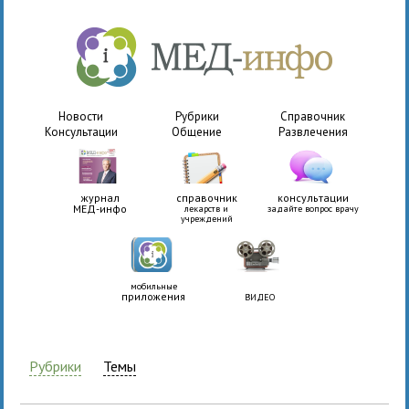
Новости
Рубрики
Справочник
Консультации
Общение
Развлечения
журнал
справочник
консультации
МЕД-инфо
лекарств и
задайте вопрос врачу
учреждений
мобильные
приложения
ВИДЕО
Рубрики
Темы