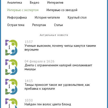
аналитика
видео
интерактив
интервью с экспертом
интервью со звездой
инфографика
история читателя
круглый стол
острая тема
репортаж
статьи
Актуальные новости
15:37
Ученые выяснили, почему чипсы кажутся такими
вкусными
04 февраля в 16:26
Диета с ограничением калорий омолаживает
мышцы
14:15
Танцы приносят такое же удовольствие, как
прибавка к зарплате
10:30
Найден ген волос цвета блонд