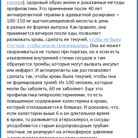
курения
), здоровый образ жизни и доказанные методы
профилактики. Это применение после 40 лет
антиагрегантной терапии в адекватной дозировке —
100-150 мг ацетилсалициловой кислоты в день
в разных ее формах выпуска. Как правило, она
принимается вечером после еды, позволяет
разжижать кровь, сделать ее текучей,
чтобы не было
сгустков, чтобы она не сворачивалась
. Она же может
сворачиваться не только при порезах, но и если есть
изъязвления внутренней стенки сосудов и там
образуются тромбы, которые могут вызвать инсульт
или инфаркт. И антиагреганты как раз позволяют
сделать так, чтобы кровь была текучей, чтобы она
не формировала тромб. Из 100 человек, которые
могли бы заболеть, 60 не заболеют. Еще это
профилактика гиперхолестеринемии, то есть
повышенное содержание холестерина в крови,
который откладывается в бляшках. И доказано, что,
если холестерин выше 6 и он длительное время
в крови, то развивается атеросклероз, и сосуды
уподобляются старым водопроводным трубам:
плотные, не реагируют на атмосферное давление
и закрываются потихоньку этим наростом,