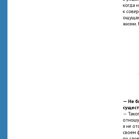
когда н
к сове
ощущаю
жизни. 
— Не б
сущест
— Таког
отношус
я не о
своем 
по слов