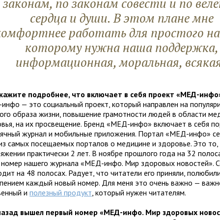
законам, по законам совести и по вел
сердца и души. В этом плане мне
комфортнее работать для простого на
которому нужна наша поддержка,
информационная, моральная, всяка
кажите подробнее, что включает в себя проект «МЕД-инфо
инфо — это социальный проект, который направлен на популяр
ого образа жизни, повышение грамотности людей в области ме
овья, на их просвещение. Бренд «МЕД-инфо» включает в себя по
ячный журнал и мобильные приложения. Портал «МЕД-инфо» се
из самых посещаемых порталов о медицине и здоровье. Это то,
тяжении практически 2 лет. В ноябре прошлого года на 32 поло
 номер нашего журнала «МЕД-инфо. Мир здоровых новостей». С
дит на 48 полосах. Радует, что читатели его приняли, полюбил
рпением каждый новый номер. Для меня это очень важно — важн
венный и
полезный продукт
, который нужен читателям.
назад вышел первый номер «МЕД-инфо. Мир здоровых новос