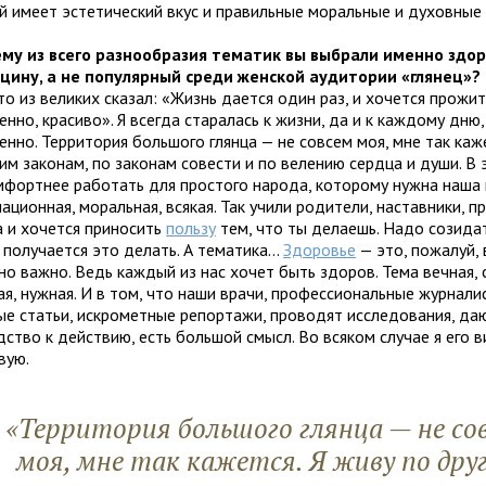
й имеет эстетический вкус и правильные моральные и духовные 
му из всего разнообразия тематик вы выбрали именно здо
цину, а не популярный среди женской аудитории «глянец»?
о из великих сказал: «Жизнь дается один раз, и хочется прожит
нно, красиво». Я всегда старалась к жизни, да и к каждому дню
нно. Территория большого глянца — не совсем моя, мне так каже
им законам, по законам совести и по велению сердца и души. В
мфортнее работать для простого народа, которому нужна наша
ционная, моральная, всякая. Так учили родители, наставники, 
а и хочется приносить
пользу
тем, что ты делаешь. Надо созидат
 получается это делать. А тематика...
Здоровье
— это, пожалуй, в
но важно. Ведь каждый из нас хочет быть здоров. Тема вечная,
ая, нужная. И в том, что наши врачи, профессиональные журнали
ые статьи, искрометные репортажи, проводят исследования, да
ство к действию, есть большой смысл. Во всяком случае я его 
вую.
«Территория большого глянца — не со
моя, мне так кажется. Я живу по дру