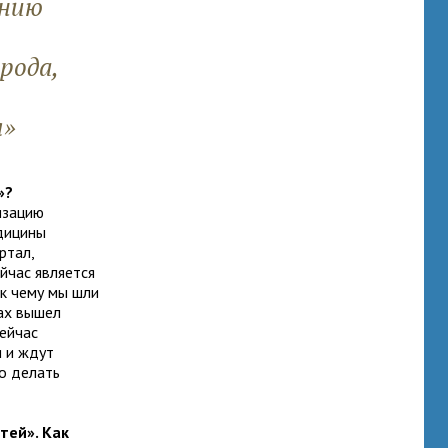
ению
рода,
я»
»?
изацию
дицины
ртал,
йчас является
 к чему мы шли
сах вышел
ейчас
и и ждут
о делать
тей». Как