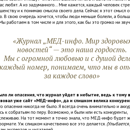
ас любят. А из задуманного... Мне кажется, каждый человек стр
ршенству и к понимаю смысла своего дела. Сейчас я этот смысл 
. В свою очередь хочется, чтобы люди меньше болели, а боль
Мы работаем в том числе и для этого, как бы это громко ни звуч
«Журнал „МЕД-инфо. Мир здоровы
новостей“ — это наша гордость.
Мы с огромной любовью и с душой дел
каждый номер, понимаем, что мы в от
за каждое слово»
ыло ли опасения, что журнал уйдет в небытие, ведь к тому
вовал уже сайт «МЕД-инфо», да и слишком велика конкуре
о опасения никогда не было. Я всегда очень внимательно и акку
ь к собратьям по перу. Возможно, и были или есть конкуренты,
тслеживаю. На тот момент я точно знала, что МЕД-инфо будет 
формате. Уж слишком качественно все это делается.
(Улыбается.
ам экспертов и читателей.