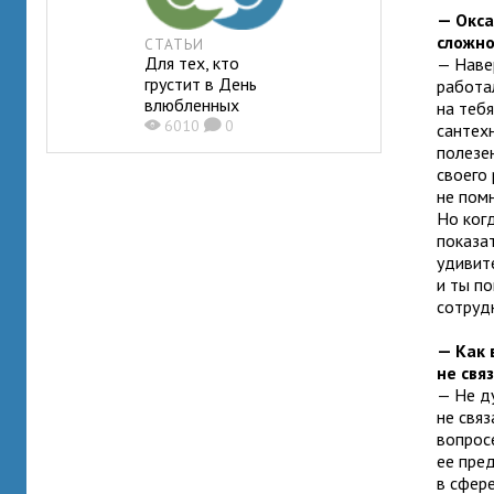
— Окса
сложно
СТАТЬИ
Для тех, кто
— Наве
грустит в День
работа
влюбленных
на теб
X
6010
K
0
сантехн
полезен
своего 
не помн
Но ког
показат
удивит
и ты п
сотруд
— Как 
не свя
— Не ду
не свя
вопрос
ее пре
в сфер