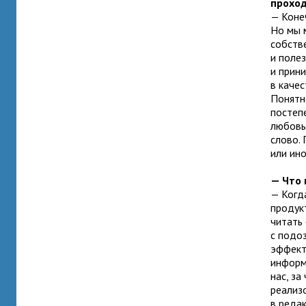
проход
— Конеч
Но мы 
собств
и поле
и прин
в качес
Понятн
постеп
любовь
слово.
или ино
— Что 
— Когд
продук
читать 
с подо
эффект
информ
нас, за
реализо
в реда