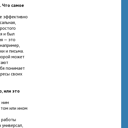
. Что самое
се эффективно
сальная,
простого
ся и был
ия — это
 например,
ки и письма.
 порой может
отают
ебя понимает
ересы своих
, или это
с ним
 том или ином
т работы
 универсал,