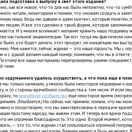
ила подготовка к выпуску в свет этого издания?
но, как все новое, что-то для нас было непонятно, что-то сумб
много читали, мониторили и поняли, что сможем создать и заня
енную нишу. Ведь мы давали и даем контент, который понятен, 
зен людям. И все это сделано в такой форме, которая запоминае
имается. И у многих возникает желание хранить нашу подшивку 
тве настольной энциклопедии. Так вот тогда мы фактически начи
о было, кто будет делать этот продукт, но концепцию мы выст
енно. Мне кажется, сейчас журнал — это наша гордость. Мы с ог
ю и с душой делаем каждый номер, понимаем, что мы в ответе 
 Поэтому все наши материалы перепроверены узкими специалист
й теме.
из задуманного удалось осуществить, а что пока еще в пла
а мы только начинали, у многих было некоторое недоверие к но
ту, и со стороны врачебного сообщества в том числе. И если лю
сразу, то
врачебное сообщество
еще некоторое время смотрело
зрением.
(Улыбается.)
Но сейчас нас приняли, поняли, что мы мо
ивно и плодотворно, что мы заинтересованы в передаче враче
ации простому народу, мы живем этим. И теперь все врачи по
 что им огромная благодарность. Это одно. Второй момент, кот
вать, — это то, что журнал стал пользоваться огромной популя
кцию звонят и пишут читатели. Важнее ничего и быть не может. 