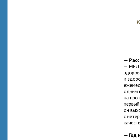
— Расс
— МЕД-
здоров
и здор
ежемес
одним 
на про
первый
он выхо
с нете
качест
— Год 