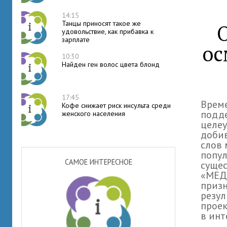
14:15
Танцы приносят такое же
удовольствие, как прибавка к
зарплате
ос
10:30
Найден ген волос цвета блонд
17:45
Време
Кофе снижает риск инсульта среди
подде
женского населения
целе
добив
слов 
попул
САМОЕ ИНТЕРЕСНОЕ
сущес
«МЕД-
призн
резул
проек
в инт