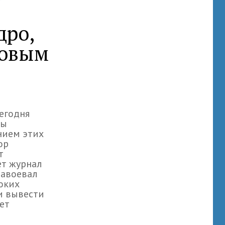
дро,
Новым
егодня
ны
нием этих
ор
т
ет журнал
завоевал
оких
и вывести
ет