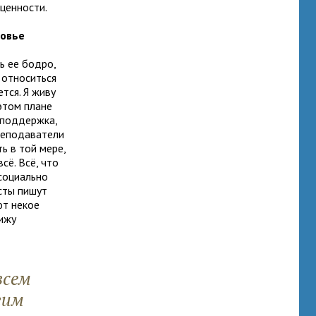
ценности.
ровье
ь ее бодро,
, относиться
тся. Я живу
 этом плане
 поддержка,
преподаватели
ь в той мере,
сё. Всё, что
 социально
сты пишут
ют некое
вижу
всем
гим