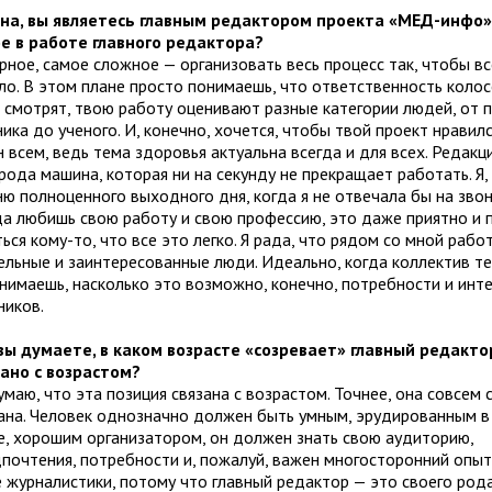
на, вы являетесь главным редактором проекта «МЕД-инфо»
е в работе главного редактора?
рное, самое сложное — организовать весь процесс так, чтобы в
ло. В этом плане просто понимаешь, что ответственность колос
я смотрят, твою работу оценивают разные категории людей, от 
ика до ученого. И, конечно, хочется, чтобы твой проект нравил
 всем, ведь тема здоровья актуальна всегда и для всех. Редакц
рода машина, которая ни на секунду не прекращает работать. Я,
ю полноценного выходного дня, когда я не отвечала бы на звон
да любишь свою работу и свою профессию, это даже приятно и
ься кому-то, что все это легко. Я рада, что рядом со мной раб
ельные и заинтересованные люди. Идеально, когда коллектив т
онимаешь, насколько это возможно, конечно, потребности и инт
ников.
вы думаете, в каком возрасте «созревает» главный редактор
зано с возрастом?
маю, что эта позиция связана с возрастом. Точнее, она совсем 
зана. Человек однозначно должен быть умным, эрудированным в
е, хорошим организатором, он должен знать свою аудиторию,
дпочтения, потребности и, пожалуй, важен многосторонний опы
е журналистики, потому что главный редактор — это своего рода