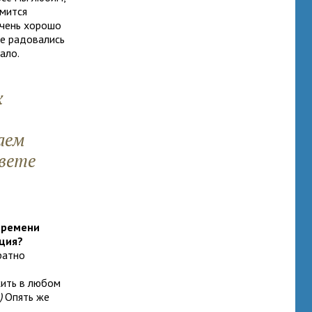
емится
очень хорошо
ше радовались
ало.
х
аем
вете
 времени
нция?
ратно
жить в любом
)
Опять же