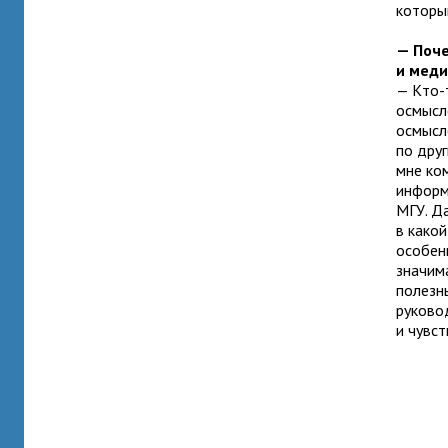
которы
— Поче
и меди
— Кто-т
осмысле
осмысле
по друг
мне ко
информа
МГУ. Д
в какой
особен
значим
полезн
руковод
и чувст