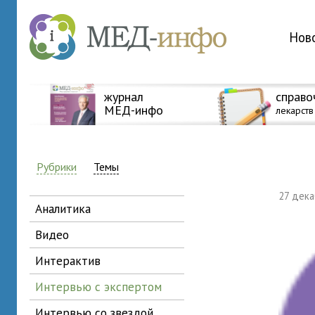
Нов
журнал
справо
МЕД-инфо
лекарств
Рубрики
Темы
27 дек
аналитика
видео
интерактив
интервью с экспертом
интервью со звездой