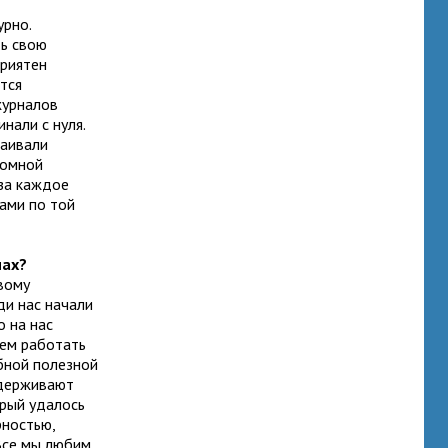
урно.
ть свою
приятен
тся
журналов
нали с нуля.
раивали
ромной
за каждое
ами по той
нах?
вому
ди нас начали
 на нас
жем работать
бной полезной
ддерживают
орый удалось
рностью,
Все мы любим,