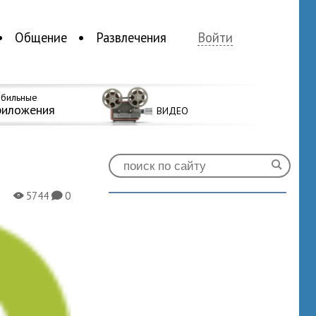
Общение
Развлечения
Войти
бильные
риложения
ВИДЕО
5744
0
X
K