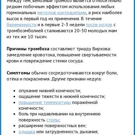
Между тем, венозный тромбоз является относительно
редким побочным эффектом использования любых
гормональных
методов контрацепции
, а риск наиболее
высок в первый год их применения. В течение
беременности
и в первые 2-3 недели
после родов
с
тромбоэмболией сталкиваются 20-30 молодых мам
из тех же 10 тысяч.
Причины тромбоза
составляют триаду Вирхова:
замедление кровотока, повышение свертываемости
крови и повреждение стенки сосуда.
Симптомы
обычно сосредоточиваются вокруг боли,
отёка и покраснения. Другие признаки недуга:
опухание нижней конечности;
ощущение тяжести в нижней конечности;
повышение температуры
поражённой
конечности;
боль при надавливании на внутреннюю
поверхность
стопы
;
расширение поверхностных вен;
одышка
или затрудненность дыхания;