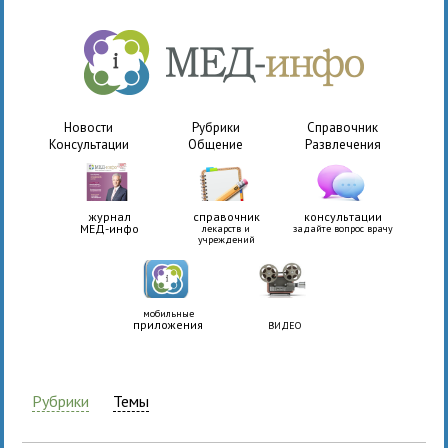
Новости
Рубрики
Справочник
Консультации
Общение
Развлечения
журнал
справочник
консультации
МЕД-инфо
лекарств и
задайте вопрос врачу
учреждений
мобильные
приложения
ВИДЕО
Рубрики
Темы