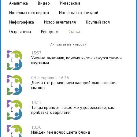
аналитика
видео
интерактив
интервью с экспертом
интервью со звездой
инфографика
история читателя
круглый стол
острая тема
репортаж
статьи
Актуальные новости
15:37
Ученые выяснили, почему чипсы кажутся такими
вкусными
04 февраля в 16:26
Диета с ограничением калорий омолаживает
мышцы
14:15
Танцы приносят такое же удовольствие, как
прибавка к зарплате
10:30
Найден ген волос цвета блонд