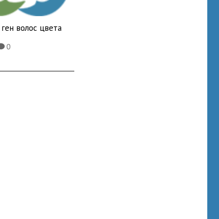
ген волос цвета
0
K