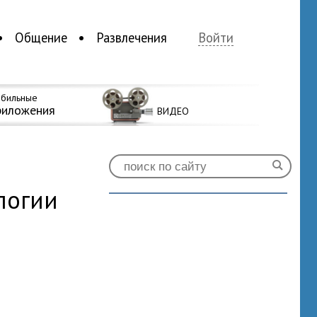
Общение
Развлечения
Войти
бильные
риложения
ВИДЕО
логии
2