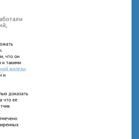
работали
ий,
тожать
.
и, что он
 и такими
ьной железы
.
и и
елью доказать
а что ее
отчик
l
отмечено
ширенных