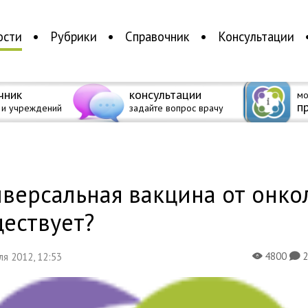
ости
Рубрики
Справочник
Консультации
чник
консультации
мо
п
 и учреждений
задайте вопрос врачу
а
версальная вакцина от онко
ествует?
4800
еля 2012, 12:53
X
K