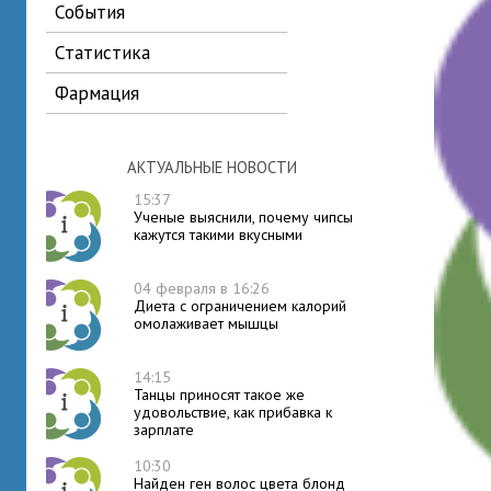
события
статистика
фармация
АКТУАЛЬНЫЕ НОВОСТИ
15:37
Ученые выяснили, почему чипсы
кажутся такими вкусными
04 февраля в 16:26
Диета с ограничением калорий
омолаживает мышцы
14:15
Танцы приносят такое же
удовольствие, как прибавка к
зарплате
10:30
Найден ген волос цвета блонд