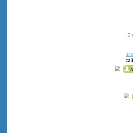
За
са
.
А