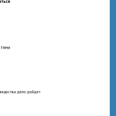
аться
стями
 лекарства дело дойдет