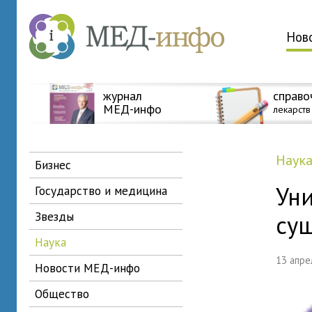
Нов
журнал
справо
МЕД-инфо
лекарств
наук
бизнес
Уни
государство и медицина
звезды
сущ
наука
13 апр
новости МЕД-инфо
общество