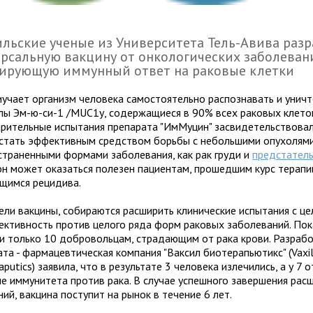
льские ученые из Университета Тель-Авива раз
рсальную вакцину от онкологических заболеван
ирующую иммунный ответ на раковые клетки
иучает организм человека самостоятельно распознавать и унич
лы Эм-ю-си-1 /MUC1у, содержащиеся в 90% всех раковых клеток
рительные испытания препарата "ИмМуцин" засвидетельствовал
стать эффективным средством борьбы с небольшими опухолями
страненными формами заболевания, как рак груди и
предстател
он может оказаться полезен пациентам, прошедшим курс терапи
щимся рецидива.
ели вакцины, собираются расширить клинические испытания с ц
ективность против целого ряда форм раковых заболеваний. Пок
и только 10 добровольцам, страдающим от рака крови. Разраб
та - фармацевтическая компания "Ваксил биотерапьютикс" (Vaxi
aputics) заявила, что в результате 3 человека излечились, а у 7 
ие иммунитета против рака. В случае успешного завершения рас
ий, вакцина поступит на рынок в течение 6 лет.