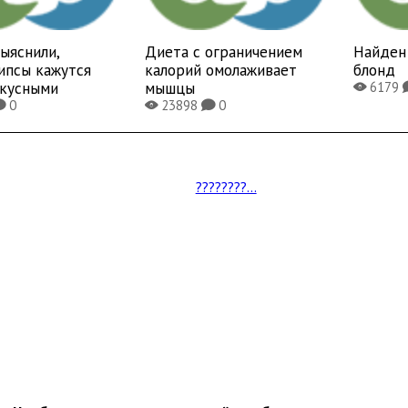
ыяснили,
Диета с ограничением
Найден 
ипсы кажутся
калорий омолаживает
блонд
вкусными
мышцы
6179
X
0
23898
0
K
X
K
????????...