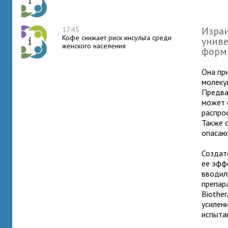
Израи
17:45
Кофе снижает риск инсульта среди
униве
женского населения
форм
Она пр
молеку
Предва
может 
распро
Также 
опасаю
Создат
ее эфф
вводил
препара
Biother
усилен
испытан