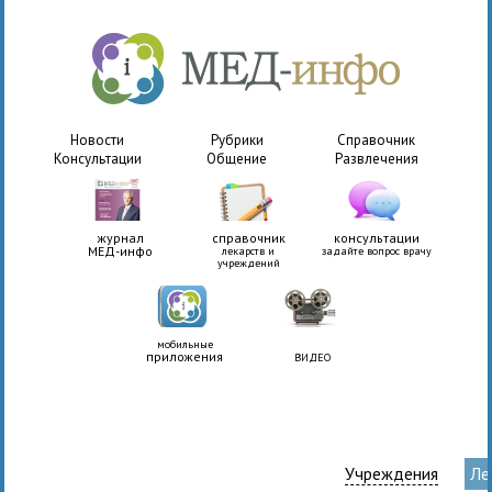
Новости
Рубрики
Справочник
Консультации
Общение
Развлечения
журнал
справочник
консультации
МЕД-инфо
лекарств и
задайте вопрос врачу
учреждений
мобильные
приложения
ВИДЕО
Учреждения
Ле