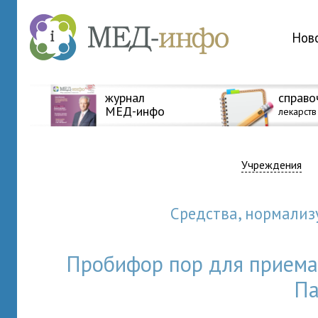
Нов
журнал
справо
МЕД-инфо
лекарств
Учреждения
Сpедства, нормал
Пробифор пор для прием
Па