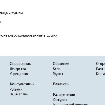
лища и вульвы
я
, не классифицированные в других
Справочник
Общение
О пр
Лекарства
Блоги
Парт
Учреждения
Группы
Конт
Консультации
Вакансии
Рубрики
Развлечение
Наши врачи
Конкурсы
Медицинский гороскоп