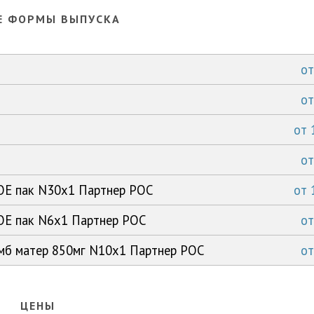
Е ФОРМЫ ВЫПУСКА
о
о
от
о
ОЕ пак N30x1 Партнер РОС
от
ОЕ пак N6x1 Партнер РОС
о
омб матер 850мг N10x1 Партнер РОС
о
ЦЕНЫ