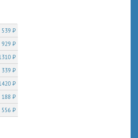
P
т 539
P
т 929
P
 1310
P
т 339
P
 1420
P
т 188
P
т 556