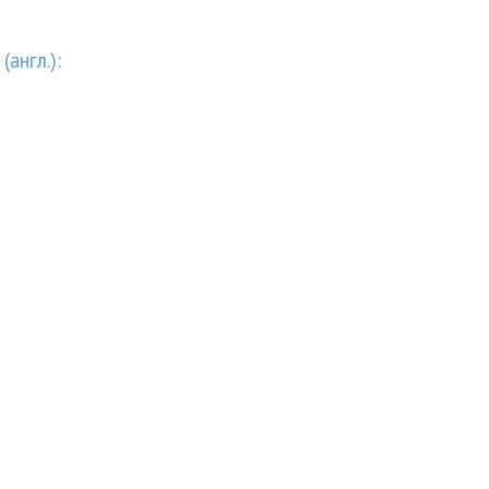
англ.):