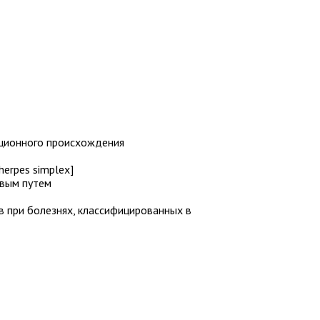
кционного происхождения
herpes simplex]
овым путем
в при болезнях, классифицированных в