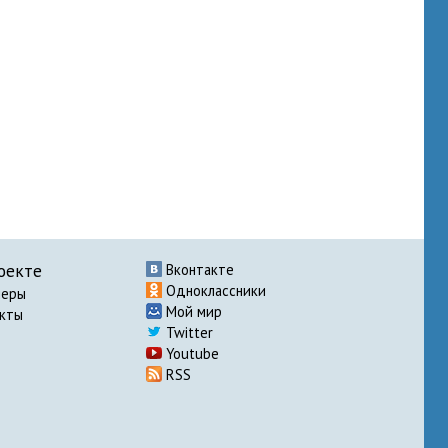
оекте
Вконтакте
Одноклассники
неры
Мой мир
акты
Twitter
Youtube
RSS