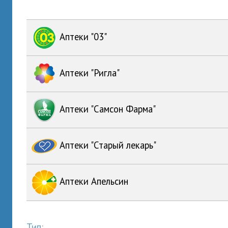
Аптеки "03"
Аптеки "Ригла"
Аптеки "Самсон Фарма"
Аптеки "Старый лекарь"
Аптеки Апельсин
Тип: