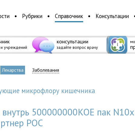
ости
Рубрики
Справочник
Консультации
чник
консультации
мо
п
 и учреждений
задайте вопрос врачу
Лекарства
Заболевания
изующие микpофлоpу кишечника
а внутрь 500000000КОЕ пак N10x
ртнер РОС