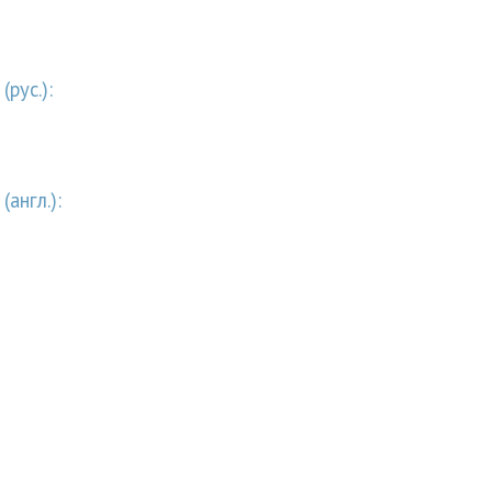
рус.):
англ.):