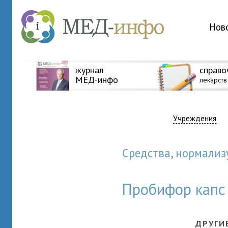
Нов
журнал
справо
МЕД-инфо
лекарств
Учреждения
Сpедства, нормал
Пробифор капс
ДРУГИ