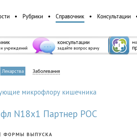
ости
Рубрики
Справочник
Консультации
чник
консультации
мо
п
 и учреждений
задайте вопрос врачу
Лекарства
Заболевания
изующие микpофлоpу кишечника
 фл N18x1 Партнер РОС
Е ФОРМЫ ВЫПУСКА