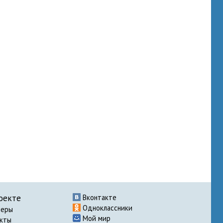
оекте
Вконтакте
Одноклассники
неры
Мой мир
акты