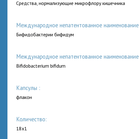
Сpедства, нормализующие микpофлоpу кишечника
Международное непатентованное наименование (
Бифидобактерии бифидум
Международное непатентованное наименование (
Bifidobacterium bifidum
капсулы :
флакон
Количество:
18x1