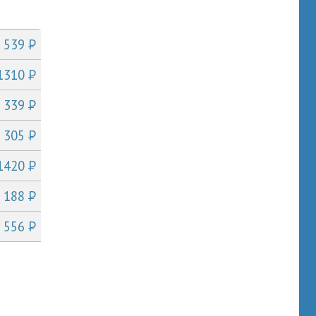
P
т 539
P
 1310
P
т 339
P
т 305
P
 1420
P
т 188
P
т 556