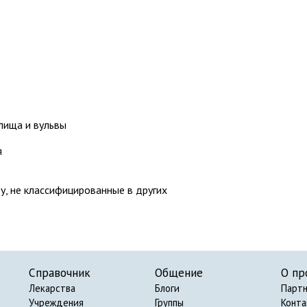
лища и вульвы
я
, не классифицированные в других
Справочник
Общение
О пр
Лекарства
Блоги
Парт
Учреждения
Группы
Конт