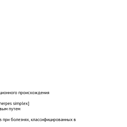
кционного происхождения
herpes simplex]
овым путем
в при болезнях, классифицированных в