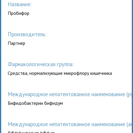
Название:
Пробифор
Производитель:
Партнер
Фармакологическая группа:
Сpедства, нормализующие микpофлоpу кишечника
Международное непатентованное наименование (рус
Бифидобактерии бифидум
Международное непатентованное наименование (анг
Bifidobacterium bifidum