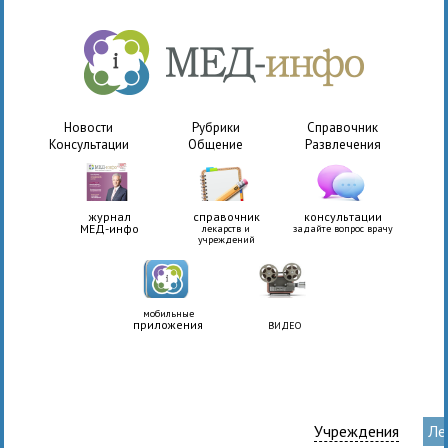
Новости
Рубрики
Справочник
Консультации
Общение
Развлечения
журнал
справочник
консультации
МЕД-инфо
лекарств и
задайте вопрос врачу
учреждений
мобильные
приложения
ВИДЕО
Учреждения
Ле