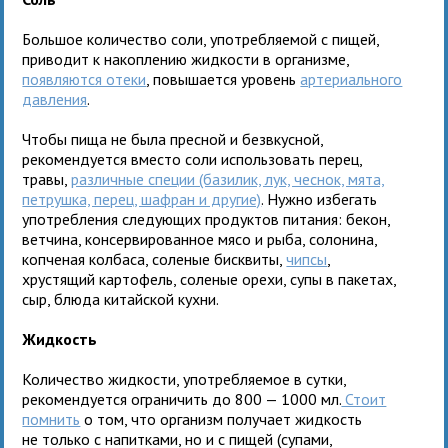
Большое количество соли, употребляемой с пищей,
приводит к накоплению жидкости в организме,
появляются отеки
, повышается уровень
артериального
давления
.
Чтобы пища не была пресной и безвкусной,
рекомендуется вместо соли использовать перец,
травы,
различные специи (базилик, лук, чеснок, мята,
петрушка, перец, шафран и другие)
. Нужно избегать
употребления следующих продуктов питания: бекон,
ветчина, консервированное мясо и рыба, солонина,
копченая колбаса, соленые бисквиты,
чипсы
,
хрустящий картофель, соленые орехи, супы в пакетах,
сыр, блюда китайской кухни.
Жидкость
Количество жидкости, употребляемое в сутки,
рекомендуется ограничить до 800 — 1000 мл.
Стоит
помнить
о том, что организм получает жидкость
не только с напитками, но и с пищей (супами,