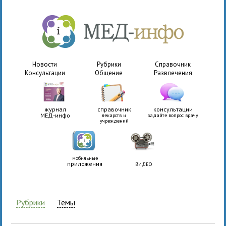
Новости
Рубрики
Справочник
Консультации
Общение
Развлечения
журнал
справочник
консультации
МЕД-инфо
лекарств и
задайте вопрос врачу
учреждений
мобильные
приложения
ВИДЕО
Рубрики
Темы