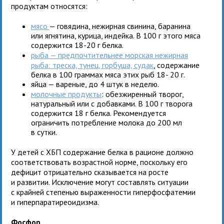
продуктам относятся:
мясо
— говядина, нежирная свинина, баранина
или ягнятина, курица, индейка. В 100 г этого мяса
содержится 18-20 г белка.
рыба — предпочтительнее морская нежирная
рыба: треска, тунец, горбуша, судак
, содержание
белка в 100 граммах мяса этих рыб 18- 20 г.
яйца — вареные, до 4 штук в неделю.
молочные продукты
: обезжиренный творог,
натуральный или с добавками. В 100 г творога
содержится 18 г белка. Рекомендуется
ограничить потребление молока до 200 мл
в сутки.
У детей с ХБП содержание белка в рационе должно
соответствовать возрастной норме, поскольку его
дефицит отрицательно сказывается на росте
и развитии. Исключение могут составлять ситуации
с крайней степенью выраженности гиперфосфатемии
и гиперпаратиреоидизма.
Фосфор