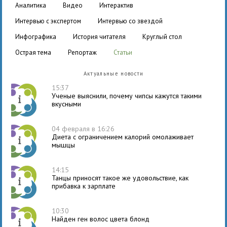
аналитика
видео
интерактив
интервью с экспертом
интервью со звездой
инфографика
история читателя
круглый стол
острая тема
репортаж
статьи
Актуальные новости
15:37
Ученые выяснили, почему чипсы кажутся такими
вкусными
04 февраля в 16:26
Диета с ограничением калорий омолаживает
мышцы
14:15
Танцы приносят такое же удовольствие, как
прибавка к зарплате
10:30
Найден ген волос цвета блонд