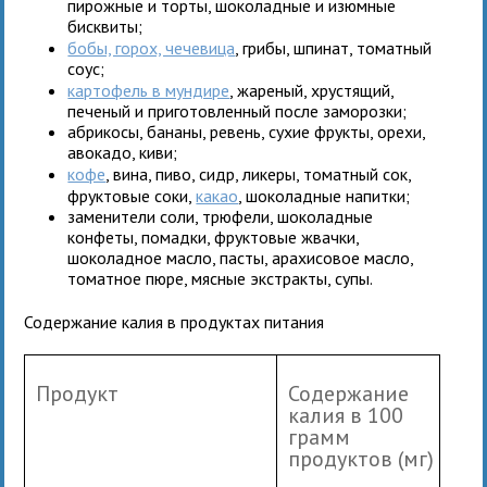
пирожные и торты, шоколадные и изюмные
бисквиты;
бобы, горох, чечевица
, грибы, шпинат, томатный
соус;
картофель в мундире
, жареный, хрустящий,
печеный и приготовленный после заморозки;
абрикосы, бананы, ревень, сухие фрукты, орехи,
авокадо, киви;
кофе
, вина, пиво, сидр, ликеры, томатный сок,
фруктовые соки,
какао
, шоколадные напитки;
заменители соли, трюфели, шоколадные
конфеты, помадки, фруктовые жвачки,
шоколадное масло, пасты, арахисовое масло,
томатное пюре, мясные экстракты, супы.
Содержание калия в продуктах питания
Продукт
Содержание
калия в 100
грамм
продуктов (мг)