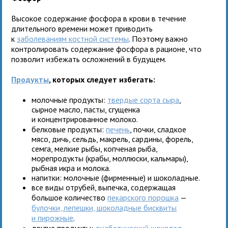
Высокое содержание фосфора в крови в течение
длительного времени может приводить
к
заболеваниям костной системы
. Поэтому важно
контролировать содержание фосфора в рационе, что
позволит избежать осложнений в будущем.
Продукты
, которых следует избегать:
молочные продукты:
твердые сорта сыра
,
сырное масло, пасты, сгущенка
и концентрированное молоко.
белковые продукты:
печень
, почки, сладкое
мясо, дичь, сельдь, макрель, сардины, форель,
семга, мелкие рыбы, копченая рыба,
морепродукты (крабы, моллюски, кальмары),
рыбная икра и молока.
напитки: молочные (фирменные) и шоколадные.
все виды отрубей, выпечка, содержащая
большое количество
пекарского порошка
—
булочки, лепешки, шоколадные бисквиты
и пирожные
.
другие продукты:
диабетический шоколад
,