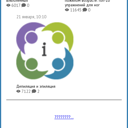
влюбленных
пожилом возрасте: топ-10
упражнений для ног
6017
0
X
K
11645
0
X
K
21 января, 10:10
Депиляция и эпиляция
7122
2
X
K
????????...