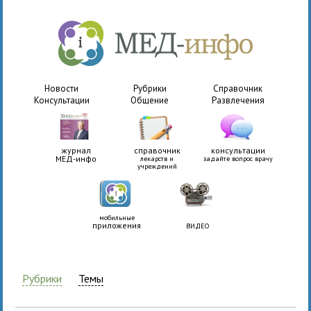
Новости
Рубрики
Справочник
Консультации
Общение
Развлечения
журнал
справочник
консультации
МЕД-инфо
лекарств и
задайте вопрос врачу
учреждений
мобильные
приложения
ВИДЕО
Рубрики
Темы