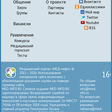
Общение
О проекте
Вконтакте
Одноклассники
Блоги
Партнеры
Мой мир
Группы
Контакты
Twitter
Youtube
Вакансии
RSS
Развлечение
Конкурсы
Медицинский
гороскоп
Тесты
Медицинский портал «МЕД-инфо» ©
16
2011—2026. Использование
материалов сайта возможно с
обязательным указанием ссылки на главную
По общим
страницу сайта.
вопросам:
MED-INFO.RU. Сетевое издание MED-INFO.RU
info@med-
зарегистрировано Федеральной службой по
info.ru
надзору в сфере связи, информационных
По вопросам
технологий и массовых коммуникаций: Эл NФС77-
размещения
74266 от 09 ноября 2018 года. Учредитель и
рекламы:
главный редактор Плисенкова Оксана
reklama@med-