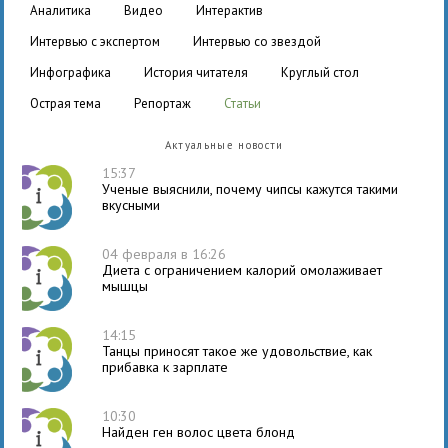
аналитика
видео
интерактив
интервью с экспертом
интервью со звездой
инфографика
история читателя
круглый стол
острая тема
репортаж
статьи
Актуальные новости
15:37
Ученые выяснили, почему чипсы кажутся такими
вкусными
04 февраля в 16:26
Диета с ограничением калорий омолаживает
мышцы
14:15
Танцы приносят такое же удовольствие, как
прибавка к зарплате
10:30
Найден ген волос цвета блонд