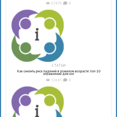
67470
0
X
K
СТАТЬИ
Как снизить риск падений в пожилом возрасте: топ-10
упражнений для ног
11645
0
X
K