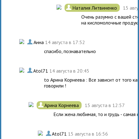
.
Наталия Литвиненко
15 авг
Очень разумно с вашей ст
на кисломолочные продук
.
Анна
14 августа в 17:52
спасибо, познавательно
.
Atol71
14 августа в 20:45
to Арина Корнеева : Все зависит от того как
говорили !
.
Арина Корнеева
15 августа в 12:57
Если жена любимая, то и грудь - самая к
.
Atol71
15 августа в 16:56