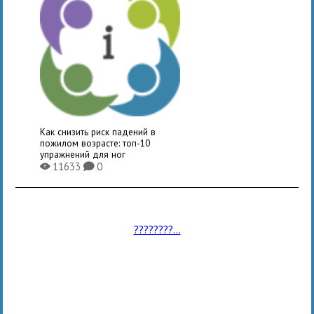
Как снизить риск падений в
пожилом возрасте: топ-10
упражнений для ног
11633
0
X
K
????????...