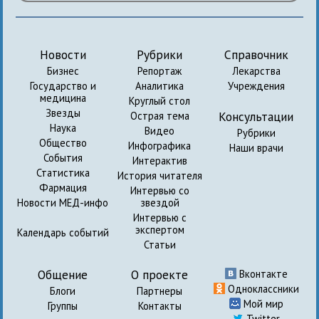
Новости
Рубрики
Справочник
Бизнес
Репортаж
Лекарства
Государство и
Аналитика
Учреждения
медицина
Круглый стол
Звезды
Консультации
Острая тема
Наука
Видео
Рубрики
Общество
Инфографика
Наши врачи
События
Интерактив
Статистика
История читателя
Фармация
Интервью со
Новости МЕД-инфо
звездой
Интервью с
экспертом
Календарь событий
Статьи
Общение
О проекте
Вконтакте
Одноклассники
Блоги
Партнеры
Мой мир
Группы
Контакты
Twitter