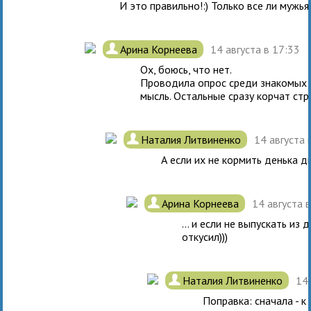
И это правильно!:) Только все ли мужья
.
Арина Корнеева
14 августа в 17:33
Ох, боюсь, что нет.
Проводила опрос среди знакомых м
мысль. Остальные сразу корчат стра
.
Наталия Литвиненко
14 августа 
А если их не кормить денька дв
.
Арина Корнеева
14 августа 
... и если не выпускать из
откусил)))
.
Наталия Литвиненко
14
Поправка: сначала - к 