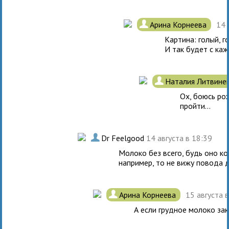
.
Арина Корнеева
14 
Картина: голый, г
И так будет с ка
.
Наталия Литвине
Ох, боюсь ро
пройти...
.
Dr Feelgood
14 августа в 18:39
Молоко без всего, будь оно ко
например, то не вижу повода д
.
Арина Корнеева
15 августа 
А если грудное молоко за