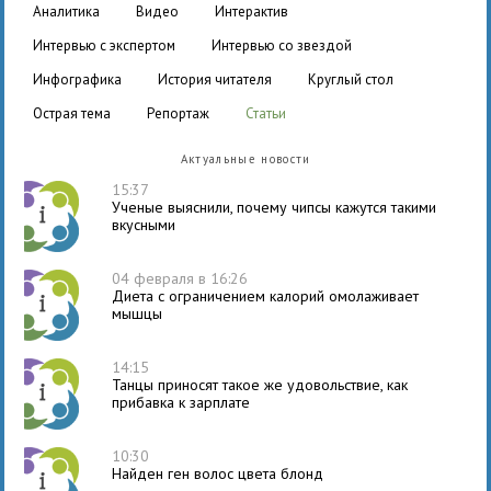
аналитика
видео
интерактив
интервью с экспертом
интервью со звездой
инфографика
история читателя
круглый стол
острая тема
репортаж
статьи
Актуальные новости
15:37
Ученые выяснили, почему чипсы кажутся такими
вкусными
04 февраля в 16:26
Диета с ограничением калорий омолаживает
мышцы
14:15
Танцы приносят такое же удовольствие, как
прибавка к зарплате
10:30
Найден ген волос цвета блонд