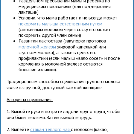
Раздельном пребывании мамы и ребенка по
медицинским показаниям (для поддержания
лактации)
Условии, что мама работает и не всегда может
покормить малыша естественным путем
(сцеженным молоком через соску его может
покормить другой член семьи)
Развитии лактостаза (закупорки протоков
молочной железы
жировой капелькой или
сгустком молока), а также в целях его
профилактики (если малыш «вяло сосет» и после
кормления в молочной железе остаются
большие излишки).
Традиционным способом сцеживания грудного молока
является ручной, доступный каждой женщине.
Алгоритм сцеживания:
1. Вымойте руки и потрите ладони друг о друга, чтобы
они были теплыми. Затем вымойте грудь.
2. Выпейте
стакан теплого чая
с молоком (какао,