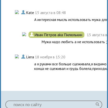
.
Kate
15 августа в 08:48
А интересная мысль использовать мужа для т
.
Иван Петров aka Пилюлькин
15 августа 
Мужа надо любить а не использовать ;)
.
Liera
18 ноября в 15:20
а я руками все больше сцеживала,я видим
конца не сцеживал и грудь болела,приходил