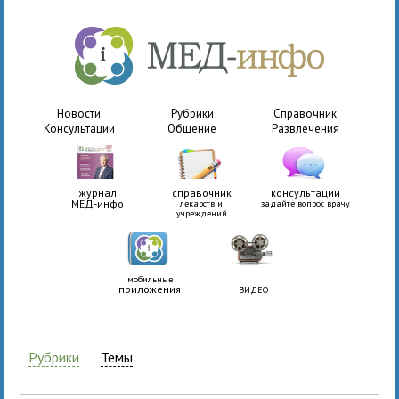
Новости
Рубрики
Справочник
Консультации
Общение
Развлечения
журнал
справочник
консультации
МЕД-инфо
лекарств и
задайте вопрос врачу
учреждений
мобильные
приложения
ВИДЕО
Рубрики
Темы