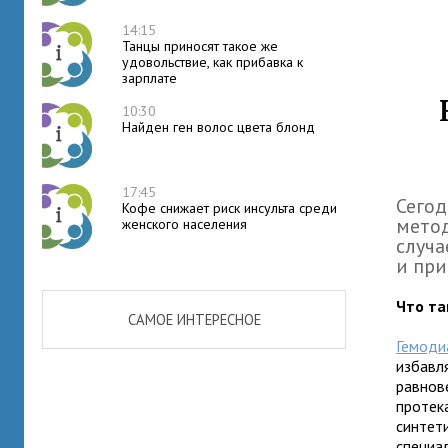
14:15
Танцы приносят такое же
удовольствие, как прибавка к
зарплате
10:30
Найден ген волос цвета блонд
17:45
Сегод
Кофе снижает риск инсульта среди
метод
женского населения
случа
и при
Что та
САМОЕ ИНТЕРЕСНОЕ
Гемоди
избавл
равнов
протек
синтет
специа