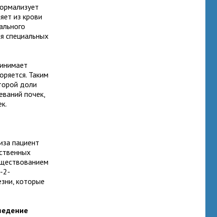
нормализует
яет из крови
ального
ия специальных
ринимает
оряется. Таким
торой доли
еваний почек,
к.
иза пациент
дственных
существованием
-2-
езни, которые
ведение