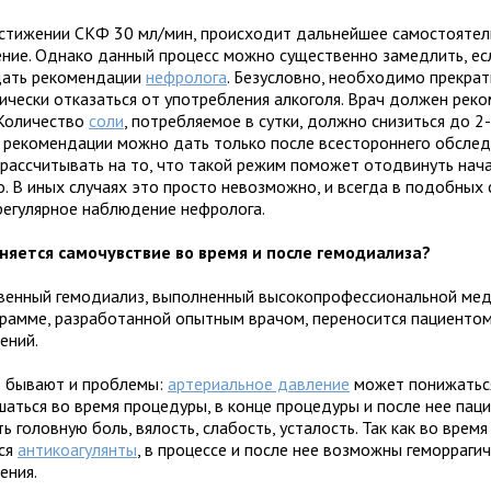
стижении СКФ 30 мл/мин, происходит дальнейшее самостоятел
ение. Однако данный процесс можно существенно замедлить, ес
ать рекомендации
нефролога
. Безусловно, необходимо прекрат
тически отказаться от употребления алкоголя. Врач должен рек
 Количество
соли
, потребляемое в сутки, должно снизиться до 2-3
 рекомендации можно дать только после всестороннего обслед
 рассчитывать на то, что такой режим поможет отодвинуть нач
о. В иных случаях это просто невозможно, и всегда в подобных 
регулярное наблюдение нефролога.
няется самочувствие во время и после гемодиализа?
венный гемодиализ, выполненный высокопрофессиональной ме
грамме, разработанной опытным врачом, переносится пациенто
ений.
 бывают и проблемы:
артериальное давление
может понижатьс
шаться во время процедуры, в конце процедуры и после нее пац
 головную боль, вялость, слабость, усталость. Так как во врем
ся
антикоагулянты
, в процессе и после нее возможны геморраги
ения.