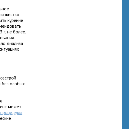
ьное
ли жестко
ить курение
омендовать
 г, не более.
ования.
ало диализа
ситуациях
дсестрой
м без особых
я
иент может
я
процедуры
ческие