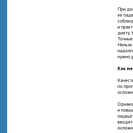
При до
ее пад
соблюд
и прак
диету.
Точные
Нельзя
надолг
нужно 
Как ме
Качест
по про
осложн
Однако
и повы
ощущать
вводят
осложн