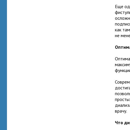
Еще од
фистул
осложн
подпис
как та
не мене
Оптима
Оптима
максим
функци
Соврем
достиг
позвол
просты
диализ
врачу.
Что ди