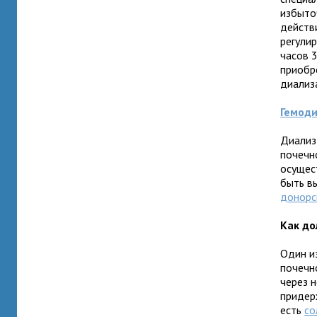
избыто
действ
регули
часов 
приобр
диализ
Гемоди
Диализ
почечн
осущес
быть в
донорс
Как до
Один и
почечн
через н
придер
есть
со