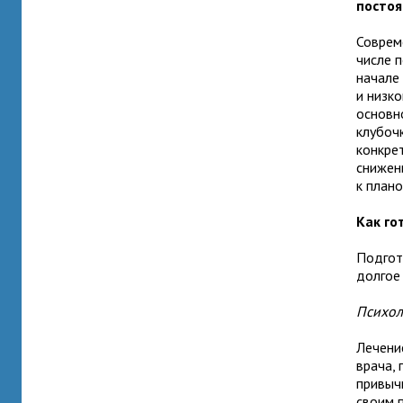
постоя
Соврем
числе 
начале
и низк
основн
клубочк
конкре
снижен
к план
Как го
Подгот
долгое
Психол
Лечени
врача, 
привычн
своим 