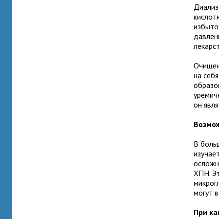
Диализ
кислот
избыто
давлен
лекарс
Очищен
на себя
образо
уремич
он явл
Возмо
В боль
изучае
осложн
ХПН. Э
микрог
могут в
При ка