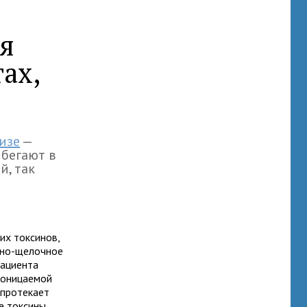
я
ах,
изе
—
ибегают в
й, так
их токсинов,
тно-щелочное
пациента
роницаемой
 протекает
е токсины,