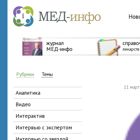
Нов
журнал
справо
МЕД-инфо
лекарств
Рубрики
Темы
11 мар
аналитика
видео
интерактив
интервью с экспертом
интервью со звездой