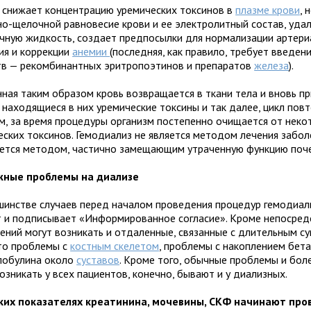
 снижает концентрацию уремических токсинов в
плазме крови
, 
но-щелочной равновесие крови и ее электролитный состав, удал
чную жидкость, создает предпосылки для нормализации артери
ия и коррекции
анемии
(последняя, как правило, требует введен
тв — рекомбинантных эритропоэтинов и препаратов
железа
).
ная таким образом кровь возвращается в ткани тела и вновь п
 находящиеся в них уремические токсины и так далее, цикл повт
м, за время процедуры организм постепенно очищается от неко
еских токсинов. Гемодиализ не является методом лечения забол
яется методом, частично замещающим утраченную функцию поче
жные проблемы на диализе
шинстве случаев перед началом проведения процедур гемодиал
т и подписывает «Информированное согласие». Кроме непосре
ений могут возникать и отдаленные, связанные с длительным 
то проблемы с
костным скелетом
, проблемы с накоплением бета
лобулина около
суставов
. Кроме того, обычные проблемы и бол
озникать у всех пациентов, конечно, бывают и у диализных.
ких показателях креатинина, мочевины, СКФ начинают про