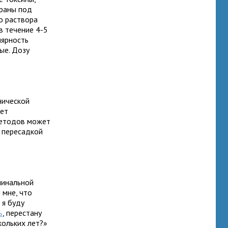
браны под
о раствора
в течение 4-5
лярность
ые. Дозу
нической
жет
методов может
 пересадкой
минальной
 мне, что
 я буду
ь
, перестану
кольких лет?»