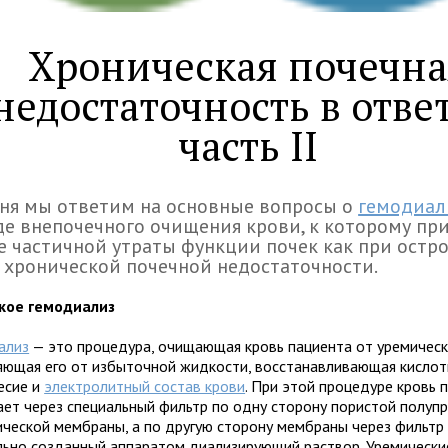
Хроническая почечна
недостаточность в ответ
часть II
ня мы ответим на основные вопросы о
гемодиал
е внепочечного очищения крови, к которому пр
е частичной утраты функции почек как при остро
 хронической почечной недостаточности.
кое гемодиализ
ализ
— это процедура, очищающая кровь пациента от уремическ
яющая его от избыточной жидкости, восстанавливающая кисло
есие и
электролитный состав крови
. При этой процедуре кровь 
ает через специальный фильтр по одну сторону пористой полуп
ической мембраны, а по другую сторону мембраны через фильтр
льно созданный аппаратом диализирующий раствор. Уремически