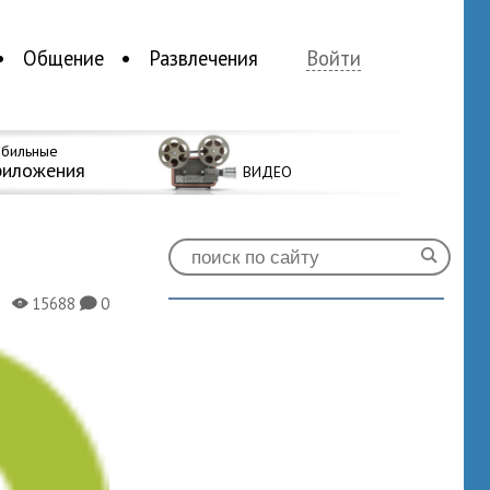
Общение
Развлечения
Войти
бильные
риложения
ВИДЕО
15688
0
X
K