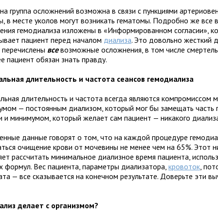
на группа осложнений возможна в связи с пункциями артериове
ы, в месте уколов могут возникать гематомы. Подробно же все
ения гемодиализа изложены в «Информированном согласии», к
ывает пациент перед началом
диализа
. Это довольно жесткий д
м перечислены
все
возможные осложнения, в том числе смертель
е пациент обязан знать правду.
льная длительность и частота сеансов гемодиализа
льная длительность и частота всегда являются компромиссом 
умом — постоянным диализом, который мог бы замещать часть 
и и минимумом, который желает сам пациент — никакого диализа
енные данные говорят о том, что на каждой процедуре гемоди
аться очищение крови от мочевины не менее чем на 65%. Этот 
яет рассчитать минимальное диализное время пациента, использ
х формул. Вес пациента, параметры диализатора,
кровоток
, пот
ата — все сказывается на конечном результате. Доверьте эти в
ализ делает с организмом?