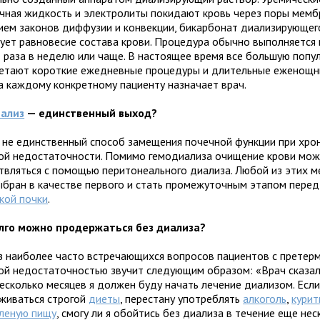
чная жидкость и электролиты покидают кровь через поры мем
ием законов диффузии и конвекции, бикарбонат диализирующег
рует равновесие состава крови. Процедура обычно выполняется 
3 раза в неделю или чаще. В настоящее время все большую попу
етают короткие ежедневные процедуры и длительные еженощн
а каждому конкретному пациенту назначает врач.
ализ
— единственный выход?
 не единственный способ замещения почечной функции при хро
ой недостаточности. Помимо гемодиализа очищение крови мо
твляться с помощью перитонеального диализа. Любой из этих 
ыбран в качестве первого и стать промежуточным этапом перед
кой почки
.
лго можно продержаться без диализа?
з наиболее часто встречающихся вопросов пациентов с претер
ой недостаточностью звучит следующим образом: «Врач сказал
есколько месяцев я должен буду начать лечение диализом. Если
живаться строгой
диеты
, перестану употреблять
алкоголь
,
курит
леную пищу
, смогу ли я обойтись без диализа в течение еще нес