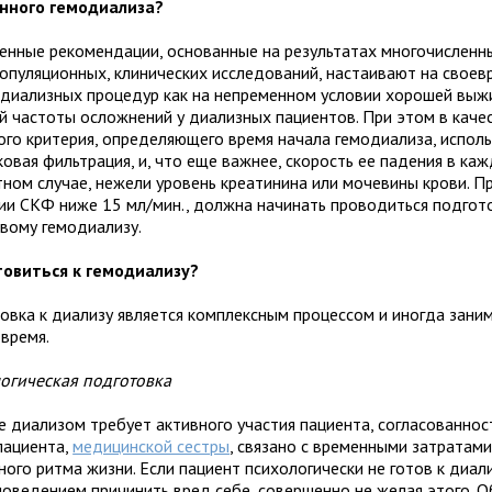
нного гемодиализа?
енные рекомендации, основанные на результатах многочисленны
популяционных, клинических исследований, настаивают на свое
 диализных процедур как на непременном условии хорошей вы
ой частоты осложнений у диализных пациентов. При этом в каче
ого критерия, определяющего время начала гемодиализа, исполь
овая фильтрация, и, что еще важнее, скорость ее падения в ка
тном случае, нежели уровень креатинина или мочевины крови. П
ии СКФ ниже 15 мл/мин., должна начинать проводиться подгот
овому гемодиализу.
товиться к гемодиализу?
овка к диализу является комплексным процессом и иногда зани
 время.
огическая подготовка
е диализом требует активного участия пациента, согласованнос
пациента,
медицинской сестры
, связано с временными затратам
ого ритма жизни. Если пациент психологически не готов к диал
поведением причинить вред себе, совершенно не желая этого. О