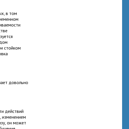
х, в том
временном
живаемости
стве
зуется
ждом
ри стойком
овка
мает довольно
ти действий
и, изменением
изу, он может
бучение,