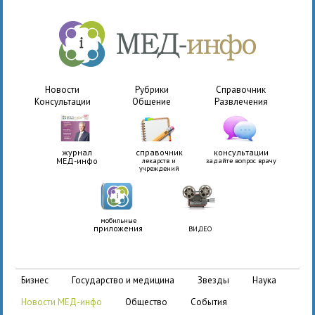
Новости
Рубрики
Справочник
Консультации
Общение
Развлечения
журнал
справочник
консультации
МЕД-инфо
лекарств и
задайте вопрос врачу
учреждений
мобильные
приложения
ВИДЕО
бизнес
государство и медицина
звезды
наука
новости МЕД-инфо
общество
события