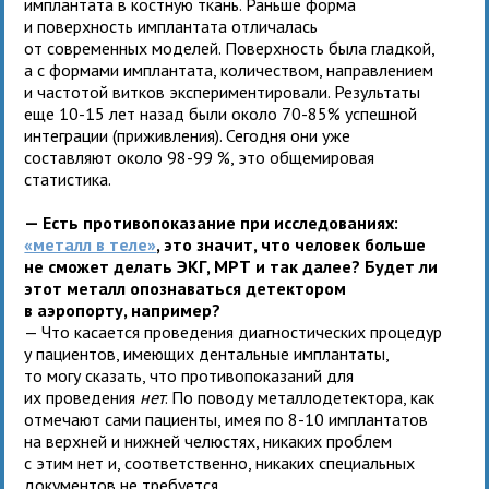
имплантата в костную ткань. Раньше форма
и поверхность имплантата отличалась
от современных моделей. Поверхность была гладкой,
а с формами имплантата, количеством, направлением
и частотой витков экспериментировали. Результаты
еще 10-15 лет назад были около 70-85% успешной
интеграции (приживления). Сегодня они уже
составляют около 98-99 %, это общемировая
статистика.
— Есть противопоказание при исследованиях:
«металл в теле»
, это значит, что человек больше
не сможет делать ЭКГ, МРТ и так далее? Будет ли
этот металл опознаваться детектором
в аэропорту, например?
— Что касается проведения диагностических процедур
у пациентов, имеющих дентальные имплантаты,
то могу сказать, что противопоказаний для
их проведения
нет
. По поводу металлодетектора, как
отмечают сами пациенты, имея по 8-10 имплантатов
на верхней и нижней челюстях, никаких проблем
с этим нет и, соответственно, никаких специальных
документов не требуется.