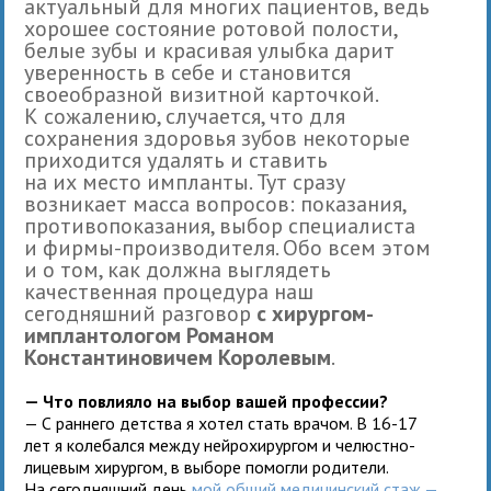
актуальный для многих пациентов, ведь
хорошее состояние ротовой полости,
белые зубы и красивая улыбка дарит
уверенность в себе и становится
своеобразной визитной карточкой.
К сожалению, случается, что для
сохранения здоровья зубов некоторые
приходится удалять и ставить
на их место импланты. Тут сразу
возникает масса вопросов: показания,
противопоказания, выбор специалиста
и фирмы-производителя. Обо всем этом
и о том, как должна выглядеть
качественная процедура наш
сегодняшний разговор
с хирургом-
имплантологом Романом
Константиновичем Королевым
.
— Что повлияло на выбор вашей профессии?
— С раннего детства я хотел стать врачом. В 16-17
лет я колебался между нейрохирургом и челюстно-
лицевым хирургом, в выборе помогли родители.
На сегодняшний день
мой общий медицинский стаж —