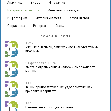
аналитика
видео
интерактив
интервью с экспертом
интервью со звездой
инфографика
история читателя
круглый стол
острая тема
репортаж
статьи
Актуальные новости
15:37
Ученые выяснили, почему чипсы кажутся такими
вкусными
04 февраля в 16:26
Диета с ограничением калорий омолаживает
мышцы
14:15
Танцы приносят такое же удовольствие, как
прибавка к зарплате
10:30
Найден ген волос цвета блонд