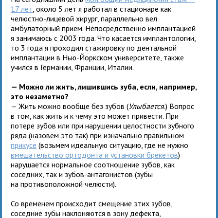
17 лет
, около 5 лет я работал в стационаре как
челюстно-лицевой хирург, параллельно вел
амбулаторный прием. Непосредственно имплантацией
я занимаюсь с 2003 года. Что касается имплантологии,
то 3 года я проходил стажировку по дентальной
имплантации в Нью-Йоркском университете, также
учился в Германии, Франции, Италии.
— Можно ли жить, лишившись зуба, если, например,
это незаметно?
— Жить можно вообще без зубов (
Улыбается.
) Вопрос
в том, как жить и к чему это может привести. При
потере зубов или при нарушении целостности зубного
ряда (назовем это так) при изначально правильном
прикусе
(возьмем идеальную ситуацию, где не нужно
вмешательство ортодонта и установки брекетов
)
нарушается нормальное соотношение зубов, как
соседних, так и зубов-антагонистов (зубы
на противоположной челюсти).
Со временем происходит смещение этих зубов,
соседние зубы наклоняются в зону дефекта,