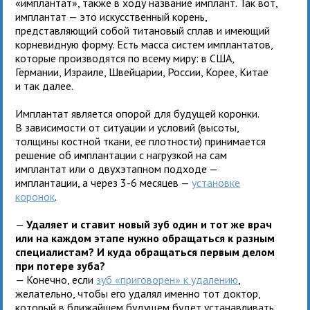
«имплантат», также в ходу название имплант. Так вот,
имплантат — это искусственный корень,
представляющий собой титановый сплав и имеющий
корневидную форму. Есть масса систем имплантатов,
которые производятся по всему миру: в США,
Германии, Израиле, Швейцарии, России, Корее, Китае
и так далее.
Имплантат является опорой для будущей коронки.
В зависимости от ситуации и условий (высоты,
толщины костной ткани, ее плотности) принимается
решение об имплантации с нагрузкой на сам
имплантат или о двухэтапном подходе —
имплантации, а через 3-6 месяцев —
установке
коронок
.
—
Удаляет и ставит новый зуб один и тот же врач
или на каждом этапе нужно обращаться к разным
специалистам? И куда обращаться первым делом
при потере зуба?
— Конечно, если
зуб «приговорен» к удалению
,
желательно, чтобы его удалял именно тот доктор,
который в ближайшем будущем будет устанавливать