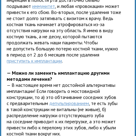
подрывают
иммунитет
, и любая «провокация» может
привести к его сбою. Во-вторых, после удаления тоже
не стоит долго затягивать с визитом к врачу. Ведь
костная ткань начинает атрофироваться из-за
отсутствия нагрузки на эту область. Я имею в виду
костную ткань, а не десну, которой пытаются
продолжать жевать наши пациенты. Чтобы
не допустить большую потерю костной ткани, нужно
в период от 2 до 6 месяцев после удаления
приступить к имплантации
.
— Можно ли заменить имплантацию другими
методами лечения?
— В настоящее время нет достойной альтернативы
имплантации! Если говорить о мостовидной
конструкции, то а) это обтачивание соседних зубов
с предварительным
депульпированием
, те есть зубы
в такой конструкции не витальны (не живые), б)
распределение нагрузки отсутствующего зуба
на соседние приводит к их перегрузке, а это может
привести либо к перелому этих зубов, либо к убыли
костной ткани вокруг них.