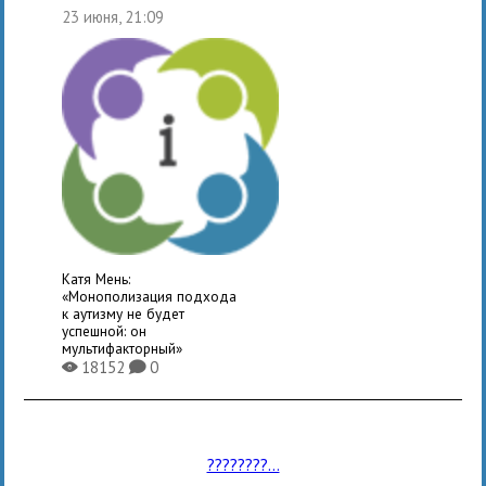
23 июня, 21:09
Катя Мень:
«Монополизация подхода
к аутизму не будет
успешной: он
мультифакторный»
18152
0
X
K
????????...