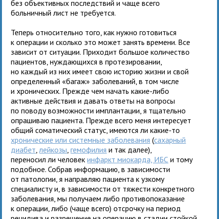
без объективных последствий и чаще всего
больничный лист не требуется.
Теперь относительно того, как нужно готовиться
к операции и сколько это может занять времени. Все
зависит от ситуации. Приходит большое количество
пациентов, нуждающихся в протезировании,
но каждый из них имеет свою историю жизни и свой
определенный «багаж» заболеваний, в том числе
и хронических. Прежде чем начать какие-либо
активные действия и давать ответы на вопросы
по поводу возможности имплантации, я тщательно
опрашиваю пациента. Прежде всего меня интересует
общий соматический статус, имеются ли какие-то
хронические или системные заболевания
(
сахарный
диабет
,
лейкозы
,
гемофилия
и так далее),
переносил ли человек
инфаркт миокарда, ИБС
и тому
подобное. Собрав информацию, в зависимости
от патологии, я направляю пациента к узкому
специалисту и, в зависимости от тяжести конкретного
заболевания, мы получаем либо противопоказание
к операции, либо (чаще всего) отсрочку на период
рецидива и разрешение на операцию в стадии стойкой