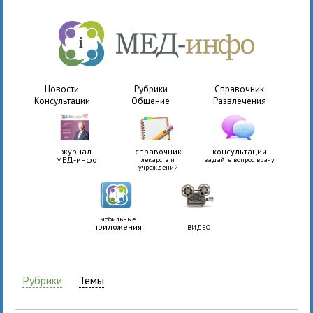
Новости
Рубрики
Справочник
Консультации
Общение
Развлечения
журнал
справочник
консультации
МЕД-инфо
лекарств и
задайте вопрос врачу
учреждений
мобильные
приложения
ВИДЕО
Рубрики
Темы