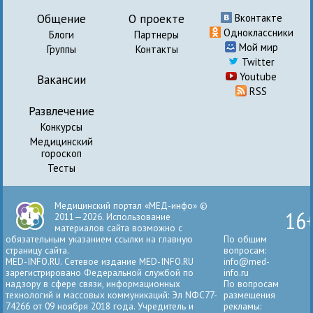
Общение
О проекте
Вконтакте
Одноклассники
Блоги
Партнеры
Мой мир
Группы
Контакты
Twitter
Youtube
Вакансии
RSS
Развлечение
Конкурсы
Медицинский
гороскоп
Тесты
Медицинский портал «МЕД-инфо» ©
16
2011—2026. Использование
материалов сайта возможно с
обязательным указанием ссылки на главную
По общим
страницу сайта.
вопросам:
MED-INFO.RU. Сетевое издание MED-INFO.RU
info@med-
зарегистрировано Федеральной службой по
info.ru
надзору в сфере связи, информационных
По вопросам
технологий и массовых коммуникаций: Эл NФС77-
размещения
74266 от 09 ноября 2018 года. Учредитель и
рекламы: