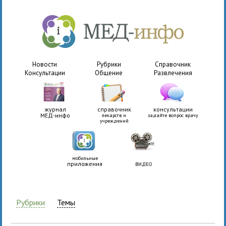
Новости
Рубрики
Справочник
Консультации
Общение
Развлечения
журнал
справочник
консультации
МЕД-инфо
лекарств и
задайте вопрос врачу
учреждений
мобильные
приложения
ВИДЕО
Рубрики
Темы