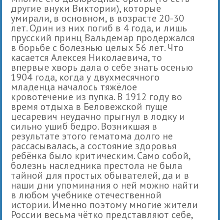
другие внуки Виктории), которые
умирали, в основном, в возрасте 20-30
лет. Один из них погиб в 4 года, и лишь
прусский принц Вальдемар продержался
в борьбе с болезнью целых 56 лет. Что
касается Алексея Николаевича, то
впервые хворь дала о себе знать осенью
1904 года, когда у двухмесячного
младенца началось тяжёлое
кровотечение из пупка. В 1912 году во
время отдыха в Беловежской пуще
цесаревич неудачно прыгнул в лодку и
сильно ушиб бедро. Возникшая в
результате этого гематома долго не
рассасывалась, а состояние здоровья
ребёнка было критическим. Само собой,
болезнь наследника престола не была
тайной для простых обывателей, да и в
наши дни упоминания о ней можно найти
в любом учебнике отечественной
истории. Именно поэтому многие жители
России весьма чётко представляют себе,