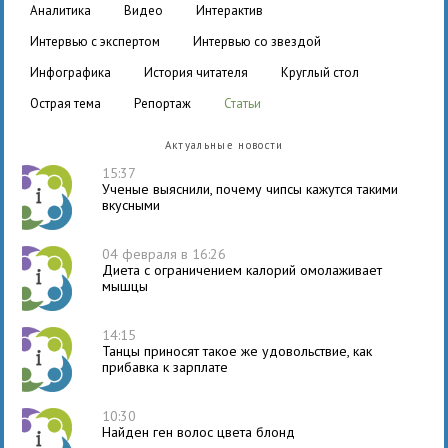
аналитика
видео
интерактив
интервью с экспертом
интервью со звездой
инфографика
история читателя
круглый стол
острая тема
репортаж
статьи
Актуальные новости
15:37
Ученые выяснили, почему чипсы кажутся такими
вкусными
04 февраля в 16:26
Диета с ограничением калорий омолаживает
мышцы
14:15
Танцы приносят такое же удовольствие, как
прибавка к зарплате
10:30
Найден ген волос цвета блонд