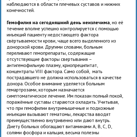
наблюдаются в области плечевых суставов и нижних
конечностей.
Гемофилия на сегодняшний день неизлечима
, но её
течение вполне успешно контролируется с помощью
инъекций пациенту недостающего фактора
свёртываемости крови, чаще всего выделенного из
донорской крови. Другими словами, больным
переливают гемопрепараты, содержащие
отсутствующие факторы свертывания –
антигемофильную плазму, криопреципитат,
концентраты VIII фактора. Само собой, мать
пострадавшего не должна использоваться в качестве
донора. Особое внимание уделяется больным
гемартрозами, которым назначается
симптоматическое лечение. Им показан полный покой,
поражённые суставы стараются охладить. Учитывая,
что при гемофилии внутримышечные и подкожные
инъекции вызывают гематомы, лекарства вводят
преимущественно внутривенно или дают внутрь.
Диету больных обогащают витаминами А, В, С, D,
солями фосфора и кальция, весьма полезны