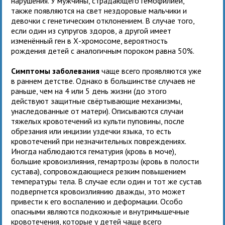
нарушения. У мужчины, страдающего гемофилией,
также появляются на свет нездоровые мальчики и
девочки с генетическим отклонением. В случае того,
если один из супругов здоров, а другой имеет
изменённый ген в Х-хромосоме, вероятность
рождения детей с аналогичным пороком равна 50%.
Симптомы заболевания
чаще всего проявляются уже
в раннем детстве. Однако в большинстве случаев не
раньше, чем на 4 или 5 день жизни (до этого
действуют защитные свёртывающие механизмы,
унаследованные от матери). Описываются случаи
тяжелых кровотечений из культи пуповины, после
обрезания или инцизии уздечки языка, то есть
кровотечений при незначительных повреждениях.
Иногда наблюдаются гематурия (кровь в моче),
большие кровоизлияния, гемартрозы (кровь в полости
сустава), сопровождающиеся резким повышением
температуры тела. В случае если один и тот же сустав
подвергнется кровоизлиянию дважды, это может
привести к его воспалению и деформации. Особо
опасными являются подкожные и внутримышечные
кровотечения, которые у детей чаще всего