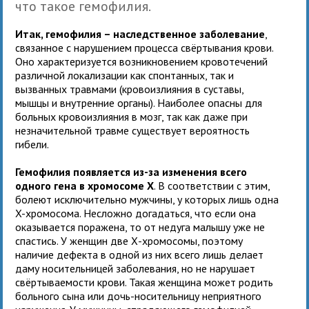
что такое гемофилия.
Итак, гемофилия – наследственное заболевание
,
связанное с нарушением процесса свёртывания крови.
Оно характеризуется возникновением кровотечений
различной локализации как спонтанных, так и
вызванных травмами (кровоизлияния в суставы,
мышцы и внутренние органы). Наиболее опасны для
больных кровоизлияния в мозг, так как даже при
незначительной травме существует вероятность
гибели.
Гемофилия появляется из-за изменения всего
одного гена в хромосоме X
. В соответствии с этим,
болеют исключительно мужчины, у которых лишь одна
X-хромосома. Несложно догадаться, что если она
оказывается поражена, то от недуга малышу уже не
спастись. У женщин две Х-хромосомы, поэтому
наличие дефекта в одной из них всего лишь делает
даму носительницей заболевания, но не нарушает
свёртываемости крови. Такая женщина может родить
больного сына или дочь-носительницу неприятного