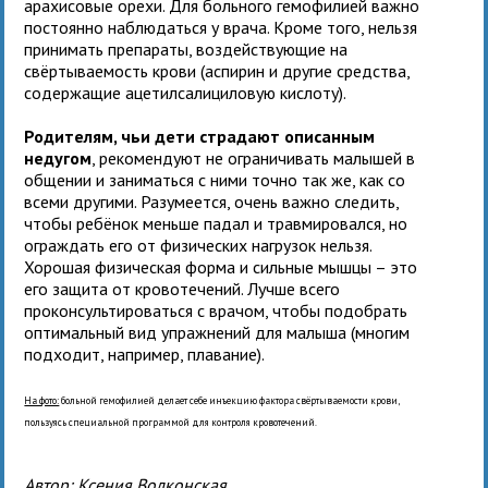
арахисовые орехи. Для больного гемофилией важно
постоянно наблюдаться у врача. Кроме того, нельзя
принимать препараты, воздействующие на
свёртываемость крови (аспирин и другие средства,
содержащие ацетилсалициловую кислоту).
Родителям, чьи дети страдают описанным
недугом
, рекомендуют не ограничивать малышей в
общении и заниматься с ними точно так же, как со
всеми другими. Разумеется, очень важно следить,
чтобы ребёнок меньше падал и травмировался, но
ограждать его от физических нагрузок нельзя.
Хорошая физическая форма и сильные мышцы – это
его защита от кровотечений. Лучше всего
проконсультироваться с врачом, чтобы подобрать
оптимальный вид упражнений для малыша (многим
подходит, например, плавание).
На фото:
больной гемофилией делает себе инъекцию фактора свёртываемости крови,
пользуясь специальной программой для контроля кровотечений.
Автор:
Ксения Волконская