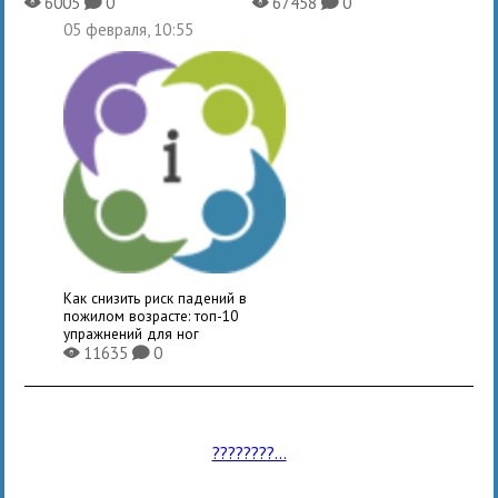
6005
0
67458
0
X
K
X
K
05 февраля, 10:55
Как снизить риск падений в
пожилом возрасте: топ-10
упражнений для ног
11635
0
X
K
????????...