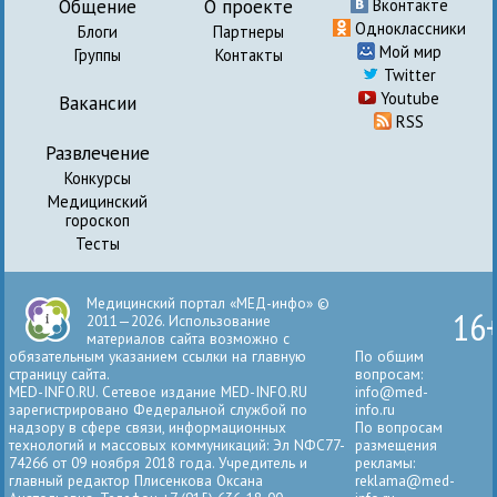
Общение
О проекте
Вконтакте
Одноклассники
Блоги
Партнеры
Мой мир
Группы
Контакты
Twitter
Youtube
Вакансии
RSS
Развлечение
Конкурсы
Медицинский
гороскоп
Тесты
Медицинский портал «МЕД-инфо» ©
16
2011—2026. Использование
материалов сайта возможно с
обязательным указанием ссылки на главную
По общим
страницу сайта.
вопросам:
MED-INFO.RU. Сетевое издание MED-INFO.RU
info@med-
зарегистрировано Федеральной службой по
info.ru
надзору в сфере связи, информационных
По вопросам
технологий и массовых коммуникаций: Эл NФС77-
размещения
74266 от 09 ноября 2018 года. Учредитель и
рекламы:
главный редактор Плисенкова Оксана
reklama@med-