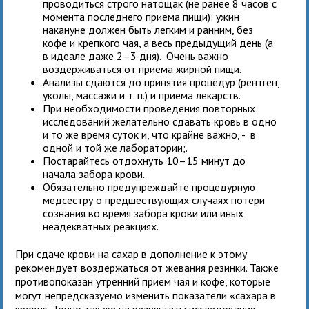
проводиться строго натощак (не ранее 8 часов с
момента последнего приема пищи): ужин
накануне должен быть легким и ранним, без
кофе и крепкого чая, а весь предыдущий день (а
в идеале даже 2–3 дня). Очень важно
воздерживаться от приема жирной пищи.
Анализы сдаются до принятия процедур (рентген,
уколы, массажи и т. п.) и приема лекарств.
При необходимости проведения повторных
исследований желательно сдавать кровь в одно
и то же время суток и, что крайне важно, - в
одной и той же лаборатории;.
Постарайтесь отдохнуть 10–15 минут до
начала забора крови.
Обязательно предупреждайте процедурную
медсестру о предшествующих случаях потери
сознания во время забора крови или иных
неадекватных реакциях.
При сдаче крови на сахар в дополнение к этому
рекомендует воздержаться от жевания резинки. Также
противопоказан утренний прием чая и кофе, которые
могут непредсказуемо изменить показатели «сахара в
крови». Точно так же на результаты исследования