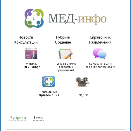
Новости
Рубрики
Справочник
Консультации
Общение
Развлечения
журнал
справочник
консультации
МЕД-инфо
лекарств и
задайте вопрос врачу
учреждений
мобильные
приложения
ВИДЕО
Рубрики
Темы