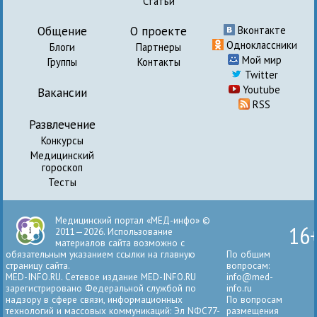
Статьи
Общение
О проекте
Вконтакте
Одноклассники
Блоги
Партнеры
Мой мир
Группы
Контакты
Twitter
Youtube
Вакансии
RSS
Развлечение
Конкурсы
Медицинский
гороскоп
Тесты
Медицинский портал «МЕД-инфо» ©
16
2011—2026. Использование
материалов сайта возможно с
обязательным указанием ссылки на главную
По общим
страницу сайта.
вопросам:
MED-INFO.RU. Сетевое издание MED-INFO.RU
info@med-
зарегистрировано Федеральной службой по
info.ru
надзору в сфере связи, информационных
По вопросам
технологий и массовых коммуникаций: Эл NФС77-
размещения