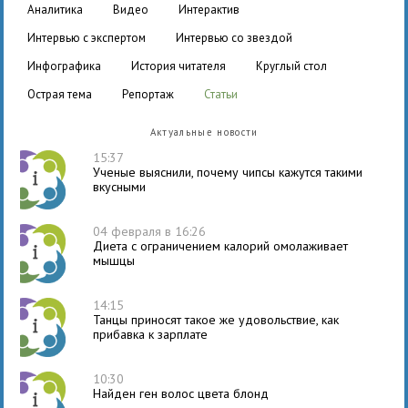
аналитика
видео
интерактив
интервью с экспертом
интервью со звездой
инфографика
история читателя
круглый стол
острая тема
репортаж
статьи
Актуальные новости
15:37
Ученые выяснили, почему чипсы кажутся такими
вкусными
04 февраля в 16:26
Диета с ограничением калорий омолаживает
мышцы
14:15
Танцы приносят такое же удовольствие, как
прибавка к зарплате
10:30
Найден ген волос цвета блонд