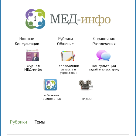
Новости
Рубрики
Справочник
Консультации
Общение
Развлечения
журнал
справочник
консультации
МЕД-инфо
лекарств и
задайте вопрос врачу
учреждений
мобильные
приложения
ВИДЕО
Рубрики
Темы