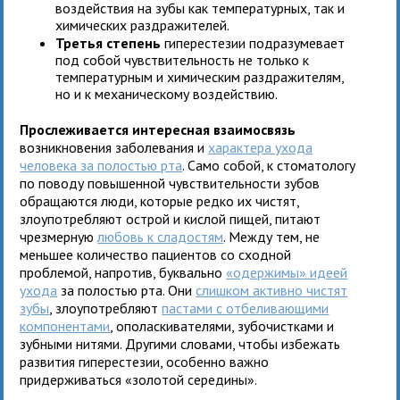
воздействия на зубы как температурных, так и
химических раздражителей.
Третья степень
гиперестезии подразумевает
под собой чувствительность не только к
температурным и химическим раздражителям,
но и к механическому воздействию.
Прослеживается интересная взаимосвязь
возникновения заболевания и
характера ухода
человека за полостью рта
. Само собой, к стоматологу
по поводу повышенной чувствительности зубов
обращаются люди, которые редко их чистят,
злоупотребляют острой и кислой пищей, питают
чрезмерную
любовь к сладостям
. Между тем, не
меньшее количество пациентов со сходной
проблемой, напротив, буквально
«одержимы» идеей
ухода
за полостью рта. Они
слишком активно чистят
зубы
, злоупотребляют
пастами с отбеливающими
компонентами
, ополаскивателями, зубочистками и
зубными нитями. Другими словами, чтобы избежать
развития гиперестезии, особенно важно
придерживаться «золотой середины».