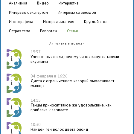
аналитика
видео
интерактив
интервью с экспертом
интервью со звездой
инфографика
история читателя
круглый стол
острая тема
репортаж
статьи
Актуальные новости
15:37
Ученые выяснили, почему чипсы кажутся такими
вкусными
04 февраля в 16:26
Диета с ограничением калорий омолаживает
мышцы
14:15
Танцы приносят такое же удовольствие, как
прибавка к зарплате
10:30
Найден ген волос цвета блонд