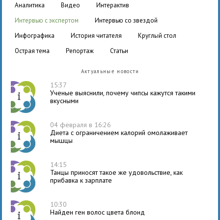
аналитика
видео
интерактив
интервью с экспертом
интервью со звездой
инфографика
история читателя
круглый стол
острая тема
репортаж
статьи
Актуальные новости
15:37
Ученые выяснили, почему чипсы кажутся такими
вкусными
04 февраля в 16:26
Диета с ограничением калорий омолаживает
мышцы
14:15
Танцы приносят такое же удовольствие, как
прибавка к зарплате
10:30
Найден ген волос цвета блонд