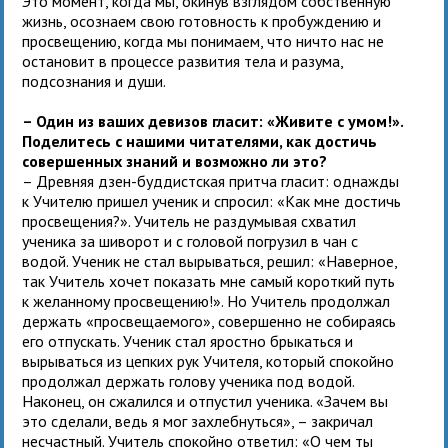
Это момент, когда мы, окинув взглядом собственную
жизнь, осознаем свою готовность к пробуждению и
просвещению, когда мы понимаем, что ничто нас не
остановит в процессе развития тела и разума,
подсознания и души.
– Один из ваших девизов гласит: «Живите с умом!».
Поделитесь с нашими читателями, как достичь
совершенных знаний и возможно ли это?
– Древняя дзен-буддистская притча гласит: однажды
к Учителю пришел ученик и спросил: «Как мне достичь
просвещения?». Учитель не раздумывая схватил
ученика за шиворот и с головой погрузил в чан с
водой. Ученик не стал вырываться, решил: «Наверное,
так Учитель хочет показать мне самый короткий путь
к желанному просвещению!». Но Учитель продолжал
держать «просвещаемого», совершенно не собираясь
его отпускать. Ученик стал яростно брыкаться и
вырываться из цепких рук Учителя, который спокойно
продолжал держать голову ученика под водой.
Наконец, он сжалился и отпустил ученика. «Зачем вы
это сделали, ведь я мог захлебнуться», – закричал
несчастный. Учитель спокойно ответил: «О чем ты