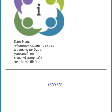
Катя Мень:
«Монополизация подхода
к аутизму не будет
успешной: он
мультифакторный»
18142
0
X
K
????????...