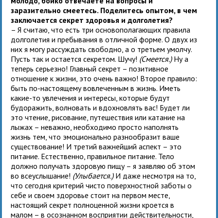
молодо, бойко отвечаете на вопросы и
заразительно смеетесь. Поделитесь опытом, в чем
заключается секрет здоровья и долголетия?
– Я считаю, что есть три основополагающих правила
долголетия и пребывания в отличной форме. О двух из
них я могу рассуждать свободно, а о третьем умолчу.
Пусть так и остается секретом. Шучу!
(Смеется.)
Ну а
теперь серьезно! Главный секрет – позитивное
отношение к жизни, это очень важно! Второе правило:
быть по-настоящему вовлеченным в жизнь. Иметь
какие-то увлечения и интересы, которые будут
будоражить, волновать и вдохновлять вас! Будет ли
это чтение, рисование, путешествия или катание на
лыжах – неважно, необходимо просто наполнять
жизнь тем, что эмоционально разнообразит ваше
существование! И третий важнейший аспект – это
питание. Естественно, правильное питание. Тело
должно получать здоровую пищу – я заявляю об этом
во всеуслышание!
(Улыбается.)
И даже несмотря на то,
что сегодня критерий чисто поверхностной заботы о
себе и своем здоровье стоит на первом месте,
настоящий секрет полноценной жизни кроется в
малом – в осознанном восприятии действительности,