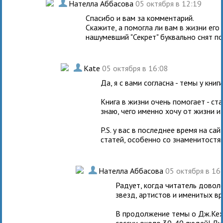
.
Нателла Аббасова
05 октября в 12:19
Спасибо и вам за комментарий.
Скажите, а помогла ли вам в жизни его 
нашумевший "Секрет" буквально снят по 
.
Kate
05 октября в 16:08
Да, я с вами согласна - темы у кни
Книга в жизни очень помогает - ст
знаю, чего именно хочу от жизни и
P.S. у вас в последнее время на с
статей, особенно со знаменитостям
.
Нателла Аббасова
05 октября в 16
Радует, когда читатель довол
звезд, артистов и именитых в
В продолжение темы о Дж.Кехо
сессии около 30-40 людей! Ду