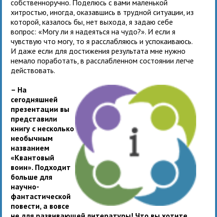
собственноручно. Поделюсь с вами маленькой
хитростью, иногда, оказавшись в трудной ситуации, из
которой, казалось бы, нет выхода, я задаю себе
вопрос: «Могу ли я надеяться на чудо?». И если я
чувствую что могу, то я расслабляюсь и успокаиваюсь.
И даже если для достижения результата мне нужно
немало поработать, в расслабленном состоянии легче
действовать.
– На
сегодняшней
презентации вы
представили
книгу с несколько
необычным
названием
«Квантовый
воин». Подходит
больше для
научно-
фантастической
повести, а вовсе
не для развивающей литературы! Что вы хотите