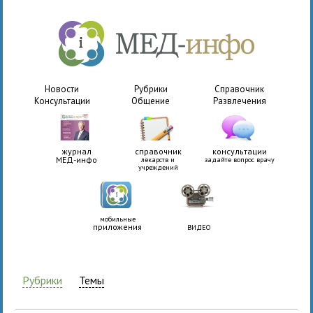
Новости
Рубрики
Справочник
Консультации
Общение
Развлечения
журнал
справочник
консультации
МЕД-инфо
лекарств и
задайте вопрос врачу
учреждений
мобильные
приложения
ВИДЕО
Рубрики
Темы