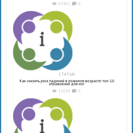
67461
0
X
K
СТАТЬИ
Как снизить риск падений в пожилом возрасте: топ-10
упражнений для ног
11638
0
X
K