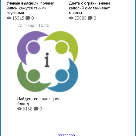
Ученые выяснили, почему
Диета с ограничением
чипсы кажутся такими
калорий омолаживает
вкусными
мышцы
13515
0
23885
0
X
K
X
K
20 января, 10:30
Найден ген волос цвета
блонд
6168
0
X
K
????????...