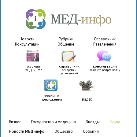
Новости
Рубрики
Справочник
Консультации
Общение
Развлечения
журнал
справочник
консультации
МЕД-инфо
лекарств и
задайте вопрос врачу
учреждений
мобильные
приложения
ВИДЕО
бизнес
государство и медицина
звезды
наука
новости МЕД-инфо
общество
события