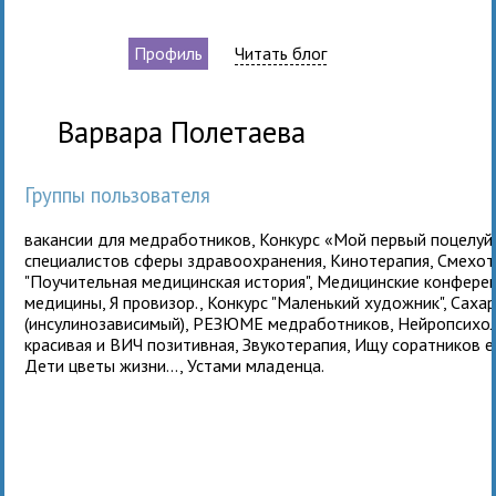
Профиль
Читать блог
Варвара Полетаева
Группы пользователя
вакансии для медработников
,
Конкурс «Мой первый поцелуй
специалистов сферы здравоохранения
,
Кинотерапия
,
Смехот
"Поучительная медицинская история"
,
Медицинские конферен
медицины
,
Я провизор.
,
Конкурс "Маленький художник"
,
Сахар
(инсулинозависимый)
,
РЕЗЮМЕ медработников
,
Нейропсихол
красивая и ВИЧ позитивная
,
Звукотерапия
,
Ищу соратников 
Дети цветы жизни...
,
Устами младенца
.