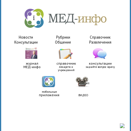
Новости
Рубрики
Справочник
Консультации
Общение
Развлечения
журнал
справочник
консультации
МЕД-инфо
лекарств и
задайте вопрос врачу
учреждений
мобильные
приложения
ВИДЕО