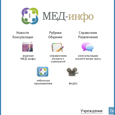
Новости
Рубрики
Справочник
Консультации
Общение
Развлечения
журнал
справочник
консультации
МЕД-инфо
лекарств и
задайте вопрос врачу
учреждений
мобильные
приложения
ВИДЕО
Учреждения
Ле