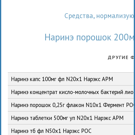
Сpедства, нормализ
Наринэ порошок 200м
ДРУГИЕ 
Наринэ капс 100мг фл N20x1 Нарэкс АРМ
Наринэ концентрат кисло-молочных бактерий лио
Наринэ порошок 0,25г флакон N10x1 Фермент РО
Наринэ таблетки 500мг уп N20x1 Нарэкс АРМ
Наринэ тб фл N50x1 Нарэкс РОС