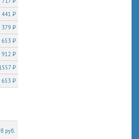
P
т 717
P
т 441
P
т 379
P
т 653
P
т 912
P
 1557
P
т 653
8 руб.