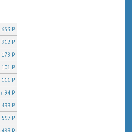
P
т 653
P
т 912
P
т 178
P
т 101
P
т 111
P
от 94
P
т 499
P
т 597
P
т 483