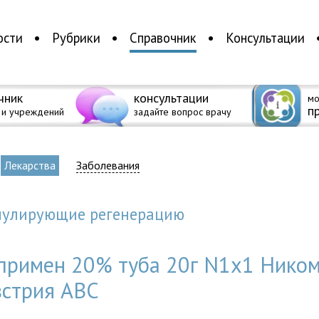
ости
Рубрики
Справочник
Консультации
чник
консультации
мо
п
 и учреждений
задайте вопрос врачу
Лекарства
Заболевания
имулирующие регенерацию
 примен 20% туба 20г N1x1 Нико
встрия АВС