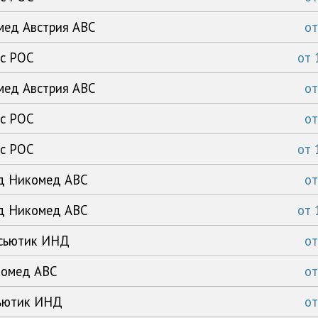
омед Австрия АВС
о
кс РОС
от
омед Австрия АВС
о
кс РОС
о
кс РОС
от
нд Никомед АВС
о
нд Никомед АВС
от
асьютик ИНД
о
комед АВС
о
сьютик ИНД
о