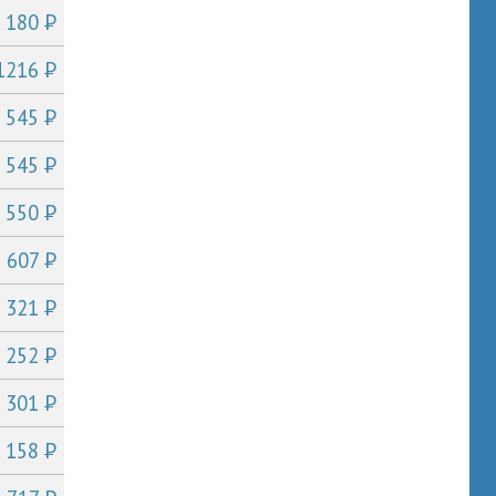
P
т 180
P
 1216
P
т 545
P
т 545
P
т 550
P
т 607
P
т 321
P
т 252
P
т 301
P
т 158