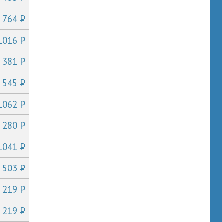
P
т 764
P
 1016
P
т 381
P
т 545
P
 1062
P
т 280
P
 1041
P
т 503
P
т 219
P
т 219