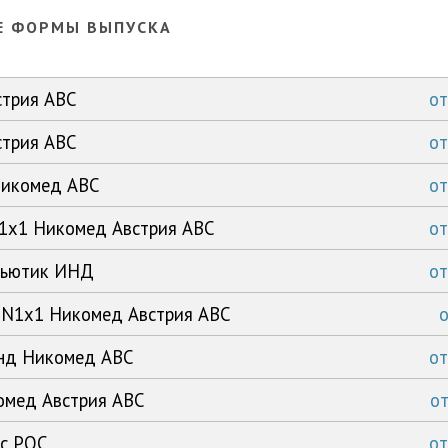
Е ФОРМЫ ВЫПУСКА
стрия АВС
о
стрия АВС
о
Никомед АВС
о
N1x1 Никомед Австрия АВС
о
сьютик ИНД
о
г N1x1 Никомед Австрия АВС
унд Никомед АВС
о
комед Австрия АВС
о
кс РОС
о