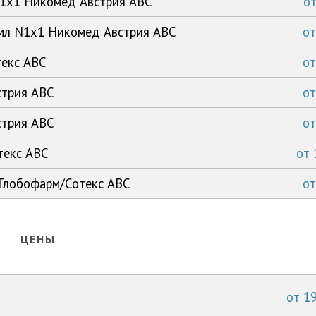
N1x1 Никомед Австрия АВС
о
0мл N1x1 Никомед Австрия АВС
о
текс АВС
о
стрия АВС
о
стрия АВС
о
текс АВС
от
 Глобофарм/Сотекс АВС
о
ЦЕНЫ
от 19