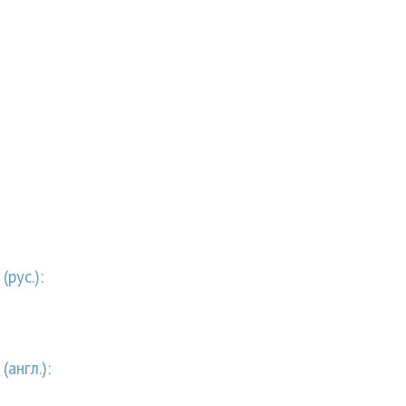
рус.):
англ.):