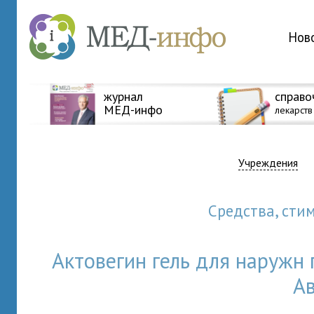
Нов
журнал
справо
МЕД-инфо
лекарств
Учреждения
Средства, ст
Актовегин гель для наружн
А