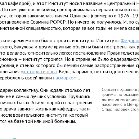
­вал кафед­рой), и этот Институт носил назва­ние «Центральный 
. Потом, уже после войны, пред­при­ни­ма­лась пер­вая попытка пос
та, кото­рая закон­чи­лась ничем. Один раз (при­мерно в 1976–197
ста­нов­ле­ние Совмина РСФСР. Но ничего не полу­чи­лось. И, по су
ин­ствен­ной спе­ци­аль­но­стью, кото­рая за все годы не имела сво­
­ское время можно было стро­ить инсти­туты. Институты
Федоро
кого, Бакулева и дру­гие круп­ные объ­екты были постро­ены как р
то дела­лось отно­си­тельно легко: поста­нов­ле­ние Правительства
о­но­мика — инсти­тут строился. Но в стране не было феде­раль­ног
уровня, в сте­нах кото­рого бы лечили самые рас­про­стра­нен­ные с
о­ле­ва­ния
уха, горла и носа
. Ведь, напри­мер, нет ни одного чело­в
ере­бо­лел в своей жизни
насморком
...
Совсем недавно в 
о­да­рен кол­лек­тиву. Они ждали столько лет.
граммы по ока­за­ни
и не в самых луч­ших усло­виях. Трудились
ло­гич­ной меди­цин
­нич­ных базах. А ведь порой от настро­е­ния
насе­ле­нию в Цент
го врача зави­сит жизнь как кафедры, так и
1 тыс. чело­век сто­
иссле­до­ва­тель­ского инсти­тута, кото­рый
тся на базе той или иной больницы.