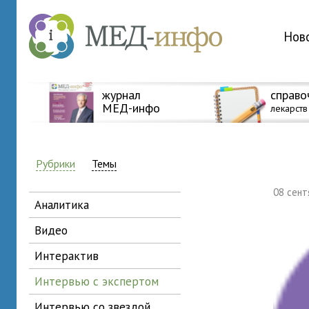
Нов
журнал
справо
МЕД-инфо
лекарств
Рубрики
Темы
08 сен
аналитика
видео
интерактив
интервью с экспертом
интервью со звездой