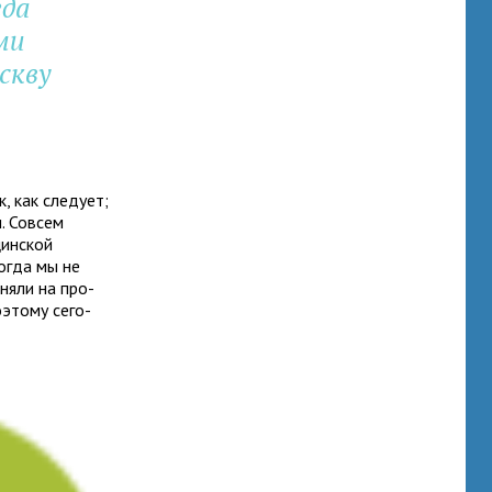
гда
ми
скву
, как сле­дует;
и. Совсем
цин­ской
тогда мы не
­няли на про­
Поэтому сего­