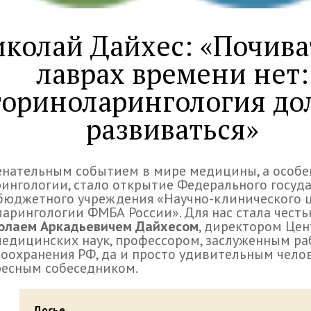
колай Дайхес: «Почива
лаврах времени нет:
ториноларингология до
развиваться»
натель­ным собы­тием в мире меди­цины, а осо­бе
­рин­го­ло­гии, стало откры­тие Федерального госу­да
бюд­жет­ного учре­жде­ния «Научно-кли­ни­че­ского 
­ла­рин­го­ло­гии ФМБА России». Для нас стала чест
олаем Аркадьевичем Дайхесом
, дирек­то­ром Цен
еди­цин­ских наук, про­фес­со­ром, заслу­жен­ным ра
о­охра­не­ния РФ, да и про­сто уди­ви­тель­ным чело­
рес­ным собе­седником.
Досье