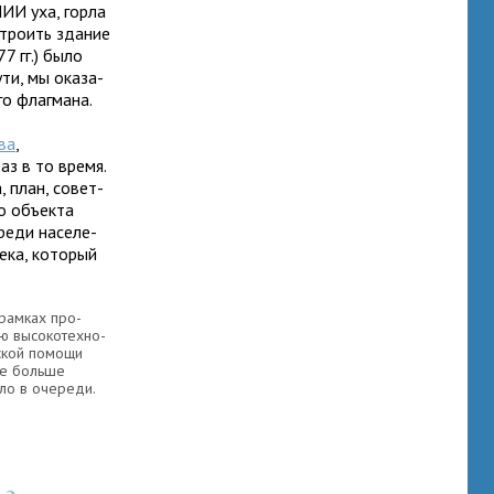
НИИ уха, горла
тро­ить зда­ние
7 гг.) было
ти, мы ока­за­
его флагмана.
ва
,
аз в то время.
, план, совет­
о объ­екта
реди насе­ле­
ека, кото­рый
рам­ках про­
ю высо­ко­тех­но­
­ской помощи
ре больше
яло в оче­реди.