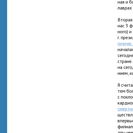
ная и б
лав­рах
Вторая 
нас 3 ф
ного) и
г. пре­
гич­ную
нача­лас
сего­дн
стране.
на сего
нием, к
Я счи­т
тем бо
с покло
кар­дио
смерт­н
ществ­л
впер­вы
фили­ал
алы име