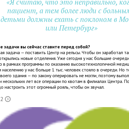
«Я счи­таю, что это непра­вильно, ко
паци­ент, а тем более люди с боль­ны
детьми должны ехать с покло­ном в Мо
или Петербург»
е задачи вы сей­час ста­вите перед собой?
ая задача — поста­вить Центр на рельсы. Чтобы он зара­бо­тал так
ткры­лись новые отде­ле­ния. Уже сего­дня у нас боль­шие оче­ред
 в рам­ках про­граммы по ока­за­нию высо­ко­тех­но­ло­гич­ной меди­
насе­ле­нию у нас больше 1 тыс. чело­век сто­яло в оче­реди. Но 
во­его зда­ния — по закону опе­ри­ро­вать не могли, поэтому выпол
ии несколь­ких лет все опе­ра­ции по кво­там в фили­а­лах Центра. 
о настро­ить этот огром­ный рояль, чтобы он звучал.
 2
Õ