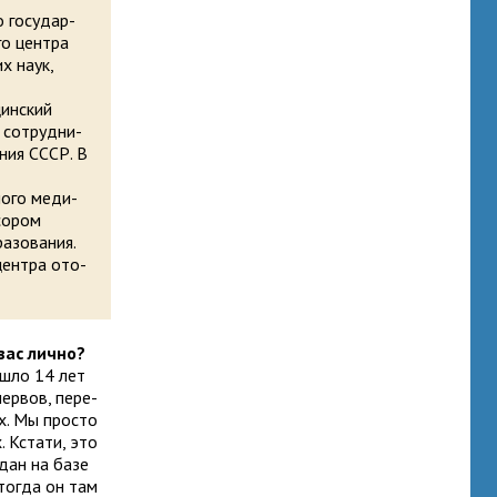
 госу­дар­
го цен­тра
их наук,
.
ин­ский
 сотруд­ни­
­ния СССР. В
ного меди­
со­ром
­зо­ва­ния.
цен­тра ото­
 вас лично?
ушло 14 лет
ер­вов, пере­
ах. Мы про­сто
х. Кстати, это
здан на базе
тогда он там