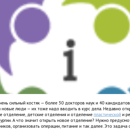
чень силь­ный костяк — более 30 док­то­ров наук и 40 кан­ди­да­тов
и новые люди — их тоже надо вво­дить в курс дела. Недавно отк
ое отде­ле­ние, дет­ские отде­ле­ния и отде­ле­ние
пла­сти­че­ской
и ре
ур­гии. А что зна­чит открыть новое отде­ле­ние? Нужно преду­смо
ни­ков, орга­ни­зо­вать опе­ра­ции, пита­ние и так далее. Это задача