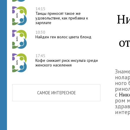
14:15
Танцы приносят такое же
Ни
удовольствие, как прибавка к
зарплате
10:30
Найден ген волос цвета блонд
о
17:45
Кофе снижает риск инсульта среди
женского населения
Знаме
но­ла
ного 
ри­но
САМОЕ ИНТЕРЕСНОЕ
с
Ник
ром м
здра­в
инте­