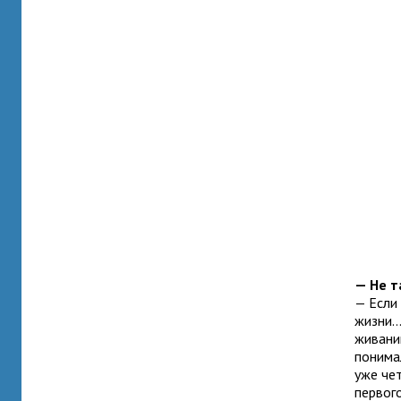
— Не т
— Если 
жизни..
жи­ва­н
пони­ма
уже чет
пер­вог