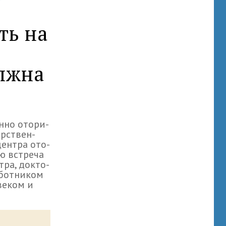
ть на
лжна
нно ото­ри­
р­ствен­
цен­тра ото­
ью встреча
тра, док­то­
бот­ни­ком
ве­ком и