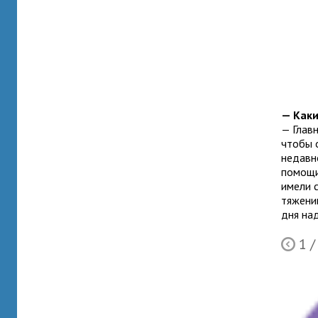
— Каки
— Главн
чтобы о
недавно
помощи 
имели с
тя­же­н
дня над
1
/
Ò