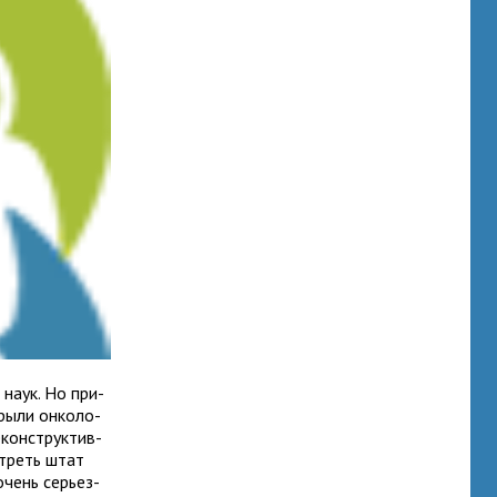
 наук. Но при­
рыли онко­ло­
кон­струк­тив­
т­реть штат
 очень серьез­