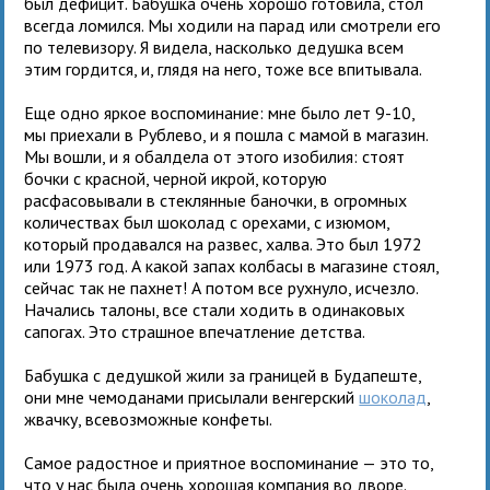
был дефицит. Бабушка очень хорошо готовила, стол
всегда ломился. Мы ходили на парад или смотрели его
по телевизору. Я видела, насколько дедушка всем
этим гордится, и, глядя на него, тоже все впитывала.
Еще одно яркое воспоминание: мне было лет 9-10,
мы приехали в Рублево, и я пошла с мамой в магазин.
Мы вошли, и я обалдела от этого изобилия: стоят
бочки с красной, черной икрой, которую
расфасовывали в стеклянные баночки, в огромных
количествах был шоколад с орехами, с изюмом,
который продавался на развес, халва. Это был 1972
или 1973 год. А какой запах колбасы в магазине стоял,
сейчас так не пахнет! А потом все рухнуло, исчезло.
Начались талоны, все стали ходить в одинаковых
сапогах. Это страшное впечатление детства.
Бабушка с дедушкой жили за границей в Будапеште,
они мне чемоданами присылали венгерский
шоколад
,
жвачку, всевозможные конфеты.
Самое радостное и приятное воспоминание — это то,
что у нас была очень хорошая компания во дворе.