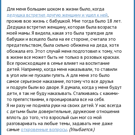
Для меня большим шоком в жизни было, когда
дедушка встретил другую женщину и ушел к ней
,
прожив всю жизнь с бабушкой. Мне тогда было 18 лет.
Дедушка встретил женщину, которая была возраста
моей мамы. Я видела, какая это была трагедия для
бабушки и всецело была на ее стороне, считала это
предательством, была сильно обижена на деда, хотя
обожала его. Этот случай меня подготовил к тому, что
в жизни все может быть не только в розовых красках.
Все происходящее в семье влияет на воспитание
детей. Например, когда меня наказывали, то ставили
в угол или не пускали гулять. А для меня это было
самое серьезное наказание, потому что все друзья
и подруги были во дворе. Я думала, когда у меня будут
дети, я так не буду наказывать. Сталкиваясь с какими-
то препятствиями, я проецировала все на себя.
Я ни разу не подняла руки на своих детей. У нас всегда
с детьми были доверительные, дружеские отношения
вплоть до того, что взрослый сын мог со мой
разговаривать на любые темы, задавать мне даже
самые
откровенные вопросы
.
(Улыбается.)