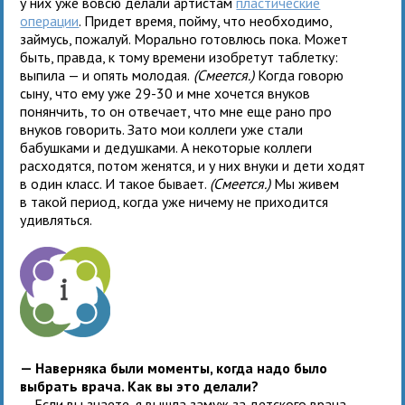
у них уже вовсю делали артистам
пластические
операции
. Придет время, пойму, что необходимо,
займусь, пожалуй. Морально готовлюсь пока. Может
быть, правда, к тому времени изобретут таблетку:
выпила — и опять молодая.
(Смеется.)
Когда говорю
сыну, что ему уже 29-30 и мне хочется внуков
понянчить, то он отвечает, что мне еще рано про
внуков говорить. Зато мои коллеги уже стали
бабушками и дедушками. А некоторые коллеги
расходятся, потом женятся, и у них внуки и дети ходят
в один класс. И такое бывает.
(Смеется.)
Мы живем
в такой период, когда уже ничему не приходится
удивляться.
— Наверняка были моменты, когда надо было
выбрать врача. Как вы это делали?
— Если вы знаете, я вышла замуж за детского врача...