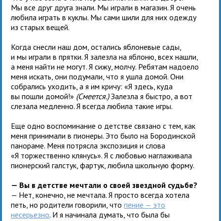
Мы все друг друга знали. Мы играли в магазин. Я очень
любила играть в куклы. Мы сами шили для них одежду
из старых вещей.
Когда снесли наш дом, остались яблоневые сады,
и мы играли в прятки. Я залезла на яблоню, всех нашли,
а меня найти не могут. Я сижу, молчу. Ребятам надоело
меня искать, они подумали, что я ушла домой. Они
собрались уходить, а я им кричу: «Я здесь, куда
вы пошли домой!»
(Смеется.)
Залезла я быстро, а вот
слезала медленно. Я всегда любила такие игры.
Еще одно воспоминание о детстве связано с тем, как
меня принимали в пионеры. Это было на Бородинской
панораме. Меня потрясла экспозиция и слова
«Я торжественно клянусь». Я с любовью наглаживала
пионерский галстук, фартук, любила школьную форму.
— Вы в детстве мечтали о своей звездной судьбе?
— Нет, конечно, не мечтала. Я просто всегда хотела
петь, но родители говорили, что
пение — это
несерьезно
. И я начинала думать, что была бы