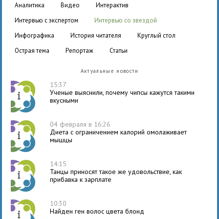
аналитика
видео
интерактив
интервью с экспертом
интервью со звездой
инфографика
история читателя
круглый стол
острая тема
репортаж
статьи
Актуальные новости
15:37
Ученые выяснили, почему чипсы кажутся такими
вкусными
04 февраля в 16:26
Диета с ограничением калорий омолаживает
мышцы
14:15
Танцы приносят такое же удовольствие, как
прибавка к зарплате
10:30
Найден ген волос цвета блонд