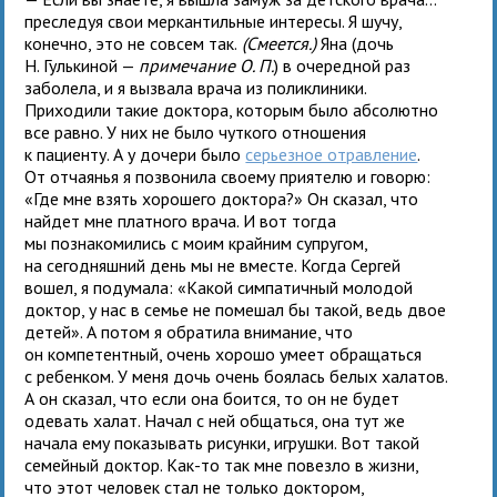
преследуя свои меркантильные интересы. Я шучу,
конечно, это не совсем так.
(Смеется.)
Яна (дочь
Н. Гулькиной —
примечание О. П.
) в очередной раз
заболела, и я вызвала врача из поликлиники.
Приходили такие доктора, которым было абсолютно
все равно. У них не было чуткого отношения
к пациенту. А у дочери было
серьезное отравление
.
От отчаянья я позвонила своему приятелю и говорю:
«Где мне взять хорошего доктора?» Он сказал, что
найдет мне платного врача. И вот тогда
мы познакомились с моим крайним супругом,
на сегодняшний день мы не вместе. Когда Сергей
вошел, я подумала: «Какой симпатичный молодой
доктор, у нас в семье не помешал бы такой, ведь двое
детей». А потом я обратила внимание, что
он компетентный, очень хорошо умеет обращаться
с ребенком. У меня дочь очень боялась белых халатов.
А он сказал, что если она боится, то он не будет
одевать халат. Начал с ней общаться, она тут же
начала ему показывать рисунки, игрушки. Вот такой
семейный доктор. Как-то так мне повезло в жизни,
что этот человек стал не только доктором,