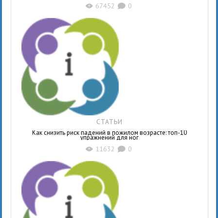
67452
0
X
K
СТАТЬИ
Как снизить риск падений в пожилом возрасте: топ-10
упражнений для ног
11632
0
X
K