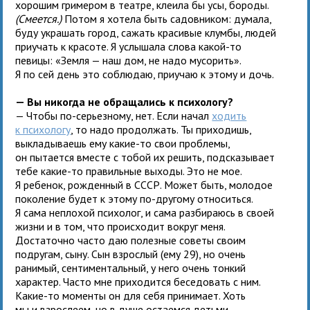
хорошим гримером в театре, клеила бы усы, бороды.
(Смеется.)
Потом я хотела быть садовником: думала,
буду украшать город, сажать красивые клумбы, людей
приучать к красоте. Я услышала слова какой-то
певицы: «Земля — наш дом, не надо мусорить».
Я по сей день это соблюдаю, приучаю к этому и дочь.
— Вы никогда не обращались к психологу?
— Чтобы по-серьезному, нет. Если начал
ходить
к психологу
, то надо продолжать. Ты приходишь,
выкладываешь ему какие-то свои проблемы,
он пытается вместе с тобой их решить, подсказывает
тебе какие-то правильные выходы. Это не мое.
Я ребенок, рожденный в СССР. Может быть, молодое
поколение будет к этому по-другому относиться.
Я сама неплохой психолог, и сама разбираюсь в своей
жизни и в том, что происходит вокруг меня.
Достаточно часто даю полезные советы своим
подругам, сыну. Сын взрослый (ему 29), но очень
ранимый, сентиментальный, у него очень тонкий
характер. Часто мне приходится беседовать с ним.
Какие-то моменты он для себя принимает. Хоть
мы и взрослеем, но в душе остаемся детьми.