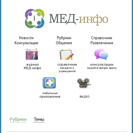
Новости
Рубрики
Справочник
Консультации
Общение
Развлечения
журнал
справочник
консультации
МЕД-инфо
лекарств и
задайте вопрос врачу
учреждений
мобильные
приложения
ВИДЕО
Рубрики
Темы