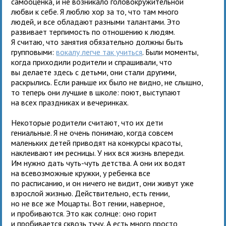
самооценка, и не возникало головокружительной
любви к себе. Я люблю хор за то, что там много
людей, и все обладают разными талантами. Это
развивает терпимость по отношению к людям.
Я считаю, что занятия обязательно должны быть
групповыми:
вокалу легче так учиться
. Были моменты,
когда приходили родители и спрашивали, что
вы делаете здесь с детьми, они стали другими,
раскрылись. Если раньше их было не видно, не слышно,
то теперь они лучшие в школе: поют, выступают
на всех праздниках и вечеринках.
Некоторые родители считают, что их дети
гениальные. Я не очень понимаю, когда совсем
маленьких детей приводят на конкурсы красоты,
наклеивают им ресницы. У них вся жизнь впереди.
Им нужно дать чуть-чуть детства. А они их водят
на всевозможные кружки, у ребенка все
по расписанию, и он ничего не видит, они живут уже
взрослой жизнью. Действительно, есть гении,
но не все же Моцарты. Вот гении, наверное,
и пробиваются. Это как солнце: оно горит
и пробивается сквозь тучу. А есть много просто