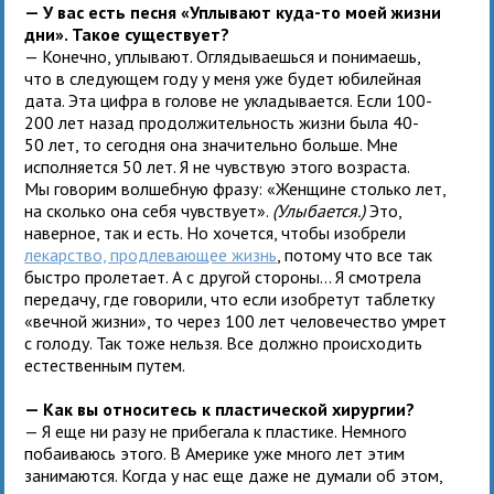
— У вас есть песня «Уплывают куда-то моей жизни
дни». Такое существует?
— Конечно, уплывают. Оглядываешься и понимаешь,
что в следующем году у меня уже будет юбилейная
дата. Эта цифра в голове не укладывается. Если 100-
200 лет назад продолжительность жизни была 40-
50 лет, то сегодня она значительно больше. Мне
исполняется 50 лет. Я не чувствую этого возраста.
Мы говорим волшебную фразу: «Женщине столько лет,
на сколько она себя чувствует».
(Улыбается.)
Это,
наверное, так и есть. Но хочется, чтобы изобрели
лекарство, продлевающее жизнь
, потому что все так
быстро пролетает. А с другой стороны... Я смотрела
передачу, где говорили, что если изобретут таблетку
«вечной жизни», то через 100 лет человечество умрет
с голоду. Так тоже нельзя. Все должно происходить
естественным путем.
— Как вы относитесь к пластической хирургии?
— Я еще ни разу не прибегала к пластике. Немного
побаиваюсь этого. В Америке уже много лет этим
занимаются. Когда у нас еще даже не думали об этом,