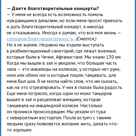
— Даете благотворительные концерты?
— У меня не всегда есть возможность помочь
нуждающимся деньгами, но если меня просят приехать
и дать благотворительный концерт, я никогда
не отказываюсь. Иногда я думаю, что вся моя жизнь —
сплошная благотворительность
.
(Смеется.)
Но я не жалею. Недавно мы ездили выступать
в реабилитационный санаторий, где лежат военные,
которые были в Чечне, Афганистане. Мы ехали 130 км.
Когда мы вышли в зал и увидели, что большая часть
зала — это инвалиды на колясках, у которых нет руки,
ноги или обеих ног и которые пошли танцевать, для
меня был шок. Я не могла найти слов, что им сказать,
как на это отреагировать. У них в глазах была радость.
Еще меня потрясло, когда один из моих танцоров
вышел в зал и расцеловал женщину, которая
танцевала на инвалидной коляске. Настолько
он проникся происходящим. Мы уехали оттуда
с невероятным восторгом. После встреч с такими
людьми сразу появляется желание жить, делать что-
то хорошее.