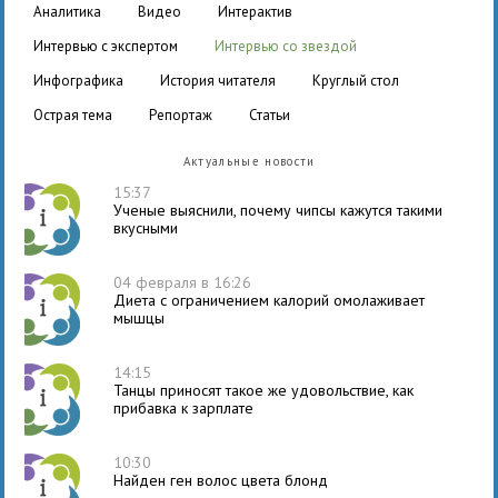
аналитика
видео
интерактив
интервью с экспертом
интервью со звездой
инфографика
история читателя
круглый стол
острая тема
репортаж
статьи
Актуальные новости
15:37
Ученые выяснили, почему чипсы кажутся такими
вкусными
04 февраля в 16:26
Диета с ограничением калорий омолаживает
мышцы
14:15
Танцы приносят такое же удовольствие, как
прибавка к зарплате
10:30
Найден ген волос цвета блонд