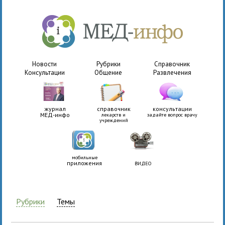
Новости
Рубрики
Справочник
Консультации
Общение
Развлечения
журнал
справочник
консультации
МЕД-инфо
лекарств и
задайте вопрос врачу
учреждений
мобильные
приложения
ВИДЕО
Рубрики
Темы