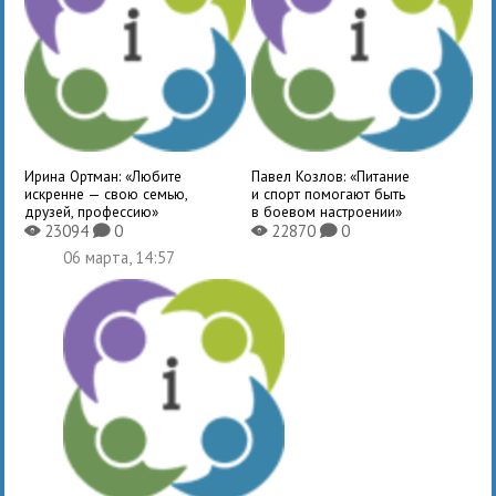
Ирина Ортман: «Любите
Павел Козлов: «Питание
искренне — свою семью,
и спорт помогают быть
друзей, профессию»
в боевом настроении»
23094
0
22870
0
X
K
X
K
06 марта, 14:57