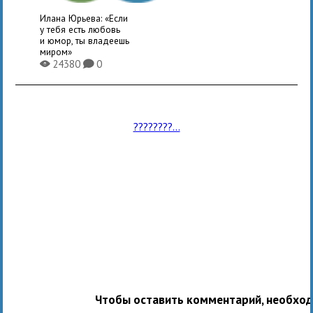
Илана Юрьева: «Если
у тебя есть любовь
и юмор, ты владеешь
миром»
24380
0
X
K
????????...
Чтобы оставить комментарий, необхо