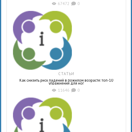
67472
0
X
K
СТАТЬИ
Как снизить риск падений в пожилом возрасте: топ-10
упражнений для ног
11646
0
X
K