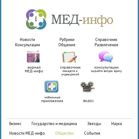
Новости
Рубрики
Справочник
Консультации
Общение
Развлечения
журнал
справочник
консультации
МЕД-инфо
лекарств и
задайте вопрос врачу
учреждений
мобильные
приложения
ВИДЕО
бизнес
государство и медицина
звезды
наука
новости МЕД-инфо
общество
события