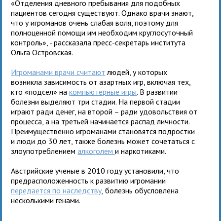
«Отделения дневного пребывания для подобных
пациентов сегодня существуют. Однако врачи знают,
что у игроманов очень слабая воля, поэтому для
полноценной помощи им необходим круглосуточный
контроль», - рассказала пресс-секретарь института
Ольга Островская.
Игроманами врачи считают
людей, у которых
возникла зависимость от азартных игр, включая тех,
кто «подсел» на
компьютерные игры
. В развитии
болезни выделяют три стадии. На первой стадии
играют ради денег, на второй – ради удовольствия от
процесса, а на третьей начинается распад личности.
Преимущественно игроманами становятся подростки
и люди до 30 лет, также болезнь может сочетаться с
злоупотреблением
алкоголем
и наркотиками.
Австрийские ученые в 2010 году установили, что
предрасположенность к развитию игромании
передается по наследству
, болезнь обусловлена
несколькими генами.